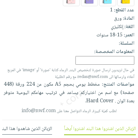
العناية
الأكثر
شحن
أدوات
عدد القطع:
1
بالأسنان
مبيعاً
مجاني
المائدة
المادة:
ورق
الحمية
العودة
بنود
الأوعية
اللغة:
إنكليزي
والتغذية
للمدارس
مختارة
والتخزين
العمر:
15-18 سنوات
اشتراكات
اكسسوارات
السلسلة:
أدوات
كتب
كل
بحث
المعلومات المخصصة:
المطبخ
الاشتراكات
اكسسوارات
متقدم
منزلية
صندوق
في حال تريدون ارسال صورة لتخصيص البند، الرجاء كتابة 'صورة' أو 'image' في المربع
القراءة
اكسسوارات
أعلاه وارسالها الى redas@nwf.com مع رقم الطلبيّة
نيل
iKitab
مواصفات المنتج:
مخطط
يومي
بحجم
A5
مكون
من
224
ورقة
(448
ملابس
وفرات
بلا
صفحة)
مع
اسم
من
اختياركم
يساعد
في
ترتيب
مهامكم
اليومية
متوفر
مطرزات
حدود
بعدة
الوان
.
Cover.
Hard
عن
حقائب
حسابك
الشركة
info@nwf.com
لطلب كميّة كبيرة، الرجاء التواصل معنا على
حلي
لائحة
سياسة
عناية
الأمنيات
الشركة
الزبائن الذين اشتروا هذا البند اشتروا أيضاً
الزبائن الذين شاهدوا هذا البند
بالذات