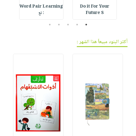
d
Word Pair Learning
Do it For Your
MO
Future S
: تع
l
5
4
3
2
1
أكثر البنود مبيعاً هذا الشهر :