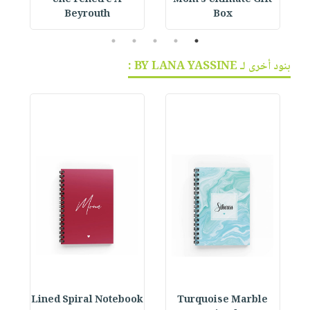
Une Fenetre A
Mom’s Ultimate Gift
Beyrouth
Box
5
4
3
2
1
بنود أخرى لـ BY LANA YASSINE :
ok
Lined Spiral Notebook
Turquoise Marble
L