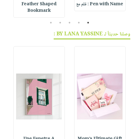
Pen with Name : قلم مع
Feather Shaped
 &
Bookmark
5
4
3
2
1
وصلنا حديثاً لـ BY LANA YASSINE :