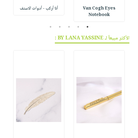
Van Cogh Eyes
أنا أركب - أدوات الاستف
 1
Notebook
5
4
3
2
1
الأكثر مبيعاً لـ BY LANA YASSINE :