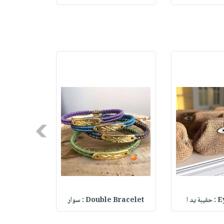
Next
يد ا
Double Bracelet : سوار
le Bracelet