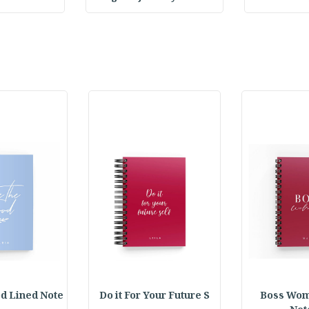
d Lined Note
Do it For Your Future S
Boss Wom