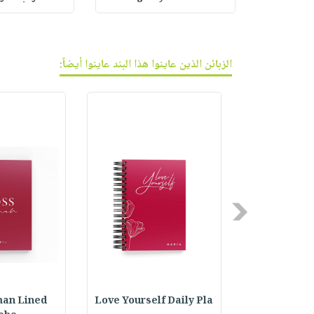
الزبائن الذين عاينوا هذا البند عاينوا أيضاً:
Previous
an Lined
Love Yourself Daily Pla
Lined Spiral