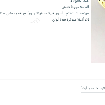
عدد القطع:
1
المادة:
خيوط قماش
مواصفات المنتج:
أساور
فنية
مشغولة
يدوياً
مع
قطع
نحاس
مطل
24
أنيقة
متوفرة
بعدة
ألوان.
البند شاهدوا أيضاً