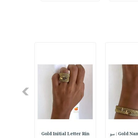
Next
Gold  : سو
Gold Initial Letter Rin
Heart Ring : خات