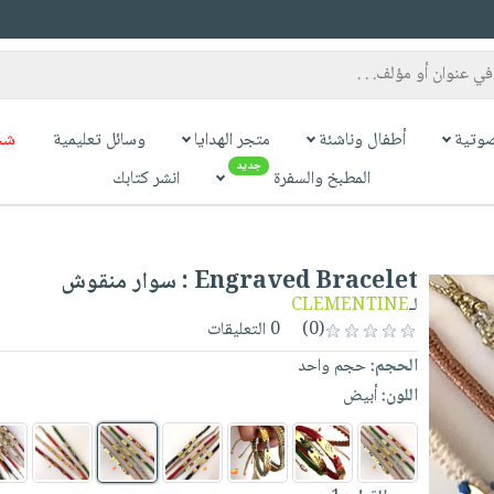
وتية
أطفال وناشئة
متجر الهدايا
وسائل تعليمية
شح
جديد
المطبخ والسفرة
انشر كتابك
Engraved Bracelet : سوار منقوش
لـ
CLEMENTINE
(0)
0 التعليقات
الحجم:
حجم واحد
اللون:
أبيض