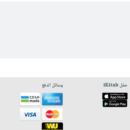
حمّل iKitab
وسائل الدفع