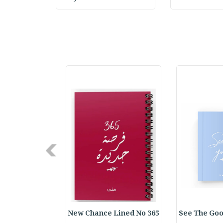
Next
Day Notebook
365 New Chance Lined No
See The Goo