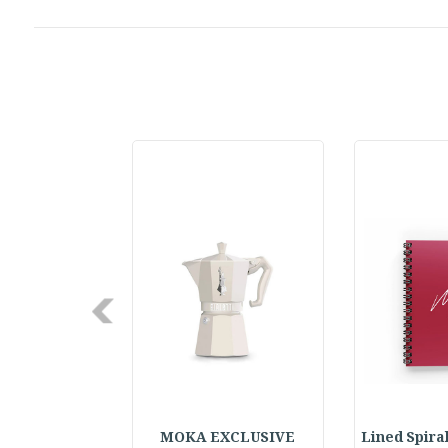
Next
Lined Spira
MOKA EXCLUSIVE
d Pair Learning