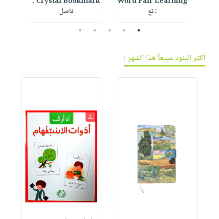
IVE
Crystal Bookmark :
Word Pair Learning
F
: تع
فاصل
5
4
3
2
1
أكثر البنود مبيعاً هذا الشهر :