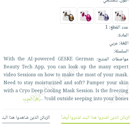
اللون:
بنفسجي
العناية
الأكثر
شحن
أدوات
بالأسنان
مبيعاً
مجاني
المائدة
الحمية
العودة
بنود
الأوعية
عدد القطع:
1
والتغذية
للمدارس
مختارة
والتخزين
اشتراكات
المادة:
اكسسوارات
أدوات
اللغة:
عربي
كتب
كل
بحث
المطبخ
السلسلة:
الاشتراكات
اكسسوارات
متقدم
مواصفات المنتج:
German
GESKE
AI-powered
the
With
منزلية
صندوق
Beauty
Tech
App,
you
can
look
up
the
many
expert
القراءة
اكسسوارات
video
Sessions
on
how
to
make
the
most
of
your
mask.
نيل
iKitab
ملابس
Need
to
stay
moisturized
and
soft?
Pamper
your
skin
وفرات
بلا
مطرزات
with
a
Cryo
Deep
Cooling
Mask
Session.
Is
the
freezing
حدود
عن
bones?
your
into
seeping
outside
cold
...
إقرأ المزيد
حقائب
حسابك
الشركة
حلي
لائحة
سياسة
عناية
الزبائن الذين اشتروا هذا البند اشتروا أيضاً
الزبائن الذين شاهدوا هذا البند
الأمنيات
الشركة
بالذات