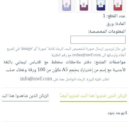
العناية
الأكثر
شحن
أدوات
بالأسنان
مبيعاً
مجاني
المائدة
عدد القطع:
1
الحمية
العودة
بنود
المادة:
ورق
الأوعية
والتغذية
للمدارس
مختارة
المعلومات المخصصة:
والتخزين
اشتراكات
اكسسوارات
أدوات
كتب
كل
بحث
المطبخ
في حال تريدون ارسال صورة لتخصيص البند، الرجاء كتابة 'صورة' أو 'image' في المربع
الاشتراكات
اكسسوارات
متقدم
أعلاه وارسالها الى redas@nwf.com مع رقم الطلبيّة
منزلية
صندوق
مواصفات المنتج:
دفتر
ملاحظات
مخطط
مع
اقتباس
ايجابي
باللغة
القراءة
الأجنبية
مع
إسم
من
إختيارك
بحجم
A5
مكوّن
من
100
ورقة
وغطاء
صلب.
اكسسوارات
نيل
iKitab
info@nwf.com
ملابس
لطلب كميّة كبيرة، الرجاء التواصل معنا على
وفرات
بلا
مطرزات
حدود
عن
الزبائن الذين اشتروا هذا البند اشتروا أيضاً
الزبائن الذين شاهدوا هذا البند
حقائب
حسابك
الشركة
حلي
لائحة
سياسة
لايوجد بنود
عناية
الأمنيات
الشركة
بالذات