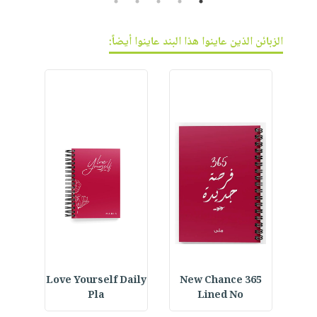
5
4
3
2
1
الزبائن الذين عاينوا هذا البند عاينوا أيضاً:
ined
Love Yourself Daily
365 New Chance
Car
Pla
Lined No