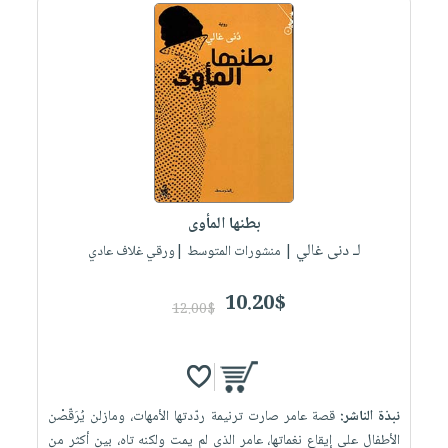
بطنها المأوى
لـ دنى غالي
| منشورات المتوسط |ورقي غلاف عادي
10.20$
12.00$
نبذة الناشر:
قصة عامر صارت ترنيمة ردّدتها الأمهات، ومازلن يُرَقّصْن
الأطفال على إيقاع نغماتها، عامر الذي لم يمت ولكنه تاه، بين أكثر من