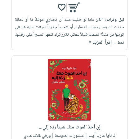
نيل وفرات:
"لكن ماذا لو طلبت منك أن تختاري موقفاً ما أو لحظة
حدثت لك بعد وصولك الدنمارك، أو شخصاً جديداً تعرفت عليه هنا في
كوبنهاجن مثلاً؟ تصمت قليلاً لتفكر. تكرر فرك كتفها، تمسج أعلى رقبتها،
إقرأ المزيد »
تمط ...
إن أخذ الموت منك شيئاً رده إلي...
لـ نايا ماريا آيت
| منشورات المتوسط |ورقي غلاف عادي