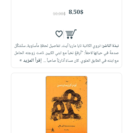
8.50$
10.00$
نبذة الناشر:
تروي الكاتبة نايا ماريا آيت، تفاصيل لحظةٍ مأساوية، ستُشكِّل
صدمةً في حياتِها لاحقاً: "أرفعُ نخباً مع ابني الكبير. نامت زوجته الحامل
إقرأ المزيد »
مع ابنته في الطابق العلوي. كان مساءً آذاريّاً صاحياً ...