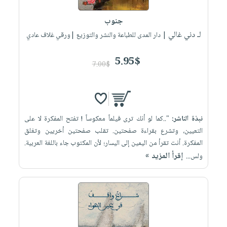
العناية
الأكثر
شحن
أدوات
بالأسنان
مبيعاً
جنوب
مجاني
المائدة
الحمية
لـ دني غالي
العودة
| دار المدى للطباعة والنشر والتوزيع |ورقي غلاف عادي
بنود
الأوعية
والتغذية
للمدارس
مختارة
والتخزين
اشتراكات
5.95$
اكسسوارات
7.00$
أدوات
كتب
كل
بحث
المطبخ
الاشتراكات
اكسسوارات
متقدم
منزلية
صندوق
نبذة الناشر:
"..كما لو أنك ترى فيلماً معكوساً ! تفتح المفكرة لا على
القراءة
اكسسوارات
التعيين، وتشرع بقراءة صفحتين. تقلب صفحتين أخريين وتغلق
iKitab
ملابس
نيل
المفكرة. أنت تقرأ من اليمين إلى اليسار؛ لأن المكتوب جاء باللغة العربية.
بلا
مطرزات
إقرأ المزيد »
وفرات
ولس...
حدود
حقائب
عن
حسابك
حلي
الشركة
عناية
لائحة
سياسة
بالذات
الأمنيات
الشركة