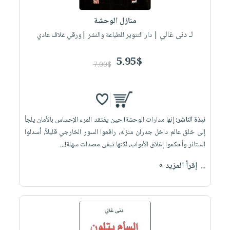
منازل الوحشة
لـ دنى غالي
| دار التنوير للطباعة والنشر |ورقي غلاف عادي
5.95$
7.00$
نبذة الناشر:
إنها مدارات الوحشة! حين يفتقد المرء الإحساس بالأمان يلجأ
إلى خلق عالم داخل جدران منزله، رافعوا السور الخارجي قليلاً، أسدلوا
الستائر وأحكموا إغلاق الأبواب، لكنها تبقى مصدات سهلة!...
...
إقرأ المزيد »