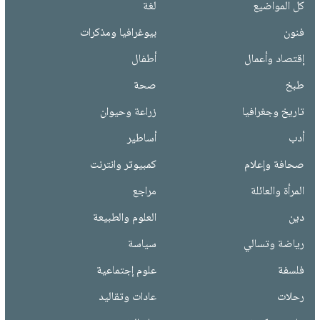
كل المواضيع
لغة
فنون
بيوغرافيا ومذكرات
إقتصاد وأعمال
أطفال
طبخ
صحة
تاريخ وجغرافيا
زراعة وحيوان
أدب
أساطير
صحافة وإعلام
كمبيوتر وانترنت
المرأة والعائلة
مراجع
دين
العلوم والطبيعة
رياضة وتسالي
سياسة
فلسفة
علوم إجتماعية
رحلات
عادات وتقاليد