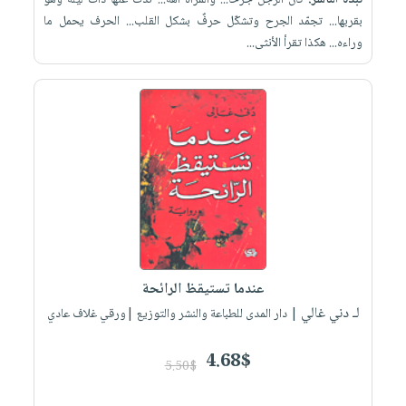
نبذة الناشر:
كان الرجل جرحا... والمرأة آهة... ندّت عنها ذات ليلة وهو
بقربها... تجمّد الجرح وتشكّل حرفٌ بشكل القلب... الحرف يحمل ما
وراءه... هكذا تقرأ الأنثى...
عندما تستيقظ الرائحة
لـ دني غالي
| دار المدى للطباعة والنشر والتوزيع |ورقي غلاف عادي
4.68$
5.50$