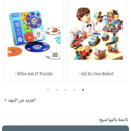
Who Am I? Puzzle :
All In One Robot :
5
4
3
2
1
المزيد من البنود »
لائحة بالمواضيع: