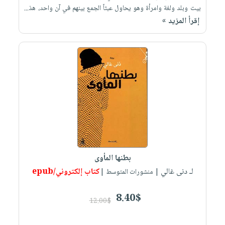
بيت وبلد ولغة وامرأة وهو يحاول عبثاً الجمع بينهم في آن واحد، هذ...
إقرأ المزيد »
بطنها المأوى
لـ دنى غالي
كتاب إلكتروني/epub
| منشورات المتوسط |
8.40$
12.00$