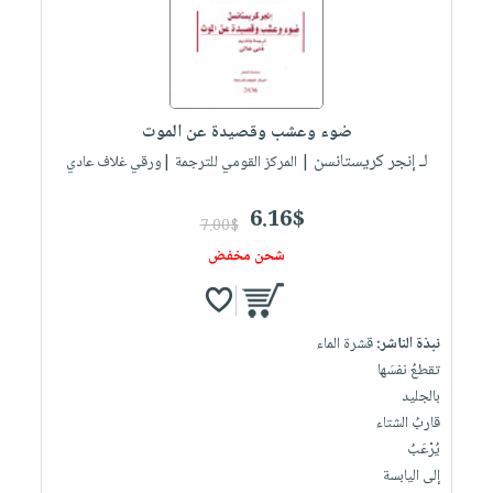
ضوء وعشب وقصيدة عن الموت
لـ إنجر كريستانسن
| المركز القومي للترجمة |ورقي غلاف عادي
6.16$
7.00$
شحن مخفض
نبذة الناشر:
قشرة الماء
تقطعُ نفسَها
بالجليد
قاربُ الشتاء
يُرْعَبُ
إلى اليابسة