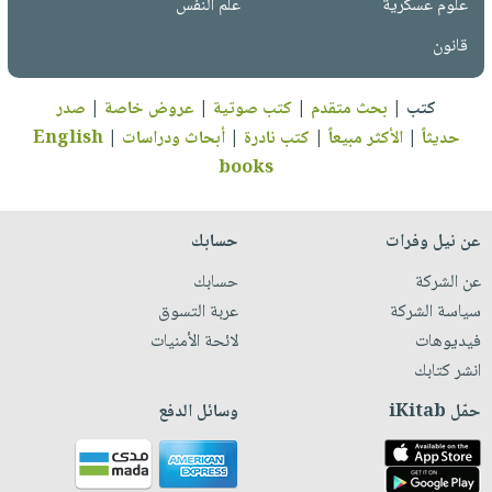
علوم عسكرية
علم النفس
قانون
كتب
|
بحث متقدم
|
كتب صوتية
|
عروض خاصة
|
صدر
حديثاً
|
الأكثر مبيعاً
|
كتب نادرة
|
أبحاث ودراسات
|
English
books
عن نيل وفرات
حسابك
عن الشركة
حسابك
سياسة الشركة
عربة التسوق
فيديوهات
لائحة الأمنيات
انشر كتابك
حمّل iKitab
وسائل الدفع