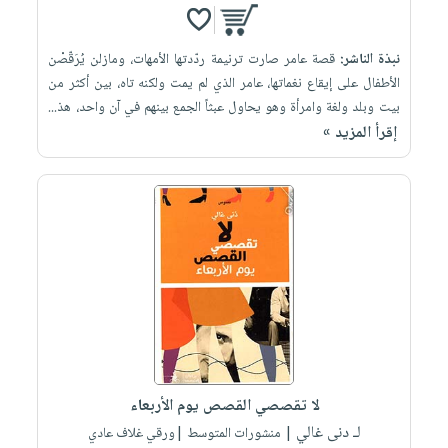
نبذة الناشر:
قصة عامر صارت ترنيمة ردّدتها الأمهات، ومازلن يُرَقّصْن
الأطفال على إيقاع نغماتها، عامر الذي لم يمت ولكنه تاه، بين أكثر من
بيت وبلد ولغة وامرأة وهو يحاول عبثاً الجمع بينهم في آن واحد، هذ...
إقرأ المزيد »
لا تقصصي القصص يوم الأربعاء
لـ دنى غالي
| منشورات المتوسط |ورقي غلاف عادي