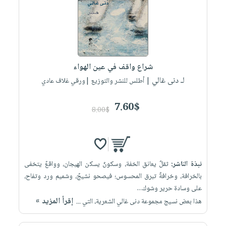
صابون
فيديوهات
عربة
أطفال
أسئلة
التسوق
مناسبات
يتكرر
طرحها
نشرة
الإصدارات
خدمات
شراع واقف في عين الهواء
نيل
لـ دنى غالي
| أطلس للنشر والتوزيع |ورقي غلاف عادي
وفرات
7.60$
انشر
8.00$
كتابك
تواصل
معنا
نبذة الناشر:
ثقلٌ يعانق الخفة، وسكونٌ يسكن الهيجان، وواقعٌ يتخفى
بالخرافة، وخرافةٌ تبرق المحسوس؛ فيصحو نشيجٌ، وشميم ورد وتفاح،
على وسادة حرير وشوك…
إقرأ المزيد »
هذا بعض نسيج مجموعة دنى غالي الشعرية، التي ...