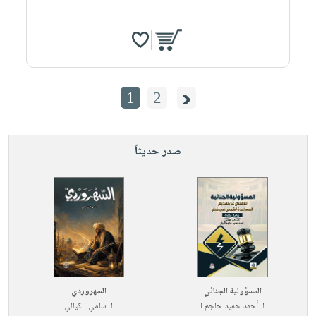
1
2
صدر حديثاً
المسؤولية الجنائي
السهروردي
لـ
أحمد حميد حاجم ا
لـ
سامي الكيالي