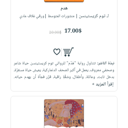
هدم
لـ توم كريستينسن
| منشورات المتوسط |ورقي غلاف عادي
17.00$
20.00$
نبذة الناشر:
تتناول رواية "هَدْم" للروائي توم كريستينسن حياة شاعر
وصحفي معروف، يعمل في أكبر الصحف الدنماركية، يعيش حياة مسقرّة،
بدخل ثابت، وعائلة، وأطفال، وشقَّةِ راقية، قرّر فجأة أن يهدم حياته.
إقرأ المزيد »