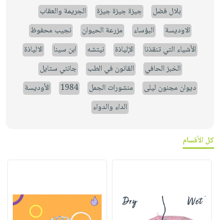
بلال فضل
جيزة جيزة جيزة
الجريمة والعقاب
الاوديسة
البؤساء
مزرعة الحيوان
نجيب محفوظ
الأشياء التي تنقذنا
الإلياذة
نيتشه
ابن سينا
الالياذة
الخبز الحافي
القانون في الطب
جانتي ستايل
ديوان مجنون ليلى
منشورات الجمل
1984
الأوديسة
الداء والدواء
كل الأقسام