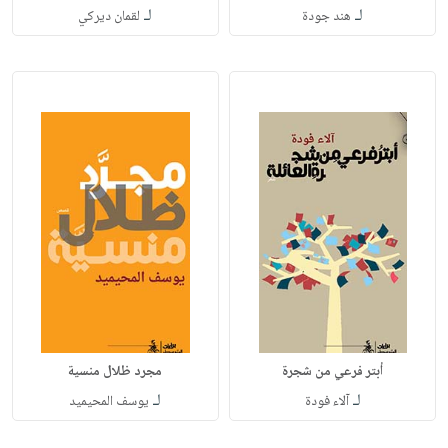
لـ
لـ
هند جودة
لقمان ديركي
أبتر فرعي من شجرة
مجرد ظلال منسية
لـ
لـ
آلاء فودة
يوسف المحيميد