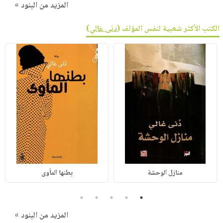
المزيد من البنود »
الكتب الأكثر شعبية لنفس المؤلف (
دنى غالي
)
منازل الوحشة
بطنها المأوى
5
4
3
2
1
المزيد من البنود »