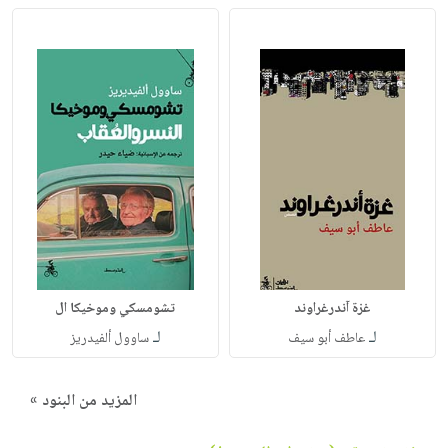
غزة آندرغراوند
تشومسكي وموخيكا ال
لـ
لـ
عاطف أبو سيف
ساوول ألفيدريز
المزيد من البنود »