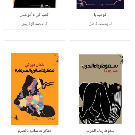
كوميديا
أكتب كي لا أتوحش
لـ
لـ
يوسف فاضل
محمد الزقزوق
سقوط رداء الحرب
مذكرات سائح بالصرم