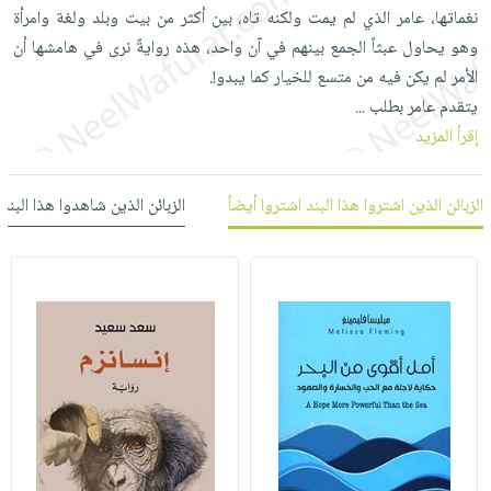
العناية
الأكثر
شحن
نغماتها، عامر الذي لم يمت ولكنه تاه، بين أكثر من بيت وبلد ولغة وامرأة
أدوات
بالأسنان
مبيعاً
مجاني
وهو يحاول عبثاً الجمع بينهم في آن واحد، هذه روايةٌ نرى في هامشها أن
المائدة
الحمية
العودة
الأمر لم يكن فيه من متسع للخيار كما يبدو!.
بنود
الأوعية
والتغذية
للمدارس
يتقدم عامر بطلب
...
مختارة
والتخزين
اشتراكات
إقرأ المزيد
اكسسوارات
أدوات
كتب
كل
بحث
المطبخ
الاشتراكات
اكسسوارات
الزبائن الذين اشتروا هذا البند اشتروا أيضاً
الزبائن الذين شاهدوا هذا البند
متقدم
منزلية
صندوق
القراءة
اكسسوارات
iKitab
ملابس
نيل
بلا
مطرزات
وفرات
حدود
حقائب
عن
حسابك
حلي
الشركة
عناية
لائحة
سياسة
بالذات
الأمنيات
الشركة