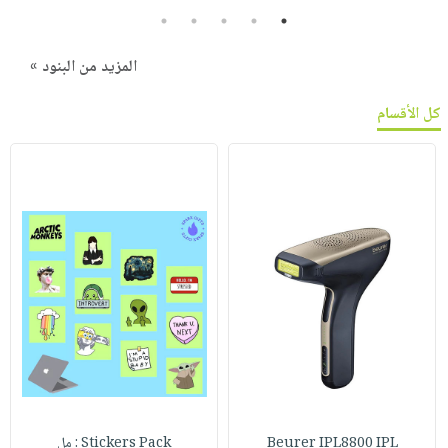
5
4
3
2
1
المزيد من البنود »
كل الأقسام
Beurer IPL8800 IPL
Stickers Pack : مل