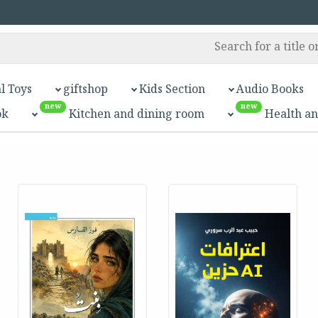
l Toys
giftshop
Kids Section
Audio Books
new
new
ok
Kitchen and dining room
Health an