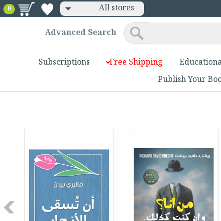
All stores
0
Advanced Search
Subscriptions
Free Shipping
Educationa
Publish Your Bo
Next