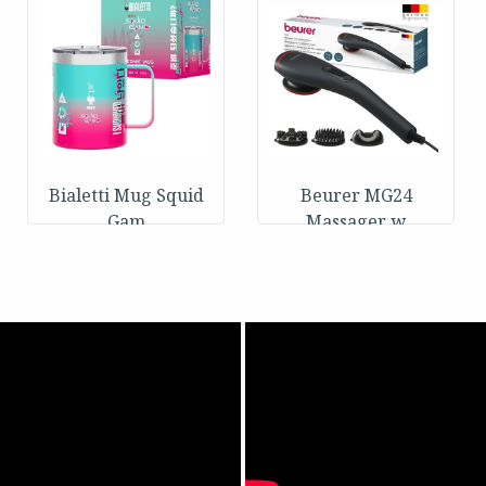
Bialetti Mug Squid
Beurer MG24
Gam
Massager w