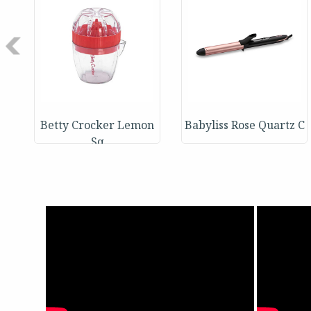
Next
Betty Crocker Lemon
Babyliss Rose Quartz C
Sq