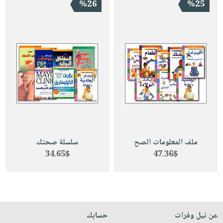
%26
%25
ملف المعلومات الصح
سلسلة صحتك
34.65$
47.36$
عن نيل وفرات
حسابك