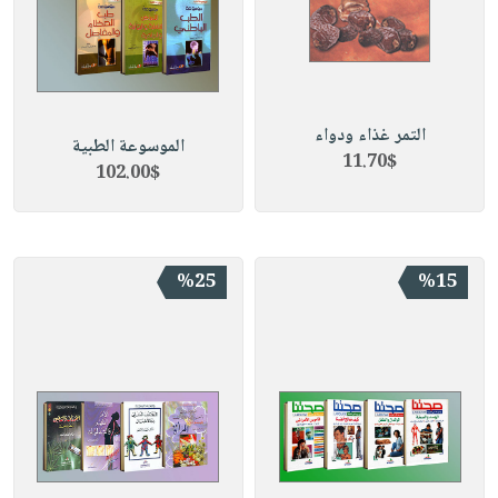
التمر غذاء ودواء
الموسوعة الطبية
11.70$
102.00$
%25
%15