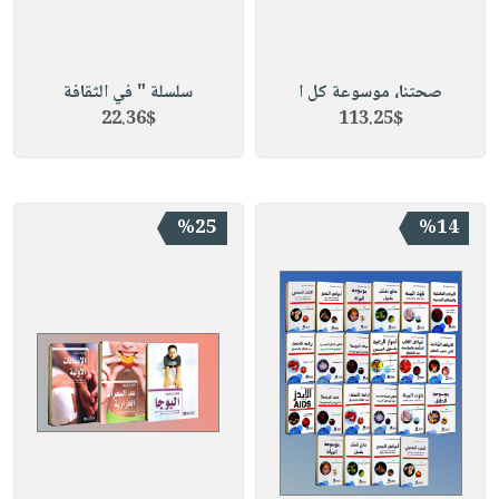
صحتنا، موسوعة كل ا
سلسلة " في الثقافة
22.36$
113.25$
%25
%14