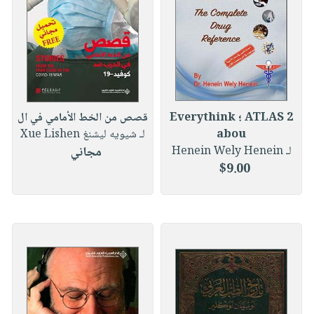
صابون
فيديوهات
عربة
أطفال
أسئلة
التسوق
مناسبات
يتكرر
طرحها
نشرة
الإصدارات
خدمات
نيل
ATLAS 2 ؛ Everythink
قصص من الخط الأمامي في ال
وفرات
abou
لـ شيويه ليشنغ Xue Lishen
لـ Henein Wely Henein
مجاني
انشر
$9.00
كتابك
تواصل
معنا