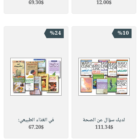
69.30$
12.00$
%24
%10
لديك سؤال عن الصحة
في الغذاء الطبيعي:
67.20$
111.34$