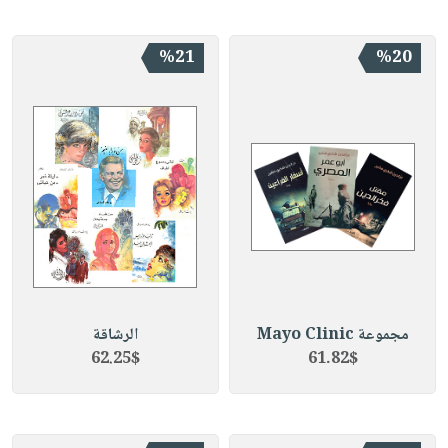
%21
%20
مجموعة Mayo Clinic
الرشاقة
62.25$
61.82$