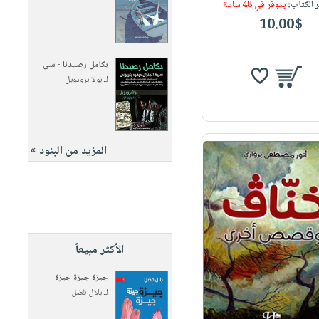
 الكتاب:
يتوفر في 48 ساعة
10.00$
بكامل رصيدنا - سي
لـ
بولا برودويل
المزيد من البنود »
الأكثر مبيعاً
جيزة جيزة جيزة
لـ
بلال فضل