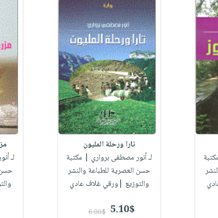
تارا ورحلة المليون
مزر
كتبة
لـ أنور مصطفى برواري
| مكتبة
لـ أن
نشر
حسن العصرية للطباعة والنشر
حسن ا
ادي
والتوزيع |ورقي غلاف عادي
والت
5.10$
6.00$