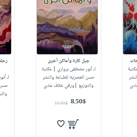
حات
جبل كارة وأماكن أخرى
رحلة
كتبة
لـ أنور مصطفى برواري
| مكتبة
نشر
حسن العصرية للطباعة والنشر
لـ أن
ادي
والتوزيع |ورقي غلاف عادي
حسن ا
والت
8.50$
10.00$