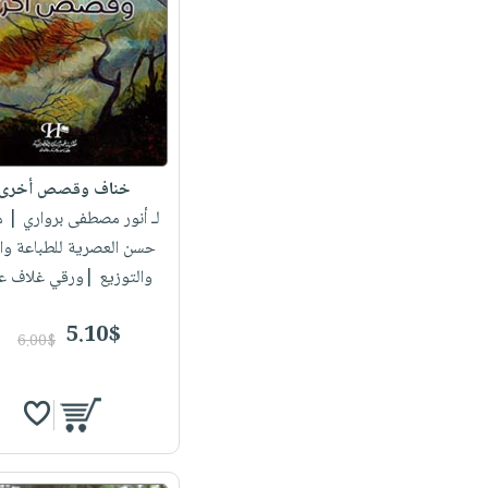
خناف وقصص أخرى
لـ أنور مصطفى برواري
| م
حسن العصرية للطباعة وال
والتوزيع |ورقي غلاف ع
5.10$
6.00$