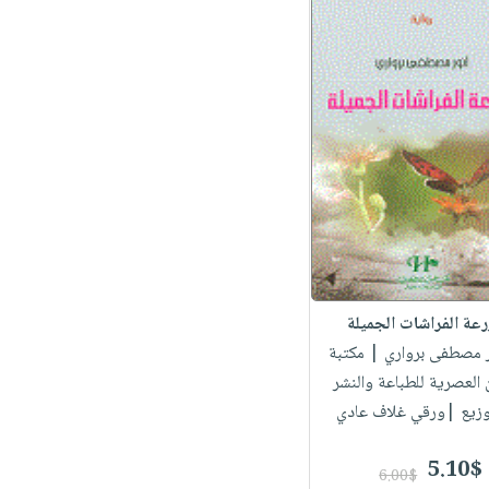
عة الفراشات الجميلة
ور مصطفى برواري
| مكتبة
لعصرية للطباعة والنشر
وزيع |ورقي غلاف عادي
5.10$
6.00$