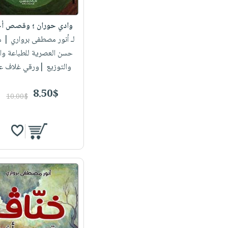
وادي حوران ؛ وقصص أ
لـ أنور مصطفى برواري
| م
حسن العصرية للطباعة وال
والتوزيع |ورقي غلاف ع
8.50$
10.00$