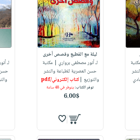
ليلة مع القطيع وقصص أخرى
كتبة
لـ أنور مصطفى برواري
| مكتبة
لـ أن
نشر
حسن العصرية للطباعة والنشر
حسن ا
ادي
والتوزيع |
كتاب إلكتروني/pdf
والت
توفر الكتاب:
يتوفر في 48 ساعة
6.00$