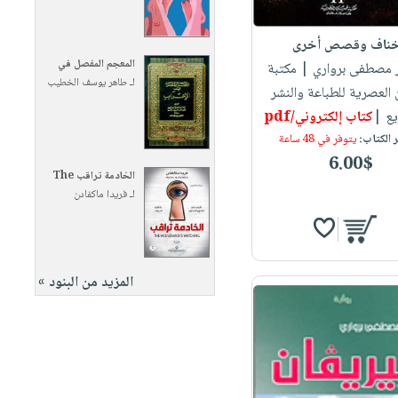
ناف وقصص أخرى
المعجم المفصل في
ور مصطفى برواري
| مكتبة
لـ
طاهر يوسف الخطيب
لعصرية للطباعة والنشر
يع |
كتاب إلكتروني/pdf
 الكتاب:
يتوفر في 48 ساعة
6.00$
الخادمة تراقب The
لـ
فريدا ماكفادن
المزيد من البنود »