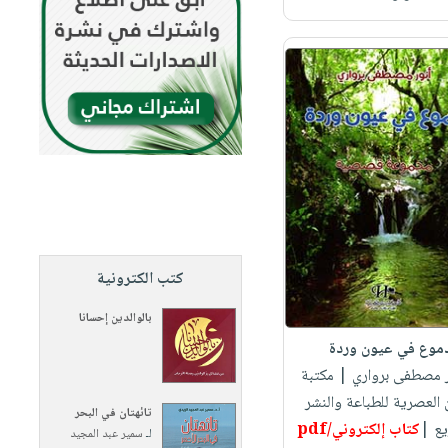
كتب الكترونية
بالوالدين إحسانا
موع في عيون وردة
ور مصطفى برواري
| مكتبة
لعصرية للطباعة والنشر
تائهتان في البحر
يع |
كتاب إلكتروني/pdf
لـ
سمير عبد المجيد