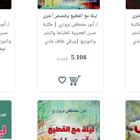
خرى
ليلة مع القطيع وقصص أخرى
خ
كتبة
لـ أنور مصطفى برواري
| مكتبة
لـ أن
نشر
حسن العصرية للطباعة والنشر
حسن ا
ادي
والتوزيع |ورقي غلاف عادي
والتوز
توفر
5.10$
6.00$