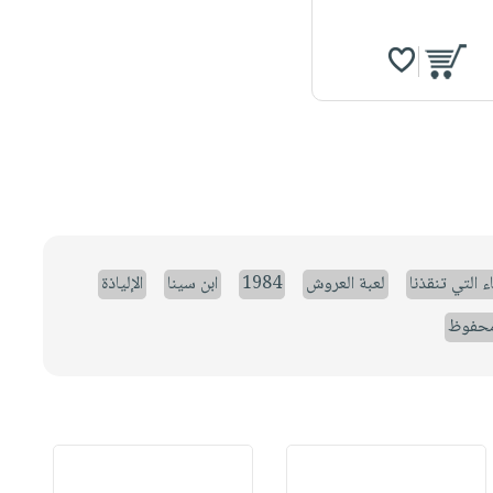
ء التي تنقذنا
لعبة العروش
1984
ابن سينا
الإلياذة
حفوظ