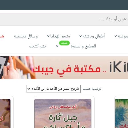
وتية
أطفال وناشئة
متجر الهدايا
وسائل تعليمية
شح
جديد
المطبخ والسفرة
انشر كتابك
ترتيب حسب: