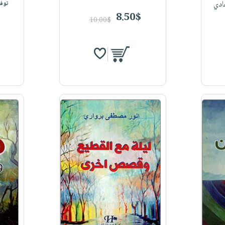
ادي
توفر
8.50$
10.00$