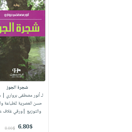
شجرة الجوز
لـ أنور مصطفى برواري
| م
حسن العصرية للطباعة وال
والتوزيع |ورقي غلاف ع
6.80$
8.00$