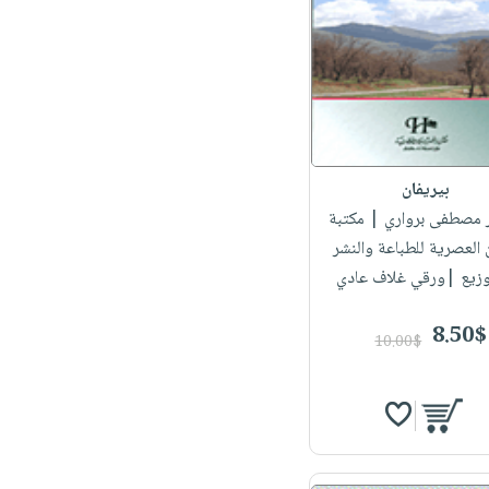
بيريفان
ور مصطفى برواري
| مكتبة
لعصرية للطباعة والنشر
وزيع |ورقي غلاف عادي
8.50$
10.00$