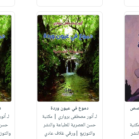
قصص
دموع في عيون وردة
د
لـ أنور مصطفى برواري
| مكتبة
لـ أن
كتبة
حسن العصرية للطباعة والنشر
حسن ا
نشر
والتوزيع |ورقي غلاف عادي
والتوز