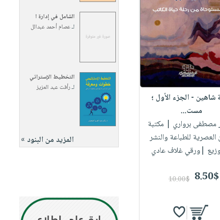
الشامل في إدارة ا
لـ
عصام أحمد عبدالل
التخطيط الإستراتي
لـ
رأفت عبد العزيز
 شاهين - الجزء الأول ؛
مست...
ور مصطفى برواري
| مكتبة
لعصرية للطباعة والنشر
المزيد من البنود »
وزيع |ورقي غلاف عادي
8.50$
10.00$