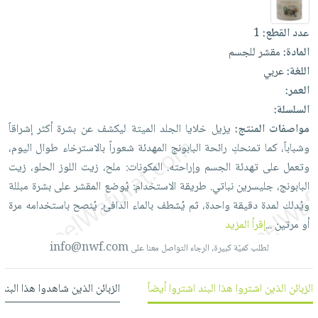
العناية
الأكثر
شحن
أدوات
بالأسنان
مبيعاً
مجاني
عدد القطع:
1
المائدة
الحمية
العودة
المادة:
مقشر للجسم
بنود
الأوعية
والتغذية
للمدارس
اللغة:
عربي
مختارة
والتخزين
اشتراكات
اكسسوارات
العمر:
أدوات
كتب
السلسلة:
كل
بحث
المطبخ
مواصفات المنتج:
يزيل
خلايا
الجلد
الميتة
ليكشف
عن
بشرة
أكثر
إشراقاً
الاشتراكات
اكسسوارات
متقدم
وشباباً،
كما
تمنحكِ
رائحة
البابونج
المهدئة
شعوراً
بالاسترخاء
طوال
اليوم،
منزلية
صندوق
وتعمل
على
تهدئة
الجسم
وإراحته. المكونات:
ملح،
زيت
اللوز
الحلو،
زيت
القراءة
اكسسوارات
البابونج،
جليسرين
نباتي. طريقة
الاستخدام:
يُوضع
المقشر
على
بشرة
مبللة
نيل
iKitab
ملابس
ويُدلك
لمدة
دقيقة
واحدة،
ثم
يُشطف
بالماء
الدافئ.
يُنصح
باستخدامه
مرة
وفرات
بلا
مطرزات
أو
مرتين
...
إقرأ المزيد
حدود
عن
حقائب
حسابك
info@nwf.com
لطلب كميّة كبيرة، الرجاء التواصل معنا على
الشركة
حلي
لائحة
سياسة
عناية
الزبائن الذين اشتروا هذا البند اشتروا أيضاً
الزبائن الذين شاهدوا هذا البند
الأمنيات
الشركة
بالذات