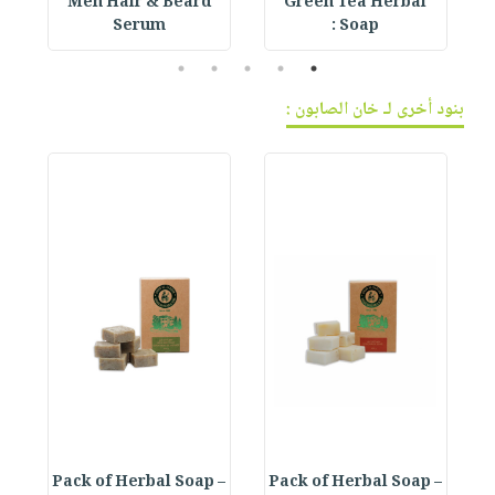
Men Hair & Beard
Green Tea Herbal
Serum
Soap :
5
4
3
2
1
بنود أخرى لـ خان الصابون :
 –
Pack of Herbal Soap –
Pack of Herbal Soap –