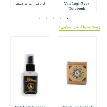
Van Cogh Eyes
أنا أركب - أدوات الاستف
 1
Notebook
5
4
3
2
1
وصلنا حديثاً لـ خان الصابون :