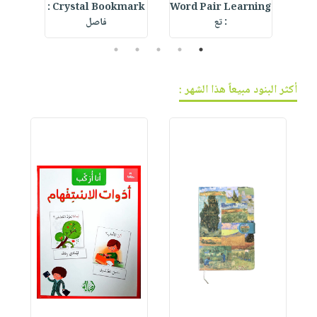
IVE
Crystal Bookmark :
Word Pair Learning
Cre
: تع
فاصل
5
4
3
2
1
أكثر البنود مبيعاً هذا الشهر :