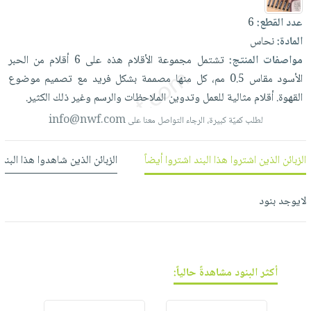
العناية
الأكثر
شحن
أدوات
عدد القطع:
6
بالأسنان
مبيعاً
مجاني
المائدة
المادة:
نحاس
الحمية
العودة
بنود
الأوعية
مواصفات المنتج:
تشتمل
مجموعة
الأقلام
هذه
على
6
أقلام
من
الحبر
والتغذية
للمدارس
مختارة
والتخزين
الأسود
مقاس
0.5
مم،
كل
منها
مصممة
بشكل
فريد
مع
تصميم
موضوع
اشتراكات
اكسسوارات
القهوة.
أقلام
مثالية
للعمل
وتدوين
الملاحظات
والرسم
وغير
ذلك
الكثير.
أدوات
كتب
كل
بحث
المطبخ
info@nwf.com
لطلب كميّة كبيرة، الرجاء التواصل معنا على
الاشتراكات
اكسسوارات
متقدم
منزلية
صندوق
الزبائن الذين اشتروا هذا البند اشتروا أيضاً
الزبائن الذين شاهدوا هذا البند
القراءة
اكسسوارات
نيل
iKitab
ملابس
لايوجد بنود
وفرات
بلا
مطرزات
حدود
عن
حقائب
حسابك
الشركة
حلي
لائحة
سياسة
أكثر البنود مشاهدةً حالياً:
عناية
الأمنيات
الشركة
بالذات