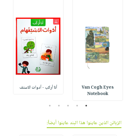
Van Cogh Eyes
أنا أركب - أدوات الاستف
 1
Notebook
5
4
3
2
1
الزبائن الذين عاينوا هذا البند عاينوا أيضاً: