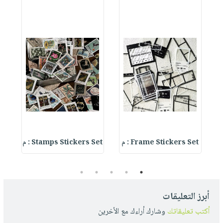
Frame Stickers Set : م
Stamps Stickers Set : م
 :
5
4
3
2
1
أبرز التعليقات
أكتب تعليقاتك
وشارك أراءك مع الأخرين