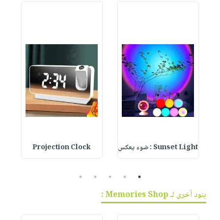
Sunset Light : ضوء يعكس
Projection Clock
te
5
4
3
2
1
بنود أخرى لـ Memories Shop :