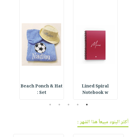
فيديوهات
صابون
عربة
أسئلة
التسوق
أطفال
يتكرر
مناسبات
طرحها
نشرة
الإصدارات
خدمات
نيل
وفرات
انشر
كتابك
تواصل
with
Beach Ponch & Hat
Lined Spiral
Embroidered Hat :
معنا
Set :
Notebook w
5
4
3
2
1
أكثر البنود مبيعاً هذا الشهر :