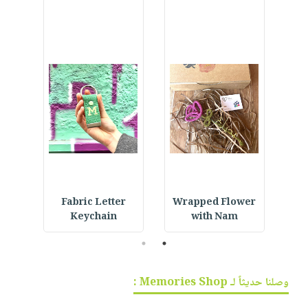
h a
Fabric Letter
Wrapped Flower
N
Keychain
with Nam
2
1
وصلنا حديثاً لـ Memories Shop :