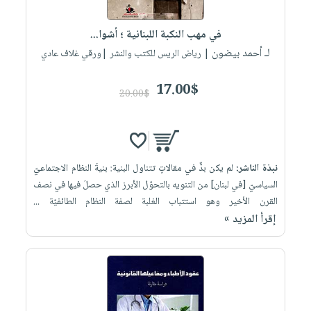
إختياراتنا
تعليمية
أسئلة
إختياراتنا
المواضيع
iKitab
يتكرر
في مهب النكبة اللبنانية ؛ أشوا...
كتب
بلا
الأكثر
طرحها
لـ أحمد بيضون
أكاديمية
| رياض الريس للكتب والنشر |ورقي غلاف عادي
الصحة
حدود
مبيعاً
تحميل
والعناية
صندوق
أسئلة
وسائل
masmu3
17.00$
الشخصية
القراءة
20.00$
يتكرر
تعليمية
على
جديد
English
طرحها
صندوق
Android
books
الكل
تحميل
القراءة
تحميل
iKitab
أجهزة
جوائز
المطبخ
masmu3
نبذة الناشر:
لم يكن بدٌّ في مقالاتٍ تتناول البنية: بنيةَ النظام الاجتماعيّ
على
العناية
والسفرة
على
السياسيّ [في لبنان] من التنويه بالتحوّل الأبرز الذي حصلَ فيها في نصف
Android
جديد
الشخصية
Apple
القرن الأخير وهو استتباب الغلبة لصفة النظام الطائفيّة ...
تحميل
العناية
إقرأ المزيد »
الكل
iKitab
وتصفيف
أواني
متجر
على
الشعر
الطهي
الهدايا
Apple
العناية
أدوات
بالجسم
أقسام
الخبز