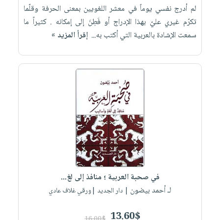
لم أدرج نفسي يوماً في معشر اللغويين بمعنى الحرفة وقلّما
تكرّم غيري عليّ بهذا الإدراج أو فَطِنَ إلى إمكانه . كثيراً ما
سمعت الإشادة بالعربية التي أكتب به...
إقرأ المزيد »
في صحبة العربية ؛ منافذ إلى لغ...
لـ أحمد بيضون
| دار الجديد |ورقي غلاف عادي
13.60$
16.00$