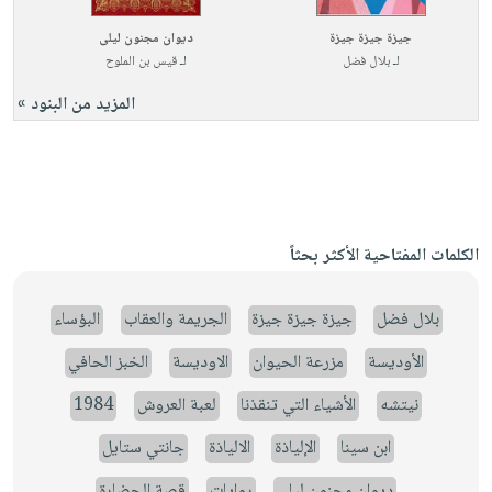
جيزة جيزة جيزة
ديوان مجنون ليلى
لـ
بلال فضل
لـ
قيس بن الملوح
المزيد من البنود »
الكلمات المفتاحية الأكثر بحثاً
بلال فضل
جيزة جيزة جيزة
الجريمة والعقاب
البؤساء
الأوديسة
مزرعة الحيوان
الاوديسة
الخبز الحافي
نيتشه
الأشياء التي تنقذنا
لعبة العروش
1984
ابن سينا
الإلياذة
الالياذة
جانتي ستايل
ديوان مجنون ليلى
روايات
قصة الحضارة