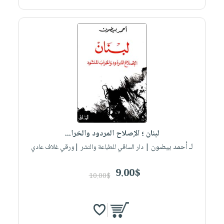
لبنان ؛ الإصلاح المردود والخرا...
لـ أحمد بيضون
| دار الساقي للطباعة والنشر |ورقي غلاف عادي
9.00$
10.00$