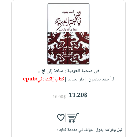
صابون
فيديوهات
عربة
أطفال
أسئلة
التسوق
مناسبات
يتكرر
طرحها
نشرة
الإصدارات
خدمات
نيل
وفرات
انشر
في صحبة العربية ؛ منافذ إلى لغ...
كتابك
لـ أحمد بيضون
كتاب إلكتروني/epub
| دار الجديد |
تواصل
معنا
11.20$
16.00$
نيل وفرات:
يقول المؤلف في مقدمة كتابه :