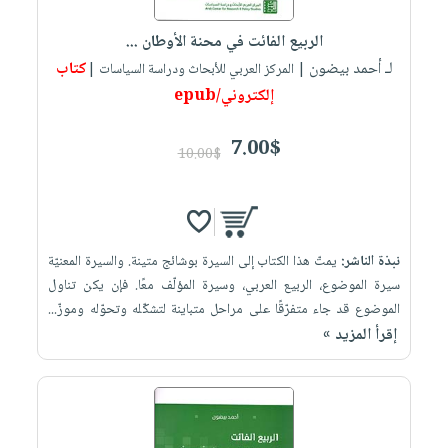
الربيع الفائت في محنة الأوطان ...
لـ أحمد بيضون
كتاب
| المركز العربي للأبحاث ودراسة السياسات |
إلكتروني/epub
7.00$
10.00$
نبذة الناشر:
يمتّ هذا الكتاب إلى السيرة بوشائج متينة. والسيرة المعنيّة
سيرة الموضوع، الربيع العربي، وسيرة المؤلّف معًا. فإن يكن تناول
الموضوع قد جاء متفرّقًا على مراحل متباينة لتشكّله وتحوّله وموزّ...
إقرأ المزيد »