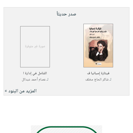
صدر حديثاً
قيثارة إسبانيا ف
الشامل في إدارة ا
لـ
شاكر الحاج مخلف
لـ
عصام أحمد عبدالل
المزيد من البنود »