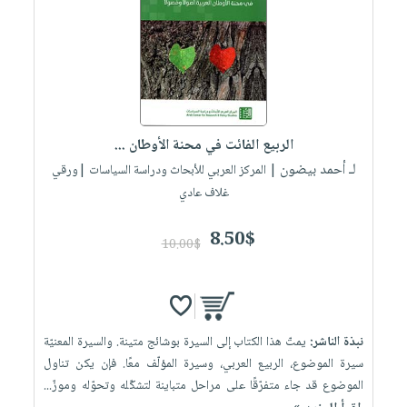
الربيع الفائت في محنة الأوطان ...
لـ أحمد بيضون
| المركز العربي للأبحاث ودراسة السياسات |ورقي
غلاف عادي
8.50$
10.00$
نبذة الناشر:
يمتّ هذا الكتاب إلى السيرة بوشائج متينة. والسيرة المعنيّة
سيرة الموضوع، الربيع العربي، وسيرة المؤلّف معًا. فإن يكن تناول
الموضوع قد جاء متفرّقًا على مراحل متباينة لتشكّله وتحوّله وموزّ...