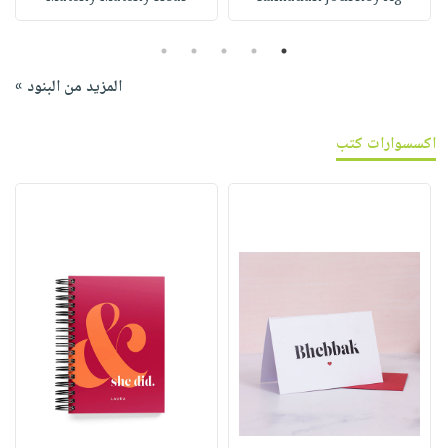
5
4
3
2
1
المزيد من البنود »
اكسسوارات كتب