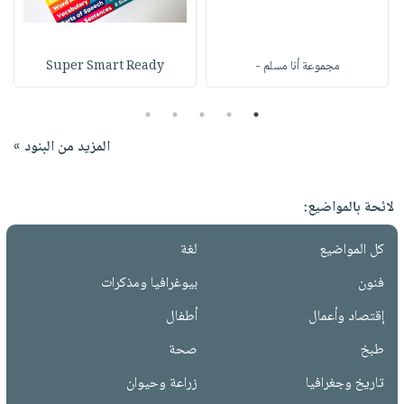
مجموعة أنا مسلم -
Super Smart Ready
5
4
3
2
1
المزيد من البنود »
لائحة بالمواضيع:
كل المواضيع
لغة
فنون
بيوغرافيا ومذكرات
إقتصاد وأعمال
أطفال
طبخ
صحة
تاريخ وجغرافيا
زراعة وحيوان