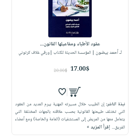
العناية
الأكثر
شحن
أدوات
بالأسنان
مبيعاً
مجاني
المائدة
الحمية
العودة
بنود
الأوعية
والتغذية
للمدارس
مختارة
والتخزين
اشتراكات
اكسسوارات
عقود الأطباء ومفاعيلها القانون...
أدوات
كتب
كل
بحث
لـ أحمد بيضون
المطبخ
| المؤسسة الحديثة للكتاب |ورقي غلاف كرتوني
الاشتراكات
اكسسوارات
متقدم
منزلية
صندوق
17.00$
20.00$
القراءة
اكسسوارات
iKitab
ملابس
نيل
بلا
مطرزات
وفرات
حدود
نبذة الناشر:
إن الطبيب خلال مسيرته المهنية يبرم العديد من العقود
حقائب
عن
حسابك
التي تختلف طبيعتها القانونية بحسب علاقته بالجهات المختلفة التي
حلي
الشركة
يتعامل معها من المريض إلى المستشفيات (العامة والخاصة) ومع أعضاء
عناية
لائحة
سياسة
إقرأ المزيد »
الفريق...
بالذات
الأمنيات
الشركة