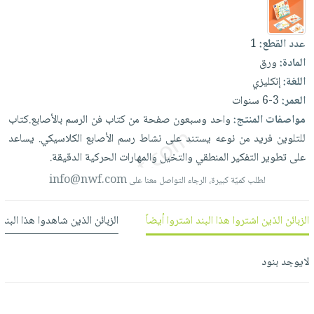
العناية
الأكثر
شحن
أدوات
بالأسنان
مبيعاً
مجاني
المائدة
عدد القطع:
1
الحمية
العودة
بنود
الأوعية
المادة:
ورق
والتغذية
للمدارس
مختارة
والتخزين
اللغة:
إنكليزي
اشتراكات
اكسسوارات
أدوات
العمر:
3-6 سنوات
كتب
كل
بحث
المطبخ
مواصفات المنتج:
واحد
وسبعون
صفحة
من
كتاب
فن
الرسم
بالأصابع.كتاب
الاشتراكات
اكسسوارات
متقدم
للتلوين
فريد
من
نوعه
يستند
على
نشاط
رسم
الأصابع
الكلاسيكي.
يساعد
منزلية
صندوق
على
تطوير
التفكير
المنطقي
والتخيل
والمهارات
الحركية
الدقيقة.
القراءة
اكسسوارات
info@nwf.com
لطلب كميّة كبيرة، الرجاء التواصل معنا على
نيل
iKitab
ملابس
وفرات
بلا
مطرزات
الزبائن الذين اشتروا هذا البند اشتروا أيضاً
الزبائن الذين شاهدوا هذا البند
حدود
عن
حقائب
حسابك
الشركة
حلي
لايوجد بنود
لائحة
سياسة
عناية
الأمنيات
الشركة
بالذات