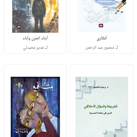
أفكاري
أبناء الحزن وآباء
لـ
لـ
منصور عبد الرحمن
غدير محيدلي