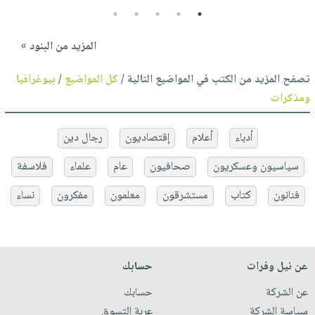
5
4
3
2
1
المزيد من البنود »
تصفح المزيد من الكتب في المواضيع التالية /
كل المواضيع
/
بيوغرافيا
ومذكرات
أدباء
أعلام
إقتصاديون
رجال دين
سياسيون وعسكريون
صحافيون
عام
علماء
فلاسفة
فنانون
كتاب
مستشرقون
معلمون
مفكرون
نساء
عن نيل وفرات
حسابك
عن الشركة
حسابك
سياسة الشركة
عربة التسوق