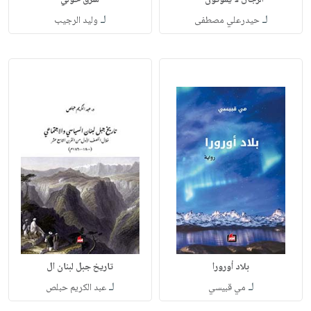
الرجال لا يموتون -
شرق حولي
لـ
لـ
حيدرعلي مصطفى
وليد الرجيب
بلاد أورورا
تاريخ جبل لبنان ال
لـ
لـ
مي قبيسي
عبد الكريم حبلص