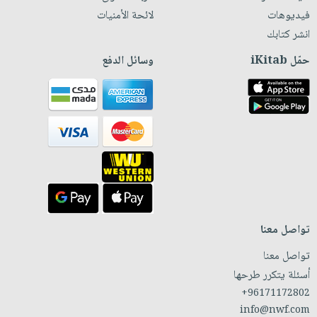
فيديوهات
لائحة الأمنيات
انشر كتابك
حمّل iKitab
وسائل الدفع
تواصل معنا
تواصل معنا
أسئلة يتكرر طرحها
+96171172802
info@nwf.com