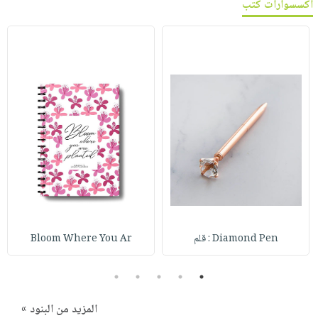
اكسسوارات كتب
صابون
فيديوهات
عربة
أطفال
أسئلة
التسوق
مناسبات
يتكرر
طرحها
نشرة
الإصدارات
خدمات
نيل
وفرات
انشر
كتابك
تواصل
معنا
Diamond Pen : قلم
Bloom Where You Ar
5
4
3
2
1
المزيد من البنود »