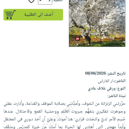
إختياراتنا
الكمية:
تعليمية
أسئلة
إختياراتنا
المواضيع
iKitab
يتكرر
أضف الى الطلبية
كتب
بلا
الأكثر
طرحها
أكاديمية
الصحة
حدود
مبيعاً
تحميل
والعناية
صندوق
أسئلة
إختياراتنا
masmu3
الشخصية
القراءة
يتكرر
وسائل
على
جديد
English
طرحها
تعليمية
Android
books
الكل
تحميل
صندوق
تحميل
iKitab
أجهزة
القراءة
المطبخ
masmu3
على
تاريخ النشر:
08/06/2026
العناية
والسفرة
على
جوائز
الناشر:
دار الفارابي
Android
جديد
الشخصية
Apple
النوع:
ورقي غلاف عادي
تحميل
العناية
الكل
نبذة الناشر:
iKitab
وتصفيف
أواني
حرَّرتني الزنزانة من الخوف، وأمدَّتني بصلابة الموقف والقناعة، وأنارت عقلي
متجر
على
الشعر
الطهي
وجوهرت تفكيري بتفهُّم جبروت الظلم ووحشية القمع والاحتلال. عندها
الهدايا
Apple
العناية
حُسِم الأمر لديَّ واتخذت قراري: هنا أموت. وعليَّ أن آخذ دوري في المعتقل
أدوات
بالجسم
أقسام
وأبدأ مهمتي التي أهلتني لها الحياة بما أملك من خبرة كمدرّس ومثقّف
الخبز