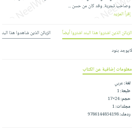
العناية
الأكثر
شحن
وصاحب تجربة. وقد كان من حسن
...
أدوات
بالأسنان
مبيعاً
مجاني
إقرأ المزيد
المائدة
الحمية
العودة
بنود
الأوعية
والتغذية
للمدارس
مختارة
الزبائن الذين اشتروا هذا البند اشتروا أيضاً
الزبائن الذين شاهدوا هذا البند
والتخزين
اشتراكات
اكسسوارات
أدوات
كتب
كل
بحث
لايوجد بنود
المطبخ
الاشتراكات
اكسسوارات
متقدم
منزلية
صندوق
معلومات إضافية عن الكتاب
القراءة
اكسسوارات
iKitab
ملابس
لغة:
عربي
نيل
بلا
طبعة:
1
مطرزات
وفرات
حدود
حجم:
24×17
حقائب
عن
حسابك
مجلدات:
1
حلي
الشركة
ردمك:
9786144854198
عناية
لائحة
سياسة
بالذات
الأمنيات
الشركة