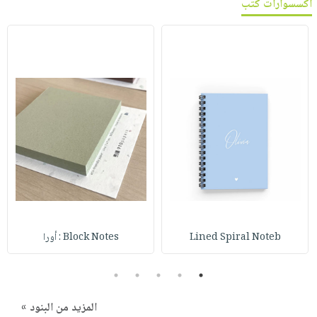
اكسسوارات كتب
Lined Spiral Noteb
Block Notes : أورا
5
4
3
2
1
المزيد من البنود »