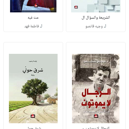
الشريعة والسؤال ال
مت فيه
لـ
لـ
وجيه قانصو
فاطمة فهد
الرجال لا يموتون -
شرق حولي