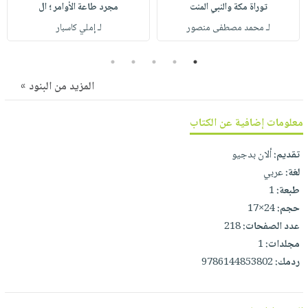
صابون
توراة مكة والنبي المنت
مجرد طاعة الأوامر ؛ ال
فيديوهات
عربة
أطفال
لـ محمد مصطفى منصور
لـ إملي كاسبار
أسئلة
التسوق
مناسبات
يتكرر
5
4
3
2
1
طرحها
نشرة
المزيد من البنود »
الإصدارات
خدمات
نيل
معلومات إضافية عن الكتاب
وفرات
انشر
تقديم:
ألان بدجيو
كتابك
لغة:
عربي
تواصل
طبعة:
1
معنا
حجم:
24×17
عدد الصفحات:
218
مجلدات:
1
ردمك:
9786144853802