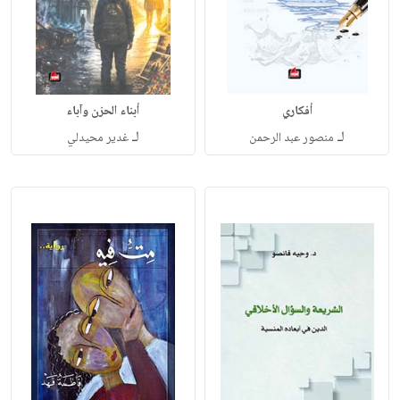
أفكاري
أبناء الحزن وآباء
لـ
لـ
منصور عبد الرحمن
غدير محيدلي