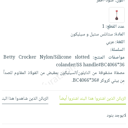
اللون:
أسود-أحمر
العناية
الأكثر
شحن
أدوات
بالأسنان
مبيعاً
مجاني
المائدة
الحمية
العودة
بنود
الأوعية
عدد القطع:
1
والتغذية
للمدارس
مختارة
والتخزين
اشتراكات
المادة:
ستانلس ستيل و سيليكون
اكسسوارات
أدوات
اللغة:
عربي
كتب
كل
بحث
المطبخ
السلسلة:
الاشتراكات
اكسسوارات
متقدم
مواصفات المنتج:
slotted
Nylon/Silicone
Crocker
Betty
منزلية
صندوق
colander/SS
handle#BC4066*36
القراءة
اكسسوارات
مصفاة
مشقوقة
من
النايلون/السيليكون
بمقبض
من
الفولاذ
المقاوم
للصدأ
نيل
iKitab
ملابس
من
بيتي
كروكر
#BC4066*36.
وفرات
بلا
مطرزات
حدود
عن
حقائب
حسابك
الزبائن الذين اشتروا هذا البند اشتروا أيضاً
الزبائن الذين شاهدوا هذا البند
الشركة
حلي
لائحة
سياسة
عناية
لايوجد بنود
الأمنيات
الشركة
بالذات