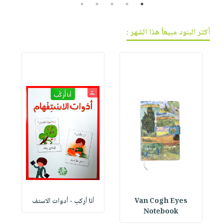
5
4
3
2
1
أكثر البنود مبيعاً هذا الشهر :
Van Cogh Eyes
أنا أركب - أدوات الاستف
 1
Notebook