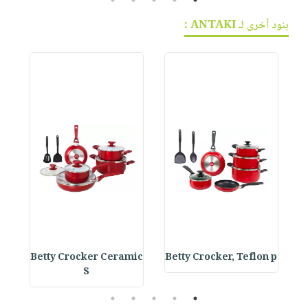
بنود أخرى لـ ANTAKI :
s
Betty Crocker Ceramic
Betty Crocker, Teflon p
S
5
4
3
2
1