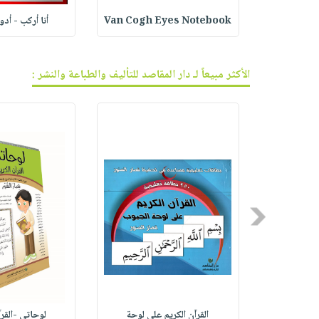
ف الجر
Van Cogh Eyes Notebook
أنا أركب - أد
الأكثر مبيعاً لـ دار المقاصد للتأليف والطباعة والنشر :
Previous
مية المص
القرآن الكريم على لوحة
لوحاتي -القرآ