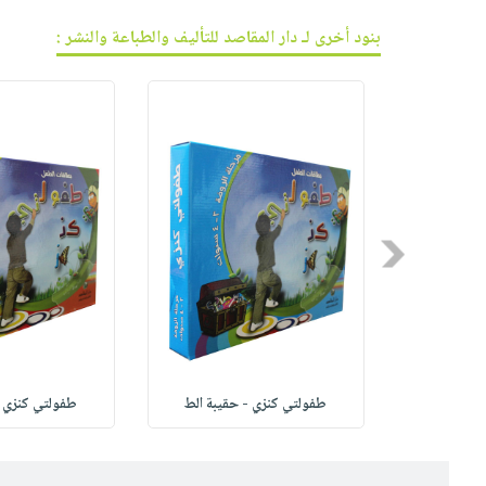
بنود أخرى لـ دار المقاصد للتأليف والطباعة والنشر :
Previous
تعة
طفولتي كنزي - حقيبة الط
طفولتي كنزي -