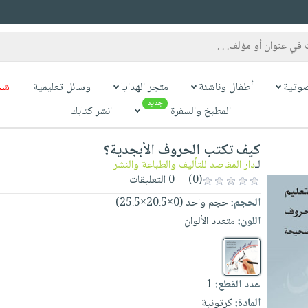
وتية
أطفال وناشئة
متجر الهدايا
وسائل تعليمية
شح
جديد
المطبخ والسفرة
انشر كتابك
كيف تكتب الحروف الأبجدية؟
لـ
دار المقاصد للتأليف والطباعة والنشر
(0)
0 التعليقات
الحجم:
حجم واحد (0×20.5×25.5)
اللون:
متعدد الألوان
عدد القطع:
1
المادة:
كرتونية