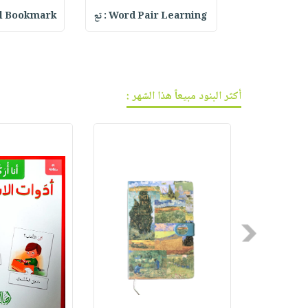
فيديوهات
صابون
عربة
Beurer KS 22
Word Pair Learning : تع
rystal Bookmark
أسئلة
التسوق
أطفال
يتكرر
مناسبات
طرحها
نشرة
الإصدارات
خدمات
أكثر البنود مبيعاً هذا الشهر :
نيل
وفرات
انشر
كتابك
تواصل
معنا
Previous