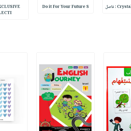
C : فاصل
Do it For Your Future S
XCLUSIVE
LECTI