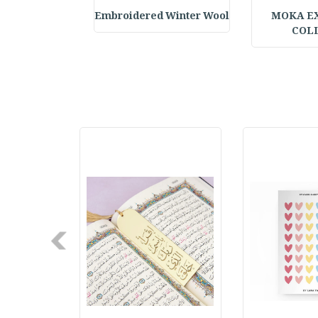
elf Daily Pla
Embroidered Winter Wool
MOKA E
COL
Next