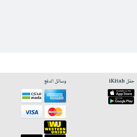
حمّل iKitab
وسائل الدفع