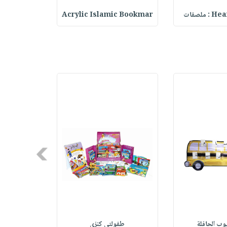
ملصقات
Acrylic Islamic Bookmar
حقيبة مسر
Next
وب الحافلة
طفولتي كنزي
طفولتي كن