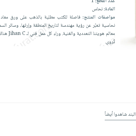
عدد القطع:
1
المادة:
نحاس
مواصفات المنتج:
فاصلة
للكتب
مطلية
بالذهب
على
ورق
معاد
نحاسية
تعبّر
عن
رؤية
مهندسة
لتاريخ
المنطقة
وإرثها،
وسائر
الس
معالم
هويتنا
التعددية
والغنية.
وراء
كل
عمل
فني
لـ
C
Jihan
هنا
تُروى.
البند شاهدوا أيضاً