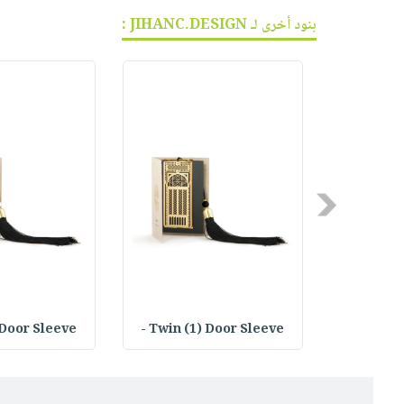
بنود أخرى لـ JIHANC.DESIGN :
Previous
Door Sleeve -
Twin (1) Door Sleeve -
Simple Ar