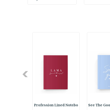
Next
hos with Name
Profession Lined Notebo
See The Goo