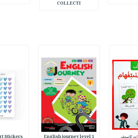
COLLECTI
وات الاستف
English journey level 1
Heart Stickers : 