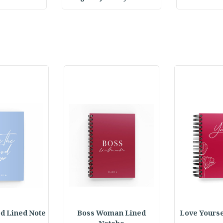
d Lined Note
Boss Woman Lined
Love Yourse