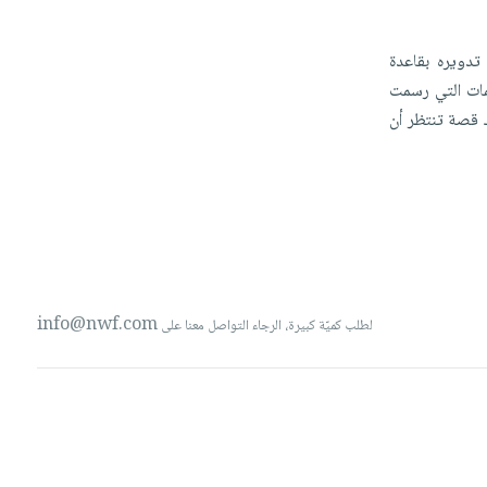
تدويره
بقاعدة
مات
التي
رسمت
ك
قصة
تنتظر
أن
info@nwf.com
لطلب كميّة كبيرة، الرجاء التواصل معنا على