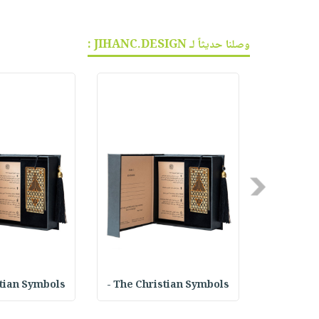
وصلنا حديثاً لـ JIHANC.DESIGN :
Previous
ian Symbols -
The Christian Symbols -
KSA Coin 