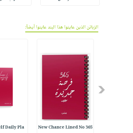
الزبائن الذين عاينوا هذا البند عاينوا أيضاً:
Previous
lf Daily Pla
365 New Chance Lined No
Forever Beyo