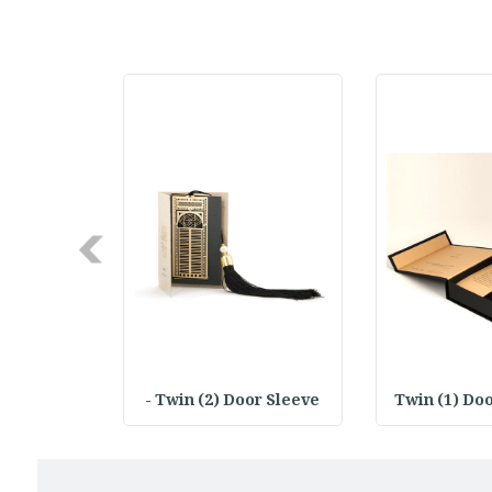
Next
 Sleeve -
Twin (2) Door Sleeve -
Twin (1) Doo