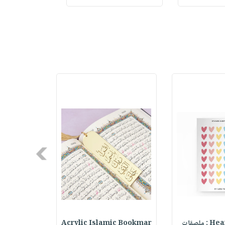
Next
ملصقات
Acrylic Islamic Bookmar
حقيبة مسر