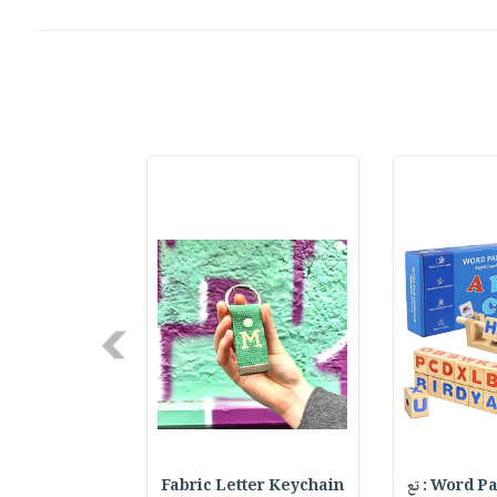
Next
Word : تع
Fabric Letter Keychain
h & Hat Set :