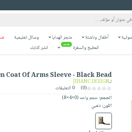
وتية
أطفال وناشئة
متجر الهدايا
وسائل تعليمية
شح
جديد
المطبخ والسفرة
انشر كتابك
m Coat Of Arms Sleeve - Black Bead
لـ
JIHANC.DESIGN
(0)
0 التعليقات
الحجم:
حجم واحد (0×4×8)
اللون:
ذهبي