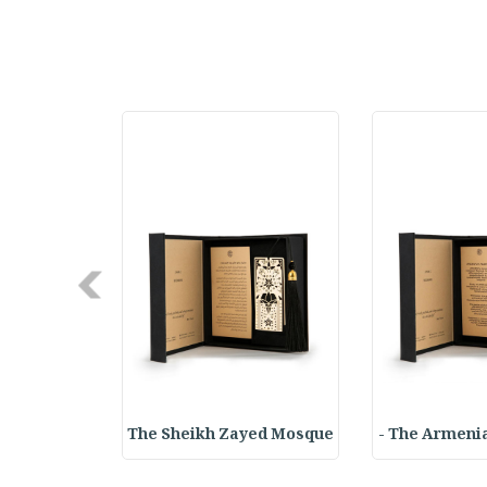
Next
yed Mosque
The Sheikh Zayed Mosque
The Armenia