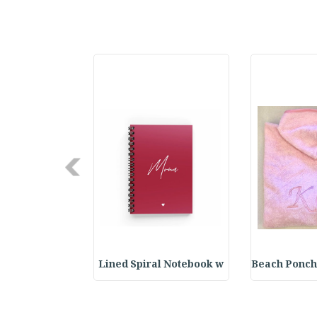
Next
ter Keychain
Lined Spiral Notebook w
Beach Ponch