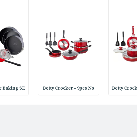
r Baking SE
Betty Crocker – 9pcs No
Betty Croc