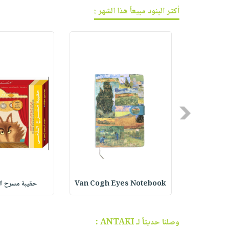
فيديوهات
صابون
عربة
أكثر البنود مبيعاً هذا الشهر :
أسئلة
التسوق
أطفال
يتكرر
مناسبات
طرحها
نشرة
الإصدارات
خدمات
نيل
وفرات
انشر
Previous
كتابك
تواصل
معنا
ت
Van Cogh Eyes Notebook
حقيبة مسرح ال
وصلنا حديثاً لـ ANTAKI :