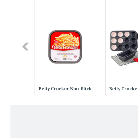
Next
 Round Bak
Betty Crocker Non-Stick
Betty Crocke