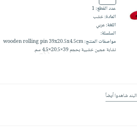
عدد القطع:
1
المادة:
خشب
اللغة:
عربي
السلسلة:
مواصفات المنتج:
39x20.5x4.5cm
pin
rolling
wooden
نشابة
عجين
خشبية
بحجم
39×20.5×4.5
سم.
البند شاهدوا أيضاً