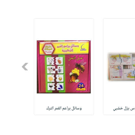
Next
وس بزل خشبي
وسائل براعم القمر الترك
ndex Stic