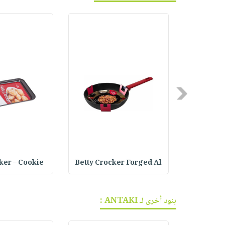
Previous
ker – Cookie
Betty Crocker Forged Al
Joseph Jo
بنود أخرى لـ ANTAKI :