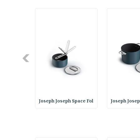
Next
 GrillOut
Joseph Joseph Space Fol
Joseph Josep