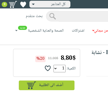
كل المتاجر
0
بحث متقدم
جديد
ن مجاني
اشتراكات
الصحة والعناية الشخصية
Betty Crocker – Wooden Rolling Pin - نشابة
8.80$
%20
11.00$
الكمية: