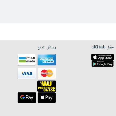
حمّل iKitab
وسائل الدفع