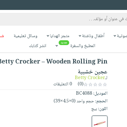
وتية
أطفال وناشئة
متجر الهدايا
وسائل تعليمية
شح
جديد
المطبخ والسفرة
انشر كتابك
عجين خشبية
لـ
Betty Crocker
(0)
0 التعليقات
الموديل:
BC4088
الحجم:
حجم واحد (0×4.5×39)
اللون:
بيج