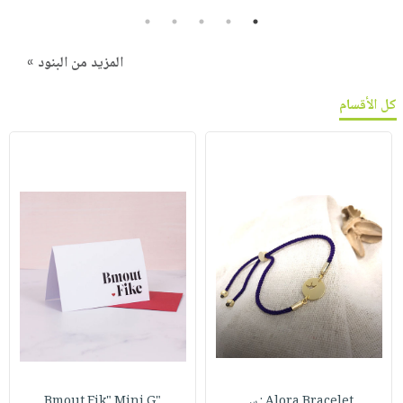
5
4
3
2
1
المزيد من البنود »
كل الأقسام
Alora Bracelet : س
"Bmout Fik" Mini G