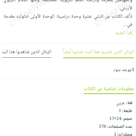
وللمهتمين بمعرفة ودراسة النظم التربوية المختلفة، ومنها النظام التربوي
العناية
الأكثر
شحن
أدوات
الأردني.
بالأسنان
مبيعاً
مجاني
المائدة
تألف الكتاب من اثنتي عشرة وحدة دراسية: الوحدة الأولى تناولت مقدمة
الحمية
العودة
في
بنود
...
الأوعية
والتغذية
للمدارس
إقرأ المزيد
مختارة
والتخزين
اشتراكات
اكسسوارات
أدوات
كتب
كل
بحث
المطبخ
الزبائن الذين اشتروا هذا البند اشتروا أيضاً
الزبائن الذين شاهدوا هذا البند
الاشتراكات
اكسسوارات
متقدم
منزلية
صندوق
لايوجد بنود
القراءة
اكسسوارات
iKitab
ملابس
نيل
معلومات إضافية عن الكتاب
بلا
مطرزات
وفرات
حدود
حقائب
لغة:
عربي
عن
حسابك
طبعة:
1
حلي
الشركة
حجم:
24×17
عناية
لائحة
سياسة
عدد الصفحات:
376
بالذات
الأمنيات
الشركة
مجلدات:
1