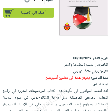
إختياراتنا
الكمية:
تعليمية
أسئلة
إختياراتنا
المواضيع
iKitab
يتكرر
أضف الى الطلبية
كتب
بلا
الأكثر
طرحها
أكاديمية
الصحة
حدود
مبيعاً
تحميل
والعناية
صندوق
أسئلة
وسائل
masmu3
الشخصية
القراءة
يتكرر
تعليمية
على
جديد
English
طرحها
صندوق
Android
books
الكل
تحميل
القراءة
تحميل
iKitab
أجهزة
جوائز
المطبخ
تاريخ النشر:
08/10/2025
masmu3
على
العناية
والسفرة
الناشر:
دار المسيرة للطباعة والنشر
على
Android
جديد
الشخصية
النوع:
ورقي غلاف كرتوني
Apple
تحميل
يتوفر عادة في غضون أسبوعين
مدة التأمين:
العناية
الكل
iKitab
نبذة الناشر:
وتصفيف
أواني
متجر
لقد اعتمد المؤلفون في تأليف هذا الكتاب الموضوعات المقررة في برامج
على
الشعر
الطهي
الهدايا
التعليم الجامعي المختلفة مثل درجة البكالوريوس في علوم التربية
Apple
العناية
أدوات
المختلفة، ودبلوم إعداد المعلمين، والدبلوم العالي في الإدارة التعليمية،
بالجسم
أقسام
الخبز