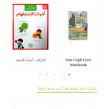
Van Cogh Eyes
أنا أركب - أدوات الاستف
 1
Notebook
5
4
3
2
1
الزبائن الذين عاينوا هذا البند عاينوا أيضاً: