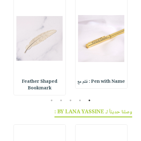
Pen with Name : قلم مع
Feather Shaped
 &
Bookmark
5
4
3
2
1
وصلنا حديثاً لـ BY LANA YASSINE :