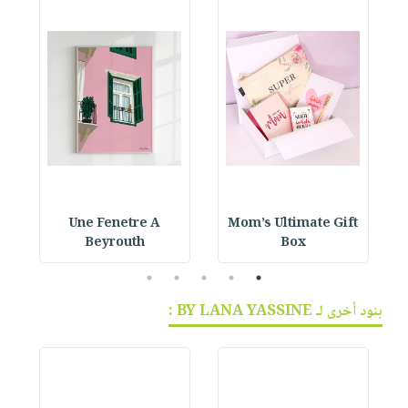
Une Fenetre A
Mom’s Ultimate Gift
Beyrouth
Box
5
4
3
2
1
بنود أخرى لـ BY LANA YASSINE :