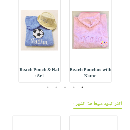
ning
Beach Ponch & Hat
Beach Ponchos with
E
Set :
Name
5
4
3
2
1
أكثر البنود مبيعاً هذا الشهر :