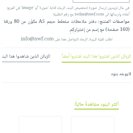
فيديوهات
صابون
عربة
في حال تريدون ارسال صورة لتخصيص البند، الرجاء كتابة 'صورة' أو 'image' في المربع
أسئلة
التسوق
أطفال
أعلاه وارسالها الى redas@nwf.com مع رقم الطلبيّة
يتكرر
مناسبات
مواصفات المنتج:
دفتر
ملاحظات
مخطط
حجم
A5
مكوّن
من
80
ورقة
طرحها
نشرة
(160
صفحة)
مع
إسم
من
إختياركم.
الإصدارات
خدمات
info@nwf.com
لطلب كميّة كبيرة، الرجاء التواصل معنا على
نيل
وفرات
الزبائن الذين اشتروا هذا البند اشتروا أيضاً
الزبائن الذين شاهدوا هذا البند
انشر
كتابك
لايوجد بنود
تواصل
معنا
أكثر البنود مشاهدةً حالياً: