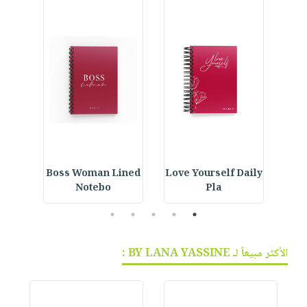
ur
Boss Woman Lined
Love Yourself Daily
Notebo
Pla
5
4
3
2
1
الأكثر مبيعاً لـ BY LANA YASSINE :