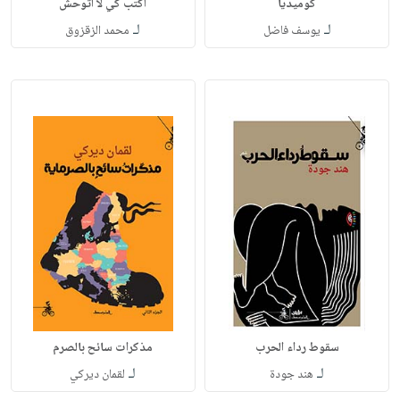
كوميديا
أكتب كي لا أتوحش
لـ
لـ
يوسف فاضل
محمد الزقزوق
سقوط رداء الحرب
مذكرات سائح بالصرم
لـ
لـ
هند جودة
لقمان ديركي