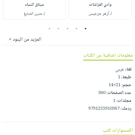
صابون
فيديوهات
وادي الفراشات
ميثاق النساء
عربة
أطفال
لـ أزهر جرجيس
لـ حنين الصايغ
أسئلة
التسوق
مناسبات
يتكرر
5
4
3
2
1
طرحها
نشرة
الإصدارات
المزيد من البنود »
خدمات
نيل
معلومات إضافية عن الكتاب
وفرات
انشر
لغة:
عربي
كتابك
طبعة:
1
تواصل
حجم:
21×14
معنا
عدد الصفحات:
360
مجلدات:
1
ردمك:
9791255910367
اكسسوارات كتب