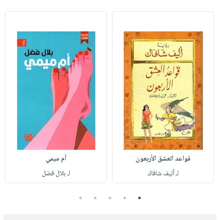
قواعد العشق الأربعون
أم ميمي
لـ أليف شافاك
لـ بلال فضل
5
4
3
2
1