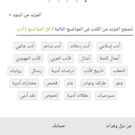
5
4
3
2
1
المزيد من البنود »
تصفح المزيد من الكتب في المواضيع التالية /
كل المواضيع
/
أدب
أدب إسلامي
أدب رحلات
أدب ساخر
أدب عالمي
أعمال كاملة
أمثال
الأدب العربي
الأدب المهجري
الخطب
تاريخ الأدب
دراسات أدبية
رسائل
روايات
شعر
طرائف ونوادر
عام
قصص
مختارات أدبية
مسرحيات
مقالات أدبية
نصوص
نقد أدبي
عن نيل وفرات
حسابك