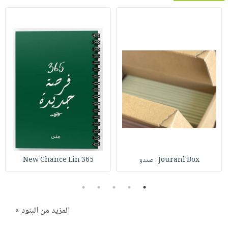
Jouranl Box : صندو
365 New Chance Lin
5
4
3
2
1
المزيد من البنود »