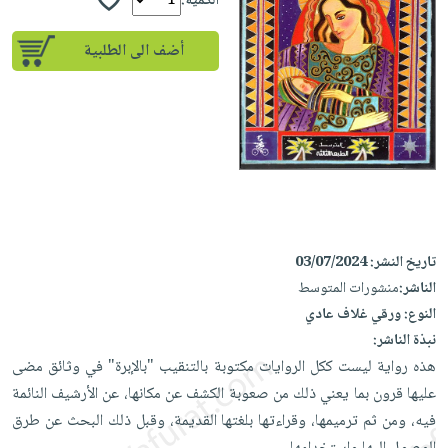
إختياراتنا
الكمية:
تعليمية
أسئلة
إختياراتنا
المواضيع
iKitab
يتكرر
أضف الى الطلبية
كتب
بلا
الأكثر
طرحها
أكاديمية
الصحة
حدود
مبيعاً
تحميل
والعناية
صندوق
أسئلة
إختياراتنا
masmu3
الشخصية
القراءة
يتكرر
وسائل
على
جديد
English
طرحها
تعليمية
Android
books
الكل
تحميل
صندوق
تحميل
iKitab
أجهزة
القراءة
المطبخ
masmu3
على
العناية
والسفرة
تاريخ النشر:
03/07/2024
على
جوائز
Android
جديد
الشخصية
الناشر:
منشورات المتوسط
Apple
تحميل
النوع:
ورقي غلاف عادي
العناية
الكل
iKitab
نبذة الناشر:
وتصفيف
أواني
متجر
هذه رواية ليست ككل الروايات مكتوبة بالتنقيب "بالإبرة" في وثائق مضى
على
الشعر
الطهي
الهدايا
عليها قرون بما يعني ذلك من صعوبة الكشف عن مكانها، عن الأرشيف النائمة
Apple
العناية
أدوات
فيه، ومن ثم ترميمها، وقراءتها بلغتها القديمة، وقبل ذلك البحث عن طرق
بالجسم
أقسام
الخبز