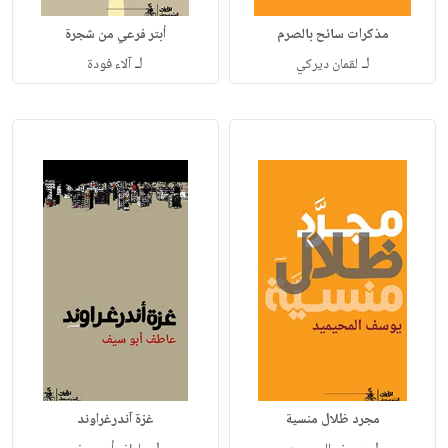
مذكرات سائح بالصرم
أبتر فرعي من شجرة
لـ
لـ
لقمان ديركي
آلاء فودة
مجرد ظلال منسية
غزة آندرغراوند