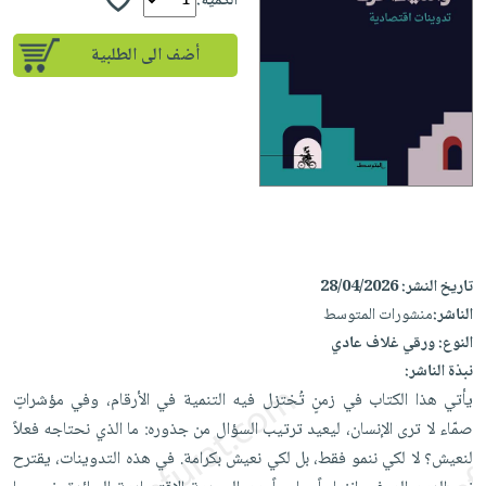
إختياراتنا
الكمية:
تعليمية
أسئلة
إختياراتنا
المواضيع
iKitab
يتكرر
أضف الى الطلبية
كتب
بلا
الأكثر
طرحها
أكاديمية
الصحة
حدود
مبيعاً
تحميل
والعناية
صندوق
أسئلة
إختياراتنا
masmu3
الشخصية
القراءة
يتكرر
وسائل
على
جديد
English
طرحها
تعليمية
Android
books
الكل
تحميل
صندوق
تحميل
iKitab
أجهزة
القراءة
المطبخ
masmu3
على
العناية
والسفرة
على
جوائز
تاريخ النشر:
28/04/2026
Android
جديد
الشخصية
Apple
الناشر:
منشورات المتوسط
تحميل
العناية
النوع:
ورقي غلاف عادي
الكل
iKitab
وتصفيف
نبذة الناشر:
أواني
متجر
على
يأتي هذا الكتاب في زمنٍ تُختزل فيه التنمية في الأرقام، وفي مؤشراتٍ
الشعر
الطهي
الهدايا
Apple
صمّاء لا ترى الإنسان، ليعيد ترتيب السؤال من جذوره: ما الذي نحتاجه فعلاً
العناية
أدوات
لنعيش؟ لا لكي ننمو فقط، بل لكي نعيش بكرامة. في هذه التدوينات، يقترح
بالجسم
أقسام
الخبز