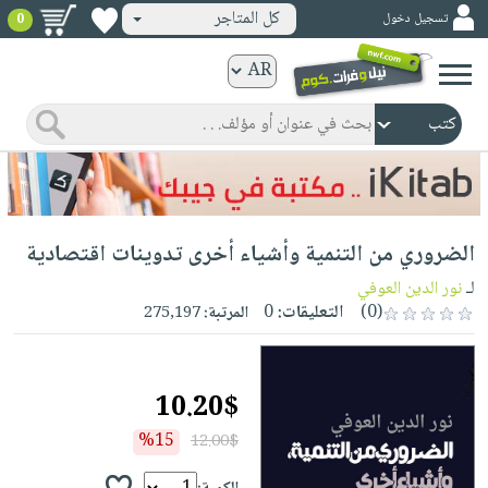
كل المتاجر
تسجيل دخول
0
كتب
ورقية
المواضيع
صدر
كتب
حديثاً
الكترونية
الأكثر
الصفحة
الضروري من التنمية وأشياء أخرى تدوينات اقتصادية
مبيعاً
الرئيسية
كتب
جوائز
لـ
نور الدين العوفي
صدر
صوتية
(0)
التعليقات:
0
المرتبة:
275,197
شحن
حديثاً
الصفحة
مخفض
الأكثر
الرئيسية
عروض
أطفال
مبيعاً
10.20$
masmu3
خاصة
وناشئة
كتب
بلا
%15
12.00$
صفحات
مجانية
الصفحة
وسائل
حدود
مشوقة
الرئيسية