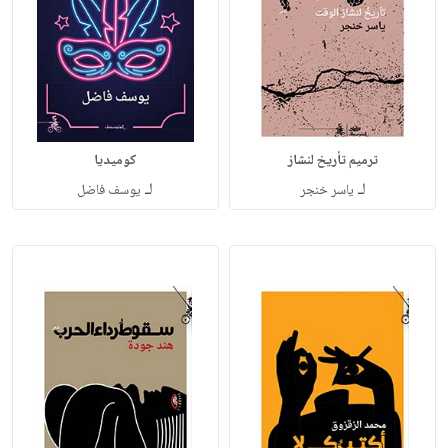
ترميم تأريخ لنشاز
كوميديا
لـ
لـ
ياسر خنجر
يوسف فاضل