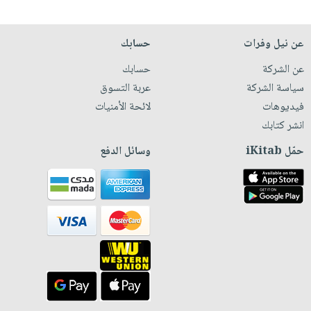
عن نيل وفرات
حسابك
عن الشركة
حسابك
سياسة الشركة
عربة التسوق
فيديوهات
لائحة الأمنيات
انشر كتابك
حمّل iKitab
وسائل الدفع