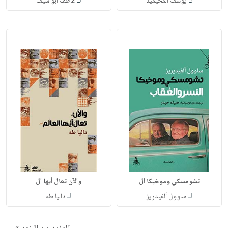
لـ
لـ
يوسف المحيميد
عاطف أبو سيف
تشومسكي وموخيكا ال
والآن تعال أيها ال
لـ
لـ
ساوول ألفيدريز
داليا طه