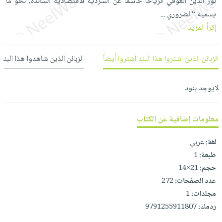
نور الدين العوفي انزياحاً حاسماً عن السردية الاقتصادية السائدة، نحو ما
العناية
الأكثر
شحن
أدوات
يسميه “الضروري
...
بالأسنان
مبيعاً
مجاني
المائدة
إقرأ المزيد
الحمية
العودة
بنود
الأوعية
والتغذية
للمدارس
مختارة
والتخزين
اشتراكات
الزبائن الذين اشتروا هذا البند اشتروا أيضاً
الزبائن الذين شاهدوا هذا البند
اكسسوارات
أدوات
كتب
كل
بحث
المطبخ
لايوجد بنود
الاشتراكات
اكسسوارات
متقدم
منزلية
صندوق
القراءة
معلومات إضافية عن الكتاب
اكسسوارات
iKitab
ملابس
نيل
لغة:
عربي
بلا
مطرزات
وفرات
طبعة:
1
حدود
حقائب
حجم:
21×14
عن
حسابك
عدد الصفحات:
272
حلي
الشركة
مجلدات:
1
عناية
لائحة
سياسة
ردمك:
9791255911807
بالذات
الأمنيات
الشركة