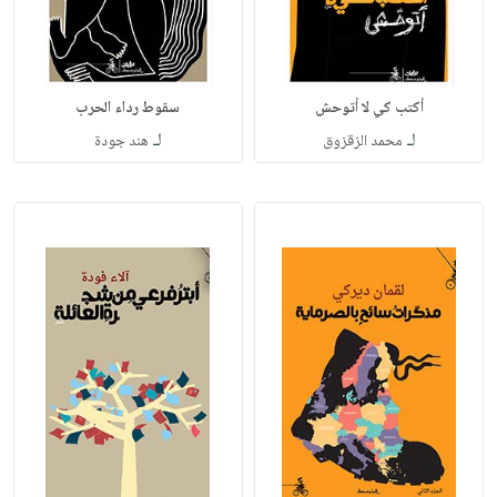
أكتب كي لا أتوحش
سقوط رداء الحرب
لـ
لـ
محمد الزقزوق
هند جودة