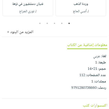
صابون
فيديوهات
وردة الذهب
فتيان دمشقيون في نزهة
عربة
أطفال
أسئلة
لـ أنسي الحاج
لـ نوري الجراح
التسوق
مناسبات
يتكرر
5
4
3
2
1
طرحها
نشرة
الإصدارات
المزيد من البنود »
خدمات
نيل
معلومات إضافية عن الكتاب
وفرات
انشر
لغة:
عربي
كتابك
طبعة:
1
تواصل
حجم:
21×14
معنا
عدد الصفحات:
112
مجلدات:
1
ردمك:
9791280738660
اكسسوارات كتب