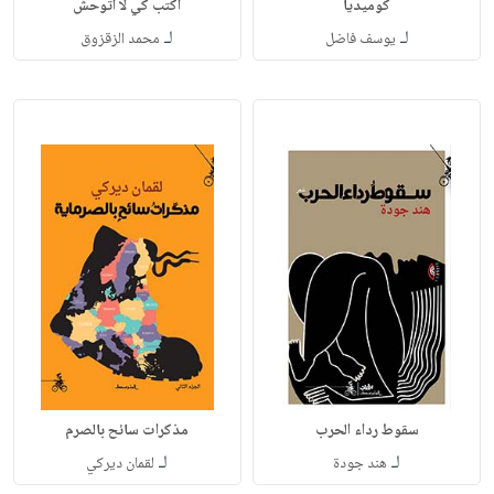
كوميديا
أكتب كي لا أتوحش
لـ
لـ
يوسف فاضل
محمد الزقزوق
سقوط رداء الحرب
مذكرات سائح بالصرم
لـ
لـ
هند جودة
لقمان ديركي