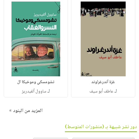
غزة آندرغراوند
تشومسكي وموخيكا ال
لـ
لـ
عاطف أبو سيف
ساوول ألفيدريز
المزيد من البنود »
دور نشر شبيهة بـ (منشورات المتوسط)