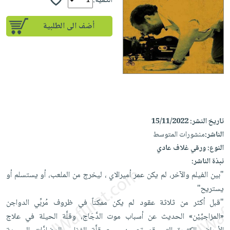
إختياراتنا
الكمية:
تعليمية
أسئلة
إختياراتنا
المواضيع
iKitab
يتكرر
أضف الى الطلبية
كتب
بلا
الأكثر
طرحها
أكاديمية
الصحة
حدود
مبيعاً
تحميل
والعناية
صندوق
أسئلة
إختياراتنا
masmu3
الشخصية
القراءة
يتكرر
وسائل
على
جديد
English
طرحها
تعليمية
Android
books
الكل
تحميل
صندوق
تحميل
iKitab
أجهزة
القراءة
المطبخ
masmu3
تاريخ النشر:
15/11/2022
على
العناية
والسفرة
الناشر:
منشورات المتوسط
على
جوائز
Android
جديد
الشخصية
النوع:
ورقي غلاف عادي
Apple
تحميل
نبذة الناشر:
العناية
الكل
iKitab
"بين الفيلم والآخر، لم يكن عمر أميرالاي ، ليخرج من الملعب، أو يستسلم أو
وتصفيف
أواني
متجر
على
يستريح"
الشعر
الطهي
الهدايا
Apple
"قبل أكثر من ثلاثة عقود لم يكن ممكناً في ظروف مُربِّي الدواجن
العناية
أدوات
«المزاجيِّيْن» الحديث عن أسباب موت الدَّجَاج، وقلَّة الحيلة في علاج
بالجسم
أقسام
الخبز