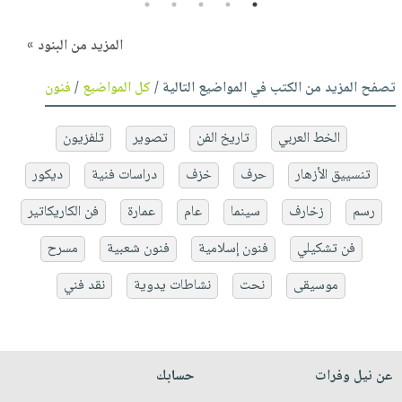
5
4
3
2
1
المزيد من البنود »
تصفح المزيد من الكتب في المواضيع التالية /
كل المواضيع
/
فنون
الخط العربي
تاريخ الفن
تصوير
تلفزيون
تنسييق الأزهار
حرف
خزف
دراسات فنية
ديكور
رسم
زخارف
سينما
عام
عمارة
فن الكاريكاتير
فن تشكيلي
فنون إسلامية
فنون شعبية
مسرح
موسيقى
نحت
نشاطات يدوية
نقد فني
عن نيل وفرات
حسابك