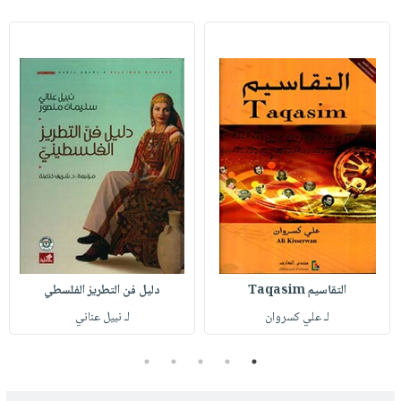
التقاسيم Taqasim
دليل فن التطريز الفلسطي
لـ علي كسروان
لـ نبيل عناني
5
4
3
2
1