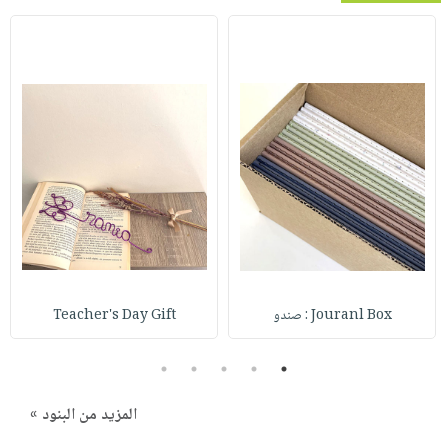
Jouranl Box : صندو
Teacher's Day Gift
5
4
3
2
1
المزيد من البنود »