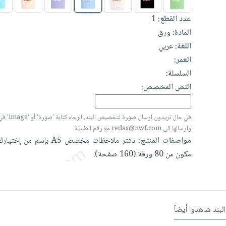
عدد القطع:
1
المادة:
ورق
اللغة:
عربي
العمر:
السلسلة:
النص المخصص:
في حال تريدون ارسال
وارسالها الى redas@nwf.com مع رقم الطلبيّة
مواصفات المنتج:
دفتر
ملاحظات
مخصص
A5
بإسم
من
إختيار
مكون
من
80
ورقة
(160
صفحة).
البند شاهدوا أيضاً