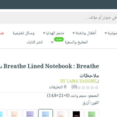
وتية
أطفال وناشئة
متجر الهدايا
وسائل تعليمية
شح
جديد
المطبخ والسفرة
انشر كتابك
ok : Breathe
ملاحظات
لـ
BY LANA YASSINE
(0)
0 التعليقات
الحجم:
حجم واحد (0×21×14.8)
اللون:
أزرق