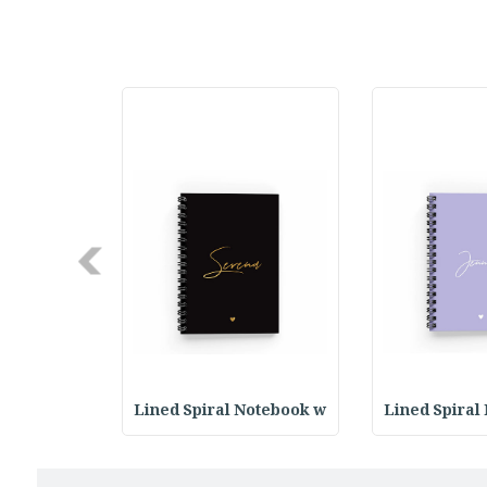
Next
Notebook w
Lined Spiral Notebook w
Lined Spiral