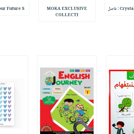
C : فاصل
MOKA EXCLUSIVE
our Future S
COLLECTI