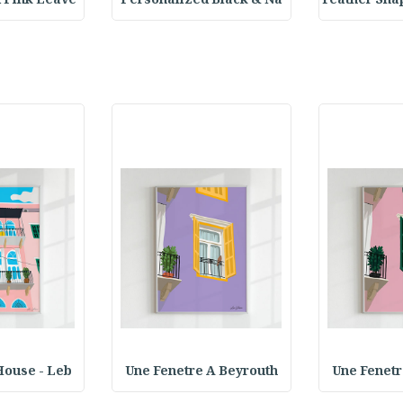
 Pink Leave
Personalized Black & Na
Feather Sh
House - Leb
Une Fenetre A Beyrouth
Une Fenetr