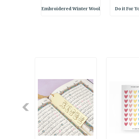
elf Daily Pla
Embroidered Winter Wool
Do it For Y
Next