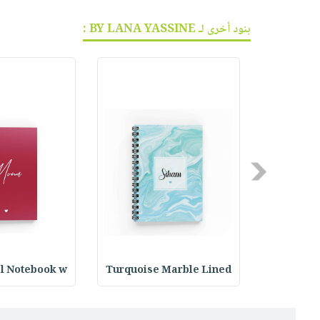
بنود أخرى لـ BY LANA YASSINE :
Previous
al Notebook w
Turquoise Marble Lined
Lined Spi