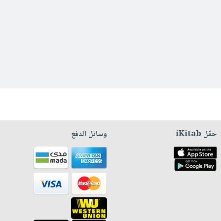
حمّل iKitab
وسائل الدفع