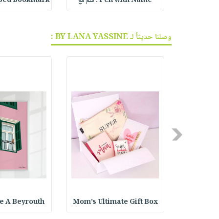
Personali
Pen with Name : قلم مع
aped Bookmark
وصلنا حديثاً لـ BY LANA YASSINE :
Previous
e A Beyrouth
Mom’s Ultimate Gift Box
Black 