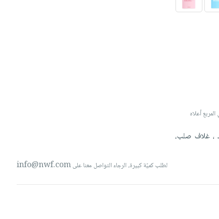
 صورة لتخصيص البند، الرجاء كتابة 'صورة' أو 'image' في المربع أعلاه
ك
،
غلاف
صلب،
info@nwf.com
لطلب كميّة كبيرة، الرجاء التواصل معنا على