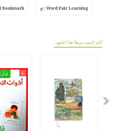
فيديوهات
صابون
عربة
Dear Diary L
Word Pair Learning : تع
rystal Bookmark
أسئلة
التسوق
أطفال
يتكرر
مناسبات
طرحها
نشرة
الإصدارات
خدمات
نيل
أكثر البنود مبيعاً هذا الشهر :
وفرات
انشر
كتابك
تواصل
معنا
Previous