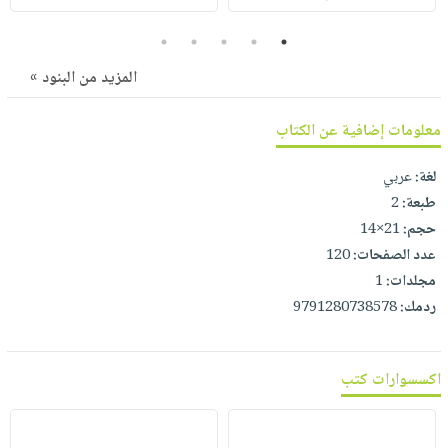
صابون
فيديوهات
عربة
أطفال
5
4
3
2
1
أسئلة
التسوق
مناسبات
يتكرر
المزيد من البنود »
طرحها
نشرة
معلومات إضافية عن الكتاب
الإصدارات
خدمات
نيل
لغة:
عربي
وفرات
طبعة:
2
انشر
حجم:
21×14
كتابك
عدد الصفحات:
120
تواصل
مجلدات:
1
معنا
ردمك:
9791280738578
اكسسوارات كتب