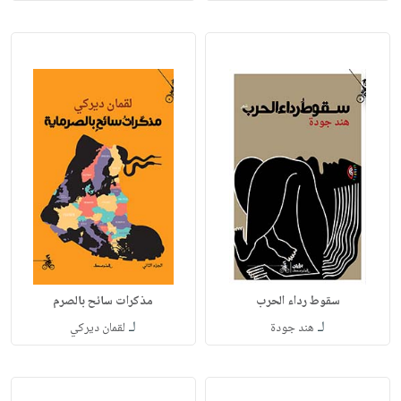
سقوط رداء الحرب
مذكرات سائح بالصرم
لـ
لـ
هند جودة
لقمان ديركي