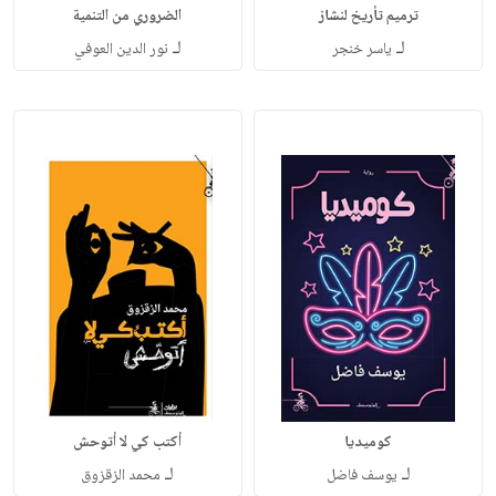
ترميم تأريخ لنشاز
الضروري من التنمية
لـ
لـ
ياسر خنجر
نور الدين العوفي
كوميديا
أكتب كي لا أتوحش
لـ
لـ
يوسف فاضل
محمد الزقزوق