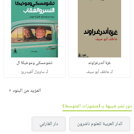
غزة آندرغراوند
تشومسكي وموخيكا ال
لـ
لـ
عاطف أبو سيف
ساوول ألفيدريز
المزيد من البنود »
دور نشر شبيهة بـ (منشورات المتوسط)
الدار العربية للعلوم ناشرون
دار الفارابي