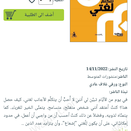
إختياراتنا
الكمية:
تعليمية
أسئلة
إختياراتنا
المواضيع
iKitab
يتكرر
أضف الى الطلبية
كتب
بلا
الأكثر
طرحها
أكاديمية
الصحة
حدود
مبيعاً
تحميل
والعناية
صندوق
أسئلة
وسائل
masmu3
الشخصية
القراءة
يتكرر
تعليمية
على
جديد
English
طرحها
صندوق
Android
books
الكل
تحميل
القراءة
تحميل
iKitab
أجهزة
جوائز
المطبخ
تاريخ النشر:
14/11/2022
masmu3
على
العناية
والسفرة
الناشر:
منشورات المتوسط
على
Android
جديد
الشخصية
النوع:
ورقي غلاف عادي
Apple
تحميل
نبذة الناشر:
العناية
الكل
في يوم من الأيَّام تبيَّن لي أنني لا أُحبٌّ أن يتكلَّم الأجانب لغتي، كيف حصل
iKitab
وتصفيف
أواني
متجر
هذا؟ كنتُ أعتقد أنني شخص متفتّح، متسامح، يتمنَّى الخير للغرباء، كما
على
الشعر
الطهي
الهدايا
يتمنَّاه لذويه، وفضلاً عن ذلك كنتُ أحسب أن من واجبي أن أعمل، في حدود
Apple
العناية
أدوات
إمكانيَّاتي، على أن يكون لِلَّغتي "إشعاع"، وأن يتزايد عدد الذين
...
بالجسم
أقسام
الخبز