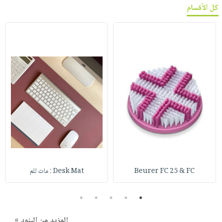
كل الأقسام
Beurer FC 25 & FC
Desk Mat : مات للم
5
4
3
2
1
المزيد من البنود »