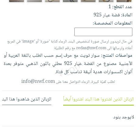
العناية
الأكثر
شحن
عدد القطع:
1
أدوات
بالأسنان
مبيعاً
مجاني
المادة:
فضة عيار 925
المائدة
الحمية
العودة
المعلومات المخصصة:
بنود
الأوعية
والتغذية
للمدارس
مختارة
والتخزين
اشتراكات
اكسسوارات
في حال تريدون ارسال صورة لتخصيص البند، الرجاء كتابة 'صورة' أو 'image' في المربع
أدوات
كتب
كل
أعلاه وارسالها الى redas@nwf.com مع رقم الطلبيّة
بحث
المطبخ
الاشتراكات
مواصفات المنتج:
سوار
تويت
مع
حرف
إسم
حسب
الطلب
باللغة
العربية
أو
اكسسوارات
متقدم
الأجنبية
مصنوع
من
الفضة
عيار
925
مطلي
باللون
الذهبي
متوفر
بعدة
منزلية
صندوق
ألوان
اكسسوارات
هدية
أنيقة
تناسب
كل
فتاة.
القراءة
اكسسوارات
نيل
info@nwf.com
iKitab
لطلب كميّة كبيرة، الرجاء التواصل معنا على
ملابس
وفرات
بلا
مطرزات
حدود
الزبائن الذين اشتروا هذا البند اشتروا أيضاً
الزبائن الذين شاهدوا هذا البند
عن
حقائب
حسابك
الشركة
حلي
لايوجد بنود
لائحة
سياسة
عناية
الأمنيات
الشركة
بالذات