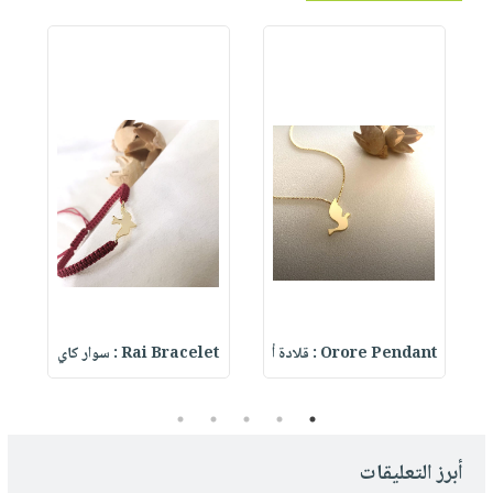
T
Orore Pendant : قلادة أ
Rai Bracelet : سوار كاي
t
5
4
3
2
1
أبرز التعليقات