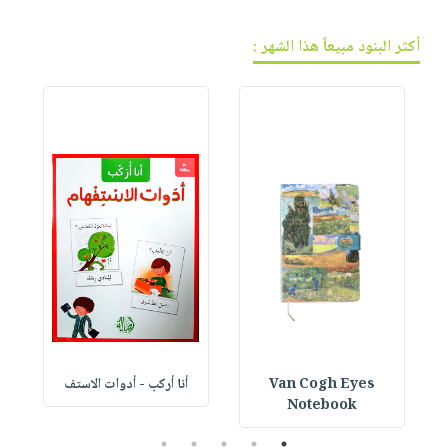
أكثر البنود مبيعاً هذا الشهر :
Van Cogh Eyes
أنا أركب - أدوات الاستف
 1
Notebook
5
4
3
2
1