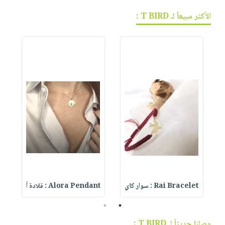
الأكثر مبيعاً لـ T BIRD :
Rai Bracelet : سوار كاي
Alora Pendant : قلادة أ
t
2
1
وصلنا حديثاً لـ T BIRD :