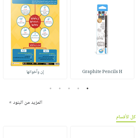
Graphite Pencils H
إن وأخواتها
5
4
3
2
1
المزيد من البنود »
كل الأقسام