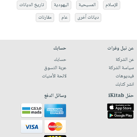
الإسلام
المسيحية
اليهودية
تاريخ الديانات
ديانات أخرى
عام
مقارنات
عن نيل وفرات
حسابك
عن الشركة
حسابك
سياسة الشركة
عربة التسوق
فيديوهات
لائحة الأمنيات
انشر كتابك
حمّل iKitab
وسائل الدفع