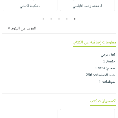
صابون
فيديوهات
لـ محمد راتب النابلسي
لـ سكينة الالباني
عربة
أطفال
أسئلة
التسوق
مناسبات
5
4
3
2
1
يتكرر
طرحها
نشرة
المزيد من البنود »
الإصدارات
خدمات
نيل
معلومات إضافية عن الكتاب
وفرات
لغة:
عربي
انشر
طبعة:
1
كتابك
حجم:
24×17
تواصل
عدد الصفحات:
256
معنا
مجلدات:
1
اكسسوارات كتب