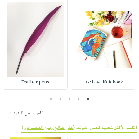
Love Notebook : دف
Feather pens
5
4
3
2
1
المزيد من البنود »
الكتب الأكثر شعبية لنفس المؤلف (
علي صالح رسن المحمداوي
)