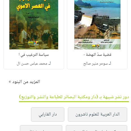
قضية سدّ النهضة -
سياسة الترغيب في ا
لـ
لـ
سومر منير صالح
محمد عباس حسن ال
المزيد من البنود »
دور نشر شبيهة بـ (دار ومكتبة البصائر للطباعة والنشر والتوزيع)
الدار العربية للعلوم ناشرون
دار الفارابي