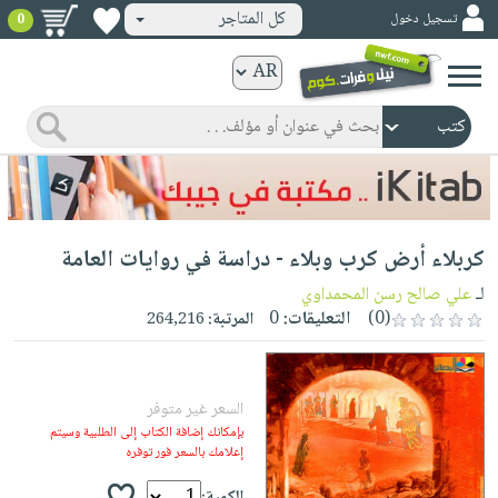
كل المتاجر
تسجيل دخول
0
كتب
ورقية
المواضيع
صدر
كتب
حديثاً
الكترونية
الأكثر
الصفحة
كربلاء أرض كرب وبلاء - دراسة في روايات العامة
مبيعاً
الرئيسية
كتب
جوائز
لـ
علي صالح رسن المحمداوي
صدر
صوتية
(0)
التعليقات:
0
المرتبة:
264,216
شحن
حديثاً
الصفحة
مخفض
الأكثر
الرئيسية
عروض
أطفال
مبيعاً
السعر غير متوفر
masmu3
خاصة
وناشئة
كتب
بإمكانك إضافة الكتاب إلى الطلبية وسيتم
بلا
صفحات
إعلامك بالسعر فور توفره
مجانية
الصفحة
وسائل
حدود
مشوقة
الرئيسية