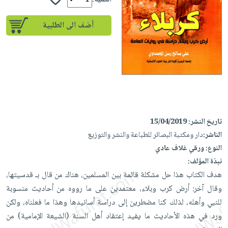
الكمية:
iKitab
تعليمية
أسئلة
Ai
بلا
المواضيع
يتكرر
إختيارات
أضف الى الطلبية
حدود
الأكثر
طرحها
كتب
الصحة
أسئلة
مبيعاً
تحميل
أكاديمية
والعناية
يتكرر
وسائل
masmu3
الشخصية
صندوق
طرحها
تعليمية
على
جديد
القراءة
تحميل
صندوق
Android
English
iKitab
الكل
القراءة
تحميل
books
على
أجهزة
جوائز
المطبخ
masmu3
تاريخ النشر:
15/04/2019
Android
العناية
والسفرة
على
الناشر:
دار ومكتبة البصائر للطباعة والنشر والتوزيع
تحميل
جديد
الشخصية
Apple
النوع:
ورقي غلاف عادي
iKitab
العناية
نبذة المؤلف:
الكل
على
وتصفيف
هدف الكتاب هذا حل مشكلة قائمة بين المسلمين، هناك من قال بـ قدسيتها،
أواني
متجر
Apple
الشعر
وقال آخر: أرض كرب وبلاء، معتمدين على ما رووه من أحاديث منسوبة
الطهي
الهدايا
للنبي وأهله، لذلك كنا مضطرين إلى دراسة أسانيدها وهذا ما فعلناه، ولكن
العناية
أدوات
ورد في هذه الأحاديث ما يفيد إعتقاد أهل السنة (الشيعة الإمامية) من
بالجسم
أقسام
الخبز