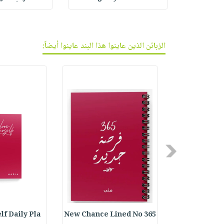
الزبائن الذين عاينوا هذا البند عاينوا أيضاً:
Previous
lf Daily Pla
365 New Chance Lined No
Customized B