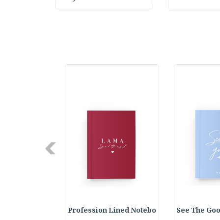
Next
y Spiral Line
Profession Lined Notebo
See The Goo