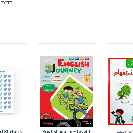
LECTI
Stickers : ملصقات
English journey level 1
وات الاستف