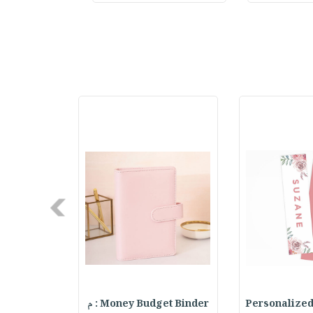
Next
Pink & Fuc
Money Budget Binder : م
Personalized