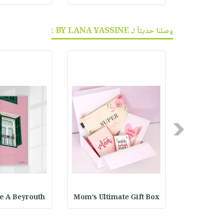
وصلنا حديثاً لـ BY LANA YASSINE :
Previous
e A Beyrouth
Mom’s Ultimate Gift Box
Black 