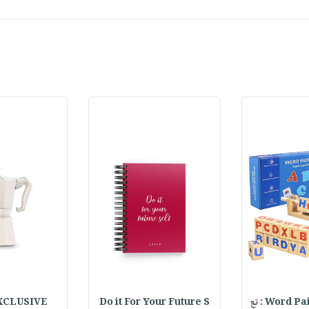
XCLUSIVE
Do it For Your Future S
Word Pair 