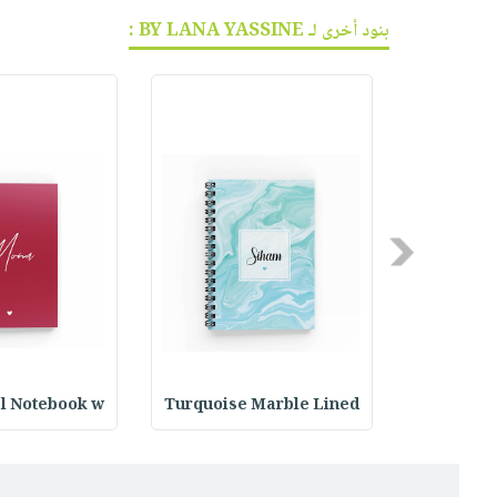
بنود أخرى لـ BY LANA YASSINE :
Previous
al Notebook w
Turquoise Marble Lined
Lined Spi