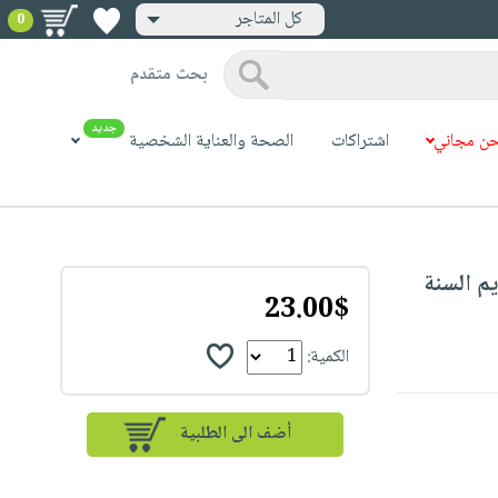
كل المتاجر
0
بحث متقدم
جديد
ن مجاني
اشتراكات
الصحة والعناية الشخصية
Year Desk Calendar with N
23.00$
الكمية: