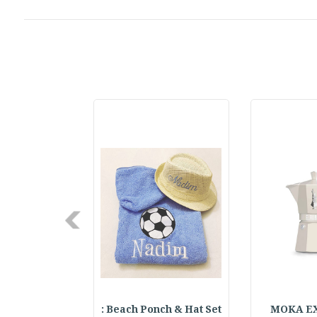
Next
ered Hat : قبعة
Beach Ponch & Hat Set :
MOKA E