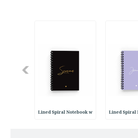
Next
Notebook w
Lined Spiral Notebook w
Lined Spiral