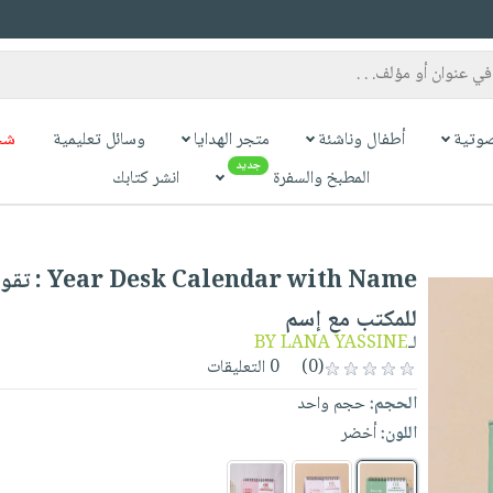
وتية
أطفال وناشئة
متجر الهدايا
وسائل تعليمية
شح
جديد
المطبخ والسفرة
انشر كتابك
ame : تقويم السنة
للمكتب مع إسم
BY LANA YASSINE
لـ
0 التعليقات
(0)
الحجم:
حجم واحد
اللون:
أخضر