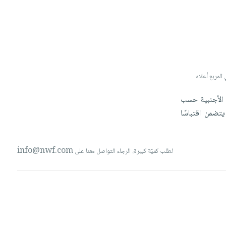
في حال تريدون ارسال صورة لتخصيص البند، الرجاء كتابة 'صورة' أو 'ima
الأجنبية
حسب
يتضمن
اقتباسًا
info@nwf.com
لطلب كميّة كبيرة، الرجاء التواصل معنا على