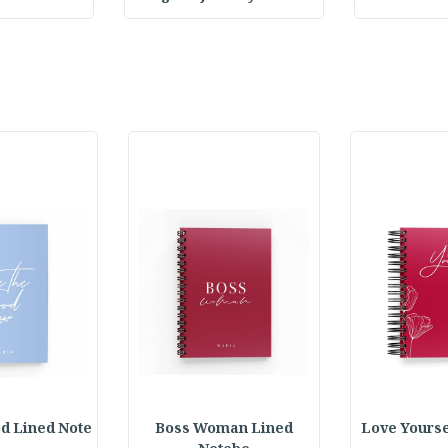
d Lined Note
Boss Woman Lined
Love Yourse