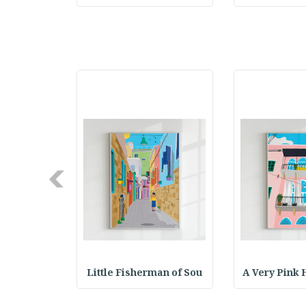
Next
n Tripoli
Little Fisherman of Sou
A Very Pink 