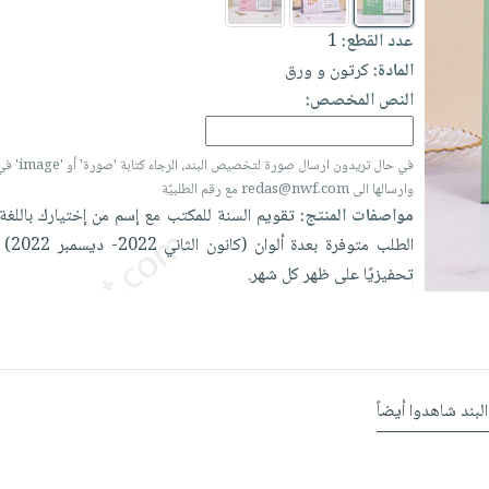
1
عدد القطع:
المادة:
كرتون و ورق
النص المخصص:
ge' في المربع أعلاه
وارسالها الى redas@nwf.com مع رقم الطلبيّة
مواصفات المنتج:
تقويم
السنة
للمكتب
مع
إسم
من
إختيارك
باللغة
2022)
ديسمبر
2022-
الثاني
(كانون
ألوان
بعدة
متوفرة
الطلب
تحفيزيًا
على
ظهر
كل
شهر.
البند شاهدوا أيضاً