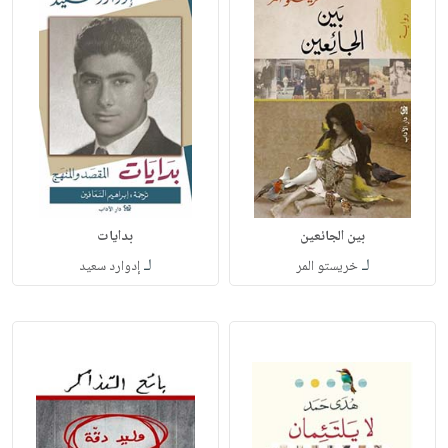
بين الجائعين
بدايات
لـ
لـ
خريستو المر
إدوارد سعيد