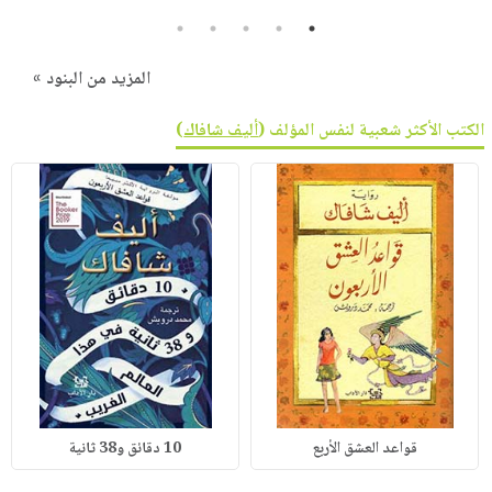
5
4
3
2
1
المزيد من البنود »
الكتب الأكثر شعبية لنفس المؤلف (
أليف شافاك
)
قواعد العشق الأربع
10 دقائق و38 ثانية