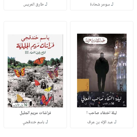
لـ
لـ
سومر شحادة
طارق العريس
ليلة اختفاء صاحب ا
فراشات مريم الجليل
لـ
لـ
عبد الإله بن عرف
باسم خندقجي