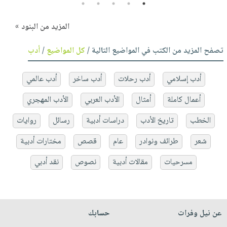
5
4
3
2
1
المزيد من البنود »
تصفح المزيد من الكتب في المواضيع التالية /
كل المواضيع
/
أدب
أدب إسلامي
أدب رحلات
أدب ساخر
أدب عالمي
أعمال كاملة
أمثال
الأدب العربي
الأدب المهجري
الخطب
تاريخ الأدب
دراسات أدبية
رسائل
روايات
شعر
طرائف ونوادر
عام
قصص
مختارات أدبية
مسرحيات
مقالات أدبية
نصوص
نقد أدبي
عن نيل وفرات
حسابك