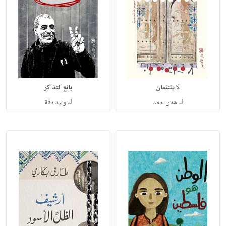
لا يلتئمان
بائع التذاكر
لـ
لـ
هدى حمد
وليد دقة