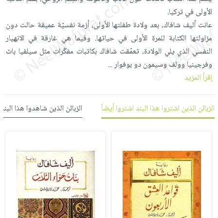
العناية
الأكثر
شحن
الأولى في تركيا.
أدوات
بالأسنان
مبيعاً
مجاني
عانت أليف شافاك، بعد ولادة طفلتها الأولى، أزمة نفسيّة عميقة حالت دون
المائدة
الحمية
العودة
مزاولتها الكتابة للمرة الأولى في حياتها. وفيما هي غارقة في الانهيار
بنود
الأوعية
والتغذية
للمدارس
النفسي الذي يلي الولادة، تعمّقت شافاك بكاتبات مفكّرات مثل سيلفيا باث
مختارة
والتخزين
اشتراكات
اكسسوارات
وفرجينيا وولف وسيمون دو بوفوار
...
أدوات
كتب
كل
إقرأ المزيد
بحث
المطبخ
الاشتراكات
اكسسوارات
متقدم
منزلية
صندوق
الزبائن الذين اشتروا هذا البند اشتروا أيضاً
الزبائن الذين شاهدوا هذا البند
القراءة
اكسسوارات
iKitab
ملابس
نيل
بلا
مطرزات
وفرات
حدود
حقائب
عن
حسابك
حلي
الشركة
عناية
لائحة
سياسة
بالذات
الأمنيات
الشركة