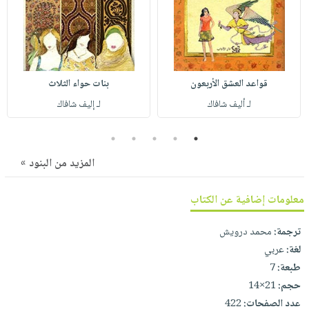
صابون
فيديوهات
عربة
أطفال
أسئلة
التسوق
مناسبات
يتكرر
طرحها
نشرة
قواعد العشق الأربعون
بنات حواء الثلاث
الإصدارات
خدمات
لـ أليف شافاك
لـ إليف شافاك
نيل
وفرات
5
4
3
2
1
انشر
المزيد من البنود »
كتابك
تواصل
معلومات إضافية عن الكتاب
معنا
ترجمة:
محمد درويش
لغة:
عربي
طبعة:
7
حجم:
21×14
عدد الصفحات:
422