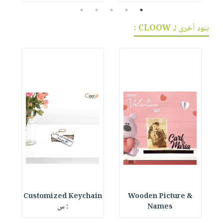
5
4
3
2
1
بنود أخرى لـ CLOOW :
in
Customized Keychain
Wooden Picture &
W
Names
: س