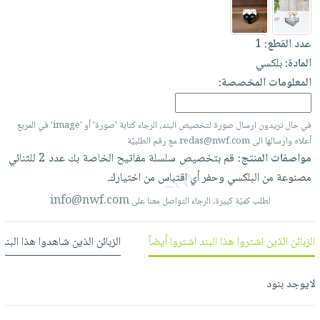
العناية
الأكثر
شحن
أدوات
بالأسنان
مبيعاً
مجاني
المائدة
عدد القطع:
1
الحمية
العودة
بنود
الأوعية
المادة:
بلكسي
والتغذية
للمدارس
مختارة
والتخزين
المعلومات المخصصة:
اشتراكات
اكسسوارات
أدوات
كتب
كل
بحث
المطبخ
في حال تريدون ارسال صورة لتخصيص البند، الرجاء كتابة 'صورة' أو 'image' في المربع
الاشتراكات
اكسسوارات
متقدم
أعلاه وارسالها الى redas@nwf.com مع رقم الطلبيّة
منزلية
صندوق
مواصفات المنتج:
قم
بتخصيص
سلسلة
مفاتيح
الخاصة
بك
عدد
2
للثنائي
القراءة
اكسسوارات
مصنوعة
من
البلكسي
وحفر
أي
اقتباس
من
اختيارك.
نيل
iKitab
ملابس
info@nwf.com
لطلب كميّة كبيرة، الرجاء التواصل معنا على
وفرات
بلا
مطرزات
حدود
عن
حقائب
الزبائن الذين اشتروا هذا البند اشتروا أيضاً
الزبائن الذين شاهدوا هذا البند
حسابك
الشركة
حلي
لائحة
سياسة
لايوجد بنود
عناية
الأمنيات
الشركة
بالذات