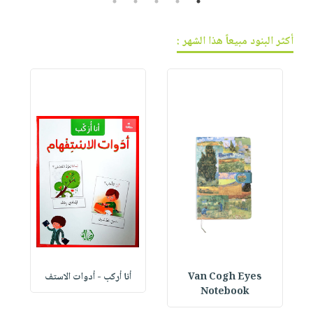
5
4
3
2
1
أكثر البنود مبيعاً هذا الشهر :
Van Cogh Eyes
أنا أركب - أدوات الاستف
 1
Notebook