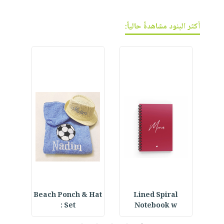
فيديوهات
صابون
عربة
أسئلة
التسوق
أطفال
أكثر البنود مشاهدةً حالياً:
يتكرر
مناسبات
طرحها
نشرة
الإصدارات
خدمات
نيل
وفرات
انشر
كتابك
تواصل
معنا
ning
Beach Ponch & Hat
Lined Spiral
Set :
Notebook w