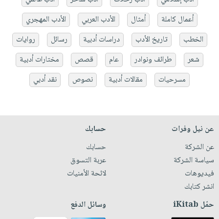
أعمال كاملة
أمثال
الأدب العربي
الأدب المهجري
الخطب
تاريخ الأدب
دراسات أدبية
رسائل
روايات
شعر
طرائف ونوادر
عام
قصص
مختارات أدبية
مسرحيات
مقالات أدبية
نصوص
نقد أدبي
عن نيل وفرات
حسابك
عن الشركة
حسابك
سياسة الشركة
عربة التسوق
فيديوهات
لائحة الأمنيات
انشر كتابك
حمّل iKitab
وسائل الدفع