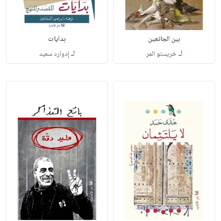
بين الجائعين
بدايات
لـ
لـ
خريستو المر
إدوارد سعيد