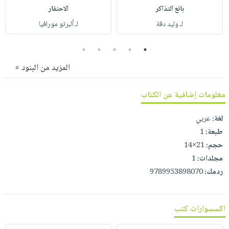
صابون
فيديوهات
بائع التذاكر
الاحتقار
عربة
أطفال
أسئلة
لـ وليد دقة
لـ ألبرتو مورافيا
التسوق
مناسبات
يتكرر
5
4
3
2
1
طرحها
نشرة
الإصدارات
خدمات
المزيد من البنود »
نيل
معلومات إضافية عن الكتاب
وفرات
انشر
لغة:
عربي
كتابك
طبعة:
1
تواصل
حجم:
21×14
معنا
مجلدات:
1
ردمك:
9789953898070
اكسسوارات كتب