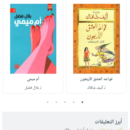
قواعد العشق الأربعون
أم ميمي
لـ أليف شافاك
لـ بلال فضل
5
4
3
2
1
أبرز التعليقات