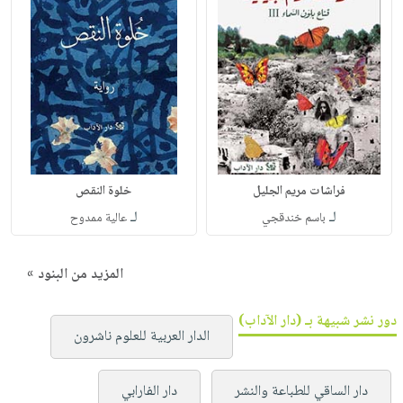
فراشات مريم الجليل
خلوة النقص
لـ
لـ
باسم خندقجي
عالية ممدوح
المزيد من البنود »
دور نشر شبيهة بـ (دار الآداب)
الدار العربية للعلوم ناشرون
دار الساقي للطباعة والنشر
دار الفارابي