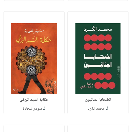
الضحايا المثاليون
حكاية السيد البرغي
لـ
لـ
محمد الكرد
سومر شحادة