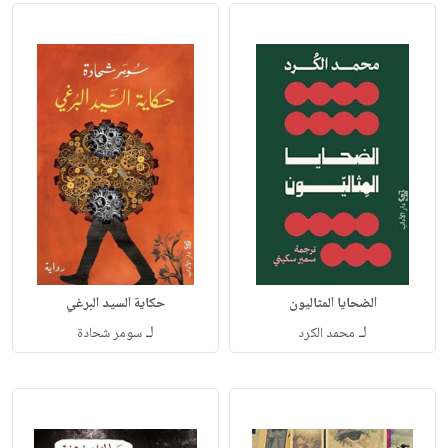
الضحايا المثاليون
حكاية السيد البرغي
لـ
لـ
محمد الكرد
سومر شحادة