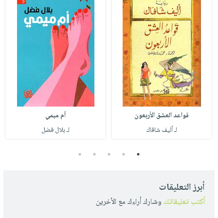
قواعد العشق الأربعون
أم ميمي
لـ أليف شافاك
لـ بلال فضل
5
4
3
2
1
أبرز التعليقات
أكتب تعليقاتك
وشارك أراءك مع الأخرين