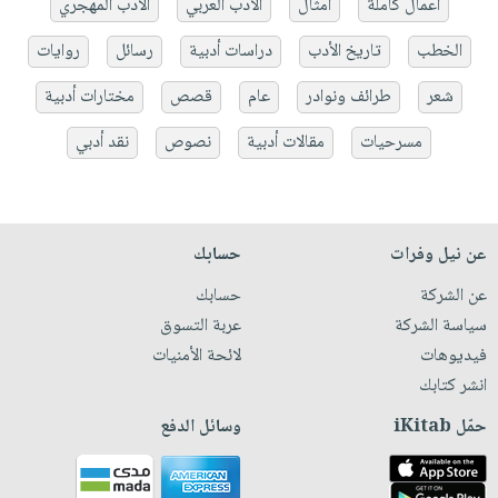
أعمال كاملة
أمثال
الأدب العربي
الأدب المهجري
الخطب
تاريخ الأدب
دراسات أدبية
رسائل
روايات
شعر
طرائف ونوادر
عام
قصص
مختارات أدبية
مسرحيات
مقالات أدبية
نصوص
نقد أدبي
عن نيل وفرات
حسابك
عن الشركة
حسابك
سياسة الشركة
عربة التسوق
فيديوهات
لائحة الأمنيات
انشر كتابك
حمّل iKitab
وسائل الدفع