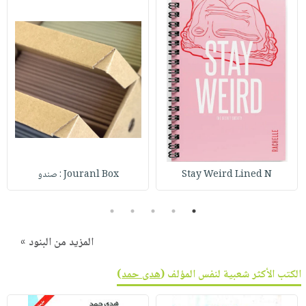
Stay Weird Lined N
Jouranl Box : صندو
5
4
3
2
1
المزيد من البنود »
الكتب الأكثر شعبية لنفس المؤلف (
هدى حمد
)