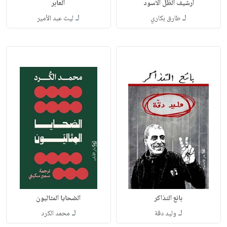
أرشيف الظل الأسود
العابر
لـ
لـ
طارق بكاري
ليث عبد الأمير
بائع التذاكر
الضحايا المثاليون
لـ
لـ
وليد دقة
محمد الكرد