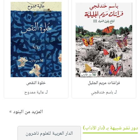
فراشات مريم الجليل
خلوة النقص
لـ
لـ
باسم خندقجي
عالية ممدوح
المزيد من البنود »
دور نشر شبيهة بـ (دار الآداب)
الدار العربية للعلوم ناشرون