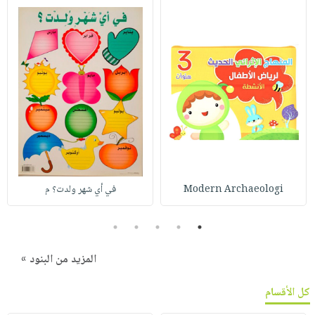
Modern Archaeologi
في أي شهر ولدت؟ م
5
4
3
2
1
المزيد من البنود »
كل الأقسام