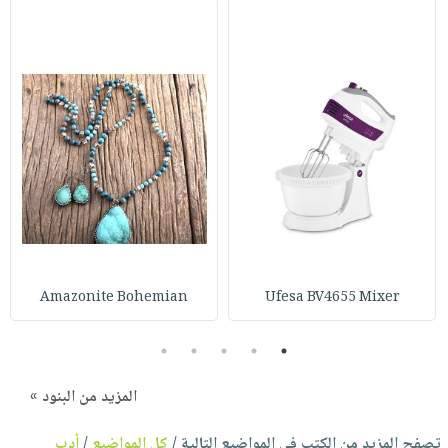
Amazonite Bohemian
Ufesa BV4655 Mixer
5
4
3
2
1
المزيد من البنود »
تصفح المزيد من الكتب في المواضيع التالية /
كل المواضيع
/
أدب