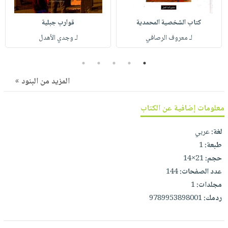
صابون
فيديوهات
عربة
أطفال
كتاب الشخصية المحمدية
قوارب جبلية
أسئلة
التسوق
مناسبات
يتكرر
لـ معروف الرصافي
لـ وجدي الأهدل
طرحها
نشرة
5
4
3
2
1
الإصدارات
خدمات
نيل
المزيد من البنود »
وفرات
معلومات إضافية عن الكتاب
انشر
كتابك
لغة:
عربي
تواصل
طبعة:
1
معنا
حجم:
21×14
عدد الصفحات:
144
مجلدات:
1
ردمك:
9789953898001