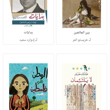
بين الجائعين
بدايات
لـ
لـ
خريستو المر
إدوارد سعيد