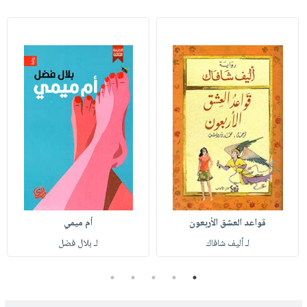
قواعد العشق الأربعون
أم ميمي
لـ أليف شافاك
لـ بلال فضل
5
4
3
2
1