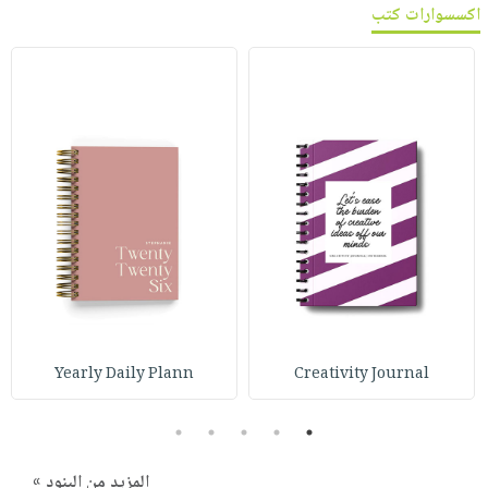
اكسسوارات كتب
Yearly Daily Plann
Creativity Journal
5
4
3
2
1
المزيد من البنود »