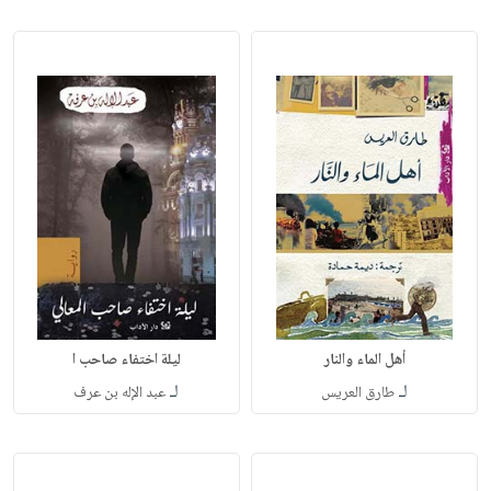
أهل الماء والنار
ليلة اختفاء صاحب ا
لـ
لـ
طارق العريس
عبد الإله بن عرف