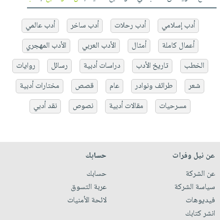
أدب إسلامي
أدب رحلات
أدب ساخر
أدب عالمي
أعمال كاملة
أمثال
الأدب العربي
الأدب المهجري
الخطب
تاريخ الأدب
دراسات أدبية
رسائل
روايات
شعر
طرائف ونوادر
عام
قصص
مختارات أدبية
مسرحيات
مقالات أدبية
نصوص
نقد أدبي
عن نيل وفرات
حسابك
عن الشركة
حسابك
سياسة الشركة
عربة التسوق
فيديوهات
لائحة الأمنيات
انشر كتابك