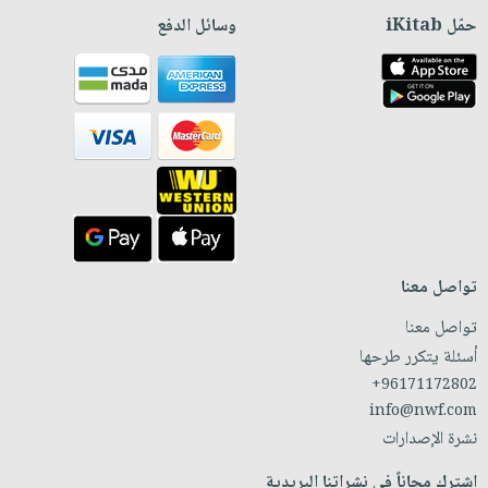
حمّل iKitab
وسائل الدفع
تواصل معنا
تواصل معنا
أسئلة يتكرر طرحها
+96171172802
info@nwf.com
نشرة الإصدارات
اشترك مجاناً في نشراتنا البريدية