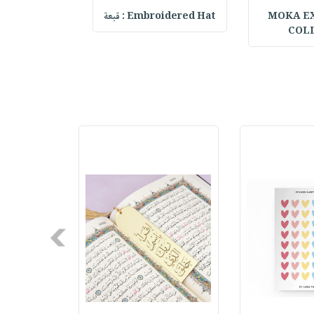
MOKA E
Embroidered Hat : قبعة
elf Daily Pla
COL
Next