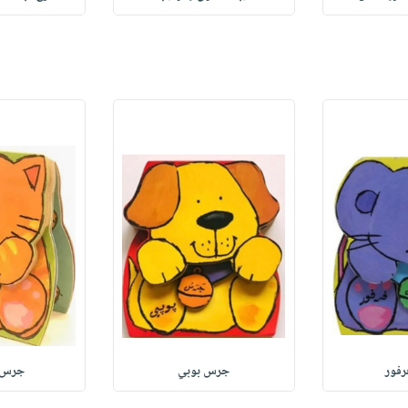
فور
جرس بوبي
جرس 