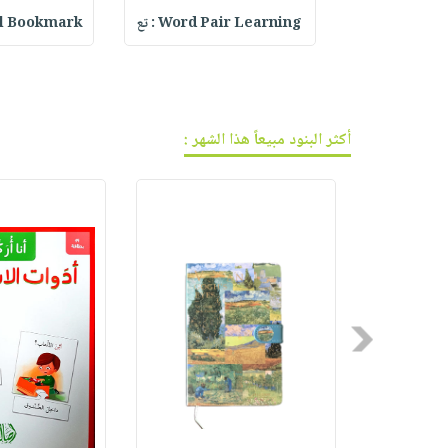
فيديوهات
صابون
عربة
Bialetti Mug
Word Pair Learning : تع
rystal Bookmark
أسئلة
التسوق
أطفال
يتكرر
مناسبات
طرحها
نشرة
الإصدارات
خدمات
أكثر البنود مبيعاً هذا الشهر :
نيل
وفرات
انشر
كتابك
تواصل
معنا
Previous