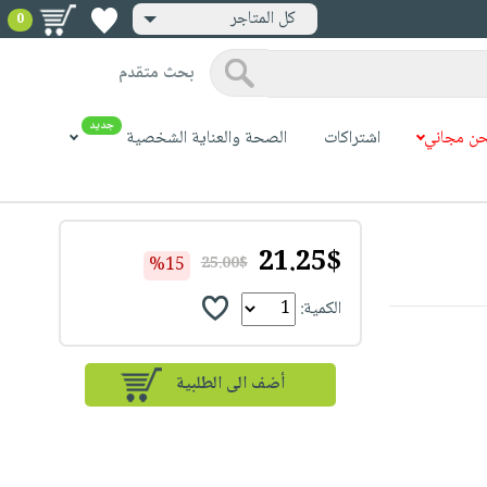
كل المتاجر
0
بحث متقدم
جديد
ن مجاني
اشتراكات
الصحة والعناية الشخصية
21.25$
%15
25.00$
الكمية: