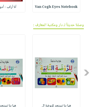
ف الجر
Van Cogh Eyes Notebook
أنا أركب - أد
وصلنا حديثاً لـ دار ومكتبة المعارف :
Previous
Rac
هيا بنا نستعد للروضة ال
هيا بنا نستعد