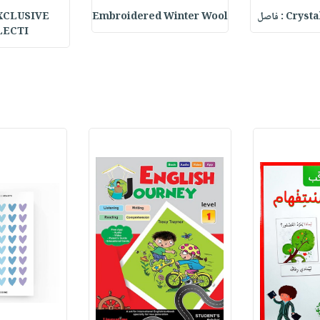
C : فاصل
Embroidered Winter Wool
XCLUSIVE
LECTI