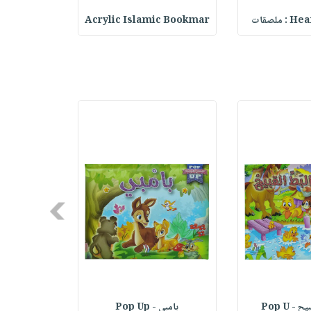
ملصقات
Acrylic Islamic Bookmar
حقيبة مسر
Next
- Pop U
بامبي - Pop Up
القط ذو الحذ