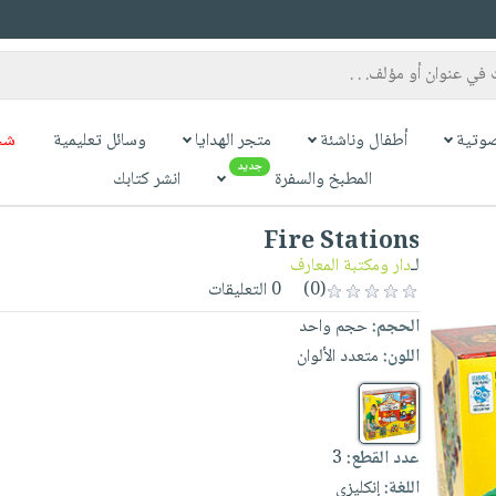
وتية
أطفال وناشئة
متجر الهدايا
وسائل تعليمية
شح
جديد
المطبخ والسفرة
انشر كتابك
Fire Stations
لـ
دار ومكتبة المعارف
(0)
0 التعليقات
الحجم:
حجم واحد
اللون:
متعدد الألوان
عدد القطع:
3
اللغة:
إنكليزي