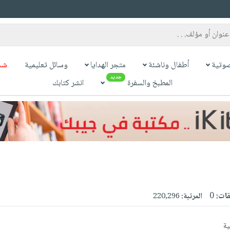
وتية
أطفال وناشئة
متجر الهدايا
وسائل تعليمية
شح
جديد
المطبخ والسفرة
انشر كتابك
قات:
0
المرتبة:
220,296
ية