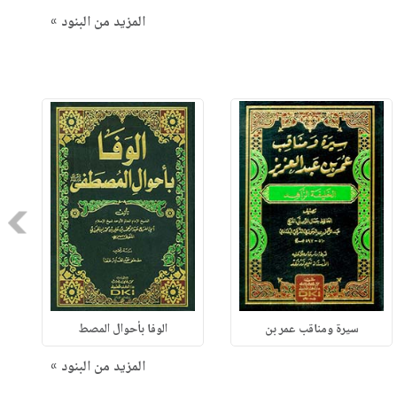
المزيد من البنود »
Next
سيرة ومناقب عمر بن
الوفا بأحوال المصط
المزيد من البنود »