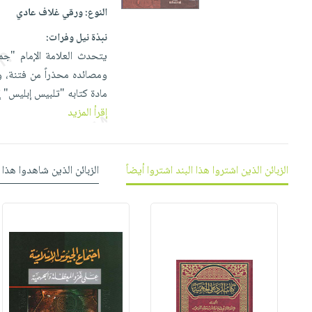
إختياراتنا
تعليمية
أسئلة
النوع:
ورقي غلاف عادي
إختياراتنا
المواضيع
iKitab
يتكرر
كتب
نبذة نيل وفرات:
بلا
الأكثر
طرحها
أكاديمية
الصحة
يتحدث العلامة الإمام "جم
حدود
مبيعاً
تحميل
والعناية
ومصائده محذراً من فتنة، 
صندوق
أسئلة
وسائل
masmu3
الشخصية
مادة كتابه "تلبيس إبليس" 
القراءة
يتكرر
تعليمية
على
جديد
إقرأ المزيد
English
طرحها
صندوق
Android
books
الكل
تحميل
القراءة
تحميل
iKitab
أجهزة
جوائز
المطبخ
masmu3
الزبائن الذين اشتروا هذا البند اشتروا أيضاً
الزبائن الذين شاهدوا هذا 
على
العناية
والسفرة
على
Android
جديد
الشخصية
Apple
تحميل
العناية
الكل
iKitab
وتصفيف
أواني
متجر
على
الشعر
الطهي
الهدايا
Apple
العناية
أدوات
بالجسم
أقسام
الخبز