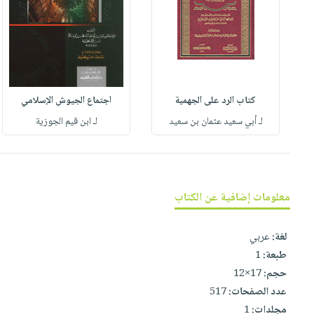
العناية
الأكثر
شحن
أدوات
بالأسنان
مبيعاً
مجاني
المائدة
الحمية
العودة
بنود
الأوعية
والتغذية
للمدارس
مختارة
والتخزين
اشتراكات
اكسسوارات
أدوات
كتاب الرد على الجهمية
اجتماع الجيوش الإسلامي
كتب
كل
بحث
المطبخ
لـ أبي سعيد عثمان بن سعيد
لـ ابن قيم الجوزية
الاشتراكات
اكسسوارات
متقدم
منزلية
صندوق
القراءة
اكسسوارات
iKitab
ملابس
معلومات إضافية عن الكتاب
نيل
بلا
مطرزات
وفرات
حدود
حقائب
لغة:
عربي
عن
حسابك
طبعة:
1
حلي
الشركة
حجم:
17×12
عناية
لائحة
سياسة
عدد الصفحات:
517
بالذات
الأمنيات
الشركة
مجلدات:
1