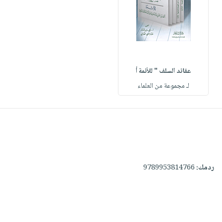
عقائد السلف " للأئمة أ
لـ مجموعة من العلماء
ردمك:
9789953814766