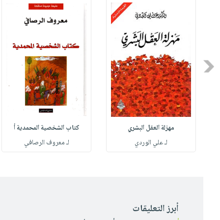
Previous
مهزلة العقل البشري
كتاب الشخصية المحمدية أ
له
لـ علي الوردي
لـ معروف الرصافي
أبرز التعليقات