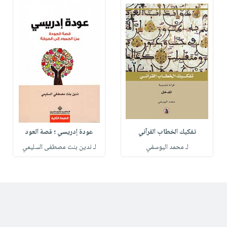
تفكيك الخطاب القرآني
عودة إدريسي ؛ قصة العود
لـ محمد اليوسفي
لـ ندين بنت مصطفى السليمي