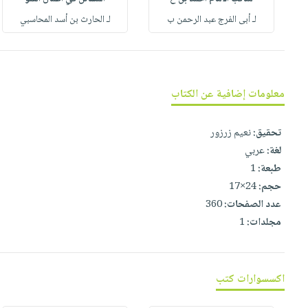
صابون
فيديوهات
لـ أبى الفرج عبد الرحمن ب
لـ الحارث بن أسد المحاسبي
عربة
أطفال
أسئلة
التسوق
مناسبات
يتكرر
طرحها
نشرة
الإصدارات
خدمات
معلومات إضافية عن الكتاب
نيل
وفرات
تحقيق:
نعيم زرزور
انشر
لغة:
عربي
كتابك
طبعة:
1
حجم:
24×17
تواصل
عدد الصفحات:
360
معنا
مجلدات:
1
اكسسوارات كتب