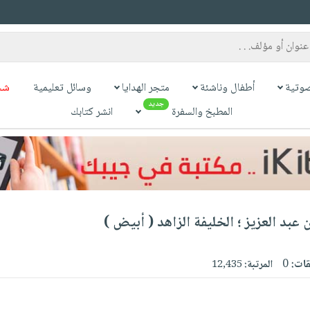
وتية
أطفال وناشئة
متجر الهدايا
وسائل تعليمية
شح
جديد
المطبخ والسفرة
انشر كتابك
عبد العزيز ؛ الخليفة الزاهد ( أبيض )
قات:
0
المرتبة:
12,435