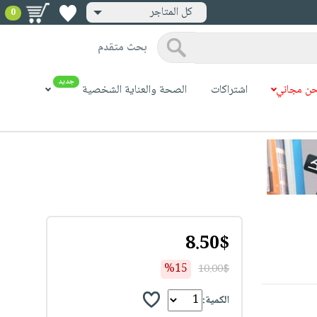
كل المتاجر
0
بحث متقدم
جديد
ن مجاني
اشتراكات
الصحة والعناية الشخصية
8.50$
%15
10.00$
الكمية: