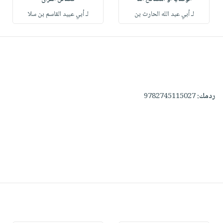
لـ أبي عبد الله الحارث بن
لـ أبي عبيد القاسم بن سلا
ردمك:
9782745115027