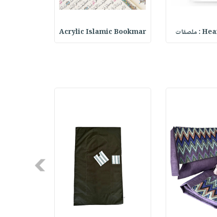
ملصقات
Acrylic Islamic Bookmar
حقيبة مسر
Next