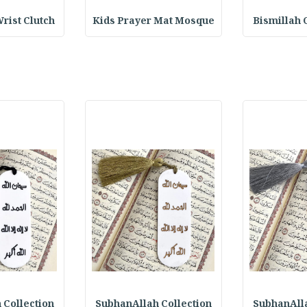
rist Clutch
Kids Prayer Mat Mosque
Bismillah 
 Collection
SubhanAllah Collection
SubhanAlla