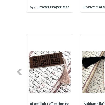
Prayer Mat W
Travel Prayer Mat : سجا
k for Girls
Next
ection Bo
Bismillah Collection Bo
SubhanAllah