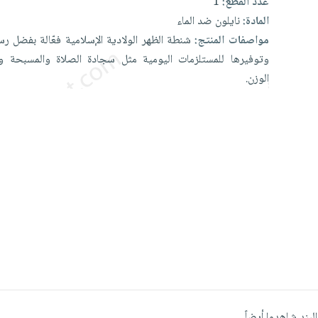
عدد القطع:
1
المادة:
نايلون ضد الماء
مواصفات المنتج:
شنطة
الظهر
الولادية
الإسلامية
فعّالة
بفضل
رس
وتوفيرها
للمستلزمات
اليومية
مثل
سجادة
الصلاة
والمسبحة
و
الوزن.
البند شاهدوا أيضاً