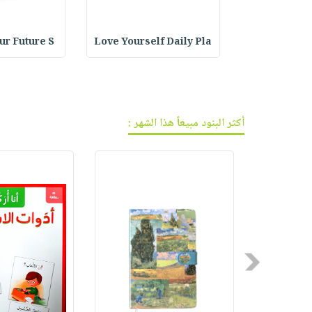
فيديوهات
صابون
عربة
أسئلة
التسوق
أطفال
يتكرر
Em : قبعة
Love Yourself Daily Pla
our Future S
مناسبات
طرحها
نشرة
الإصدارات
خدمات
نيل
وفرات
أكثر البنود مبيعاً هذا الشهر :
انشر
كتابك
تواصل
معنا
Previous