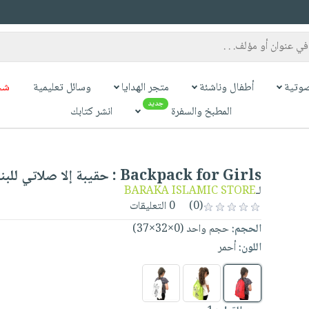
وتية
أطفال وناشئة
متجر الهدايا
وسائل تعليمية
شح
جديد
المطبخ والسفرة
انشر كتابك
Backpack for Girls : حقيبة إلا صلاتي للبنات
لـ
BARAKA ISLAMIC STORE
(0)
0 التعليقات
الحجم:
حجم واحد (0×32×37)
اللون:
أحمر