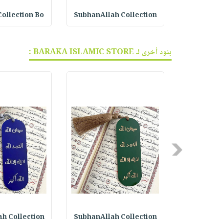
ا
SubhanAllah Collection
Collection Bo
بنود أخرى لـ BARAKA ISLAMIC STORE :
Previous
h Collection
SubhanAllah Collection
Kids Pra