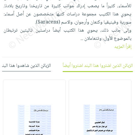
العناية
الأكثر
شحن
للأسماء، كثيراً ما يصعب إدراك جوانب كثيرة من تاريخنا وتاريخ بلادنا.
أدوات
بالأسنان
مبيعاً
مجاني
يحوي هذا الكتيب مجموعة دراسات كتبها متخصصون عن أصل أسماء:
المائدة
الحمية
العودة
سورية وفينيقيا وكنعان وأرجوان، والاسم (Saracens).
بنود
الأوعية
والتغذية
للمدارس
وإلى جانب ذلك، يحوي هذا الكتيب أيضاً دراستين تاليتين ترتبطان
مختارة
والتخزين
اشتراكات
بالموضوع الأول، وتتعاملان
اكسسوارات
...
أدوات
إقرأ المزيد
كتب
كل
بحث
المطبخ
الاشتراكات
اكسسوارات
متقدم
منزلية
صندوق
الزبائن الذين اشتروا هذا البند اشتروا أيضاً
الزبائن الذين شاهدوا هذا البند
القراءة
اكسسوارات
iKitab
ملابس
نيل
بلا
مطرزات
وفرات
حدود
حقائب
عن
حسابك
حلي
الشركة
عناية
لائحة
سياسة
بالذات
الأمنيات
الشركة