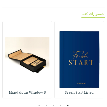
اكسسوارات كتب
Mandaloun Window B
Fresh Start Lined
5
4
3
2
1