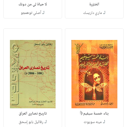
الخنزرة
لا حياة لي من دونك
لـ
لـ
ماري داريسك
أصلي توهمجو
بناء خمسة سيفيم (أ
تاريخ نصارى العراق
لـ
لـ
مينه سويوت
رفائيل بابو إسحق