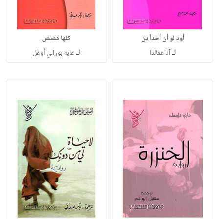
أود لو أن أحداً ين
كلها قصص
لـ
لـ
آنا غفالدا
غاية بورالي أوغل