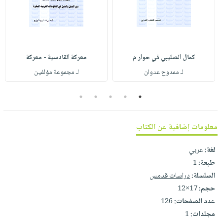
صابون
فيديوهات
عربة
أطفال
أسئلة
التسوق
مناسبات
يتكرر
طرحها
نشرة
كمال الصليبي في حوار م
معركة القادسية - معركة
الإصدارات
خدمات
لـ ممدوح عدوان
لـ مجموعة مؤلفين
نيل
وفرات
5
4
3
2
1
انشر
كتابك
معلومات إضافية عن الكتاب
تواصل
معنا
لغة:
عربي
طبعة:
1
السلسلة:
دراسات قدمس
حجم:
17×12
عدد الصفحات:
126
مجلدات:
1