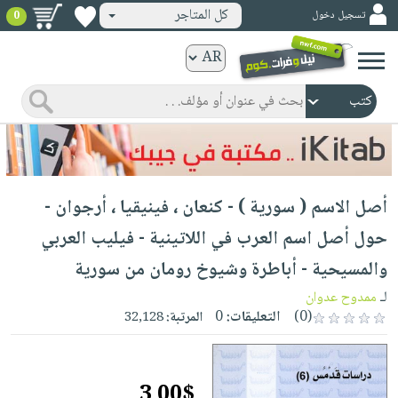
كل المتاجر
تسجيل دخول
0
كتب
ورقية
المواضيع
صدر
كتب
حديثاً
الكترونية
الأكثر
الصفحة
أصل الاسم ( سورية ) - كنعان ، فينيقيا ، أرجوان -
مبيعاً
الرئيسية
كتب
جوائز
حول أصل اسم العرب في اللاتينية - فيليب العربي
صدر
صوتية
شحن
والمسيحية - أباطرة وشيوخ رومان من سورية
حديثاً
الصفحة
مخفض
الأكثر
لـ
ممدوح عدوان
الرئيسية
عروض
أطفال
(0)
التعليقات:
0
المرتبة:
32,128
مبيعاً
masmu3
خاصة
وناشئة
كتب
بلا
صفحات
مجانية
الصفحة
وسائل
حدود
مشوقة
3.00$
الرئيسية