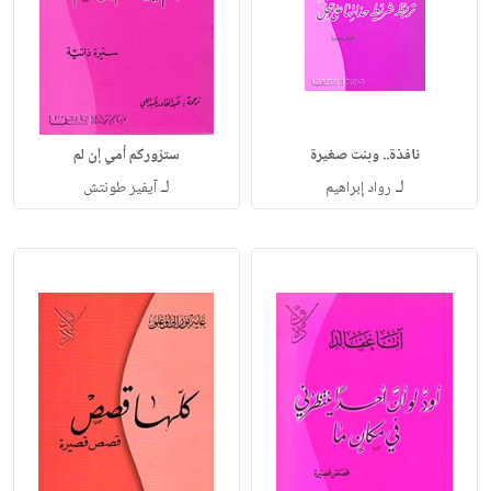
نافذة.. وبنت صغيرة
ستزوركم أمي إن لم
لـ
لـ
رواد إبراهيم
آيفير طونتش