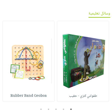
وسائل تعليمية
طفولتي كنزي - حقيب
Rubber Band Geoboa
5
4
3
2
1