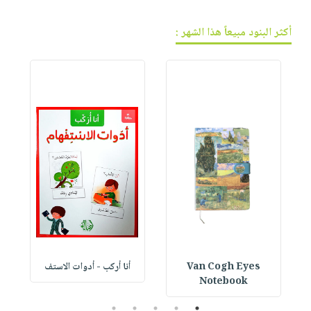
أكثر البنود مبيعاً هذا الشهر :
Van Cogh Eyes
أنا أركب - أدوات الاستف
 1
Notebook
5
4
3
2
1