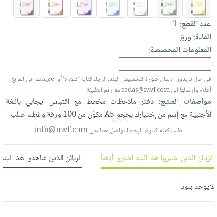
العناية
الأكثر
شحن
أدوات
بالأسنان
مبيعاً
مجاني
عدد القطع:
1
المائدة
الحمية
العودة
المادة:
ورق
بنود
الأوعية
والتغذية
للمدارس
المعلومات المخصصة:
مختارة
والتخزين
اشتراكات
اكسسوارات
أدوات
كتب
كل
بحث
في حال تريدون ارسال صورة لتخصيص البند، الرجاء كتابة 'صورة' أو 'image' في المربع
المطبخ
الاشتراكات
اكسسوارات
أعلاه وارسالها الى redas@nwf.com مع رقم الطلبيّة
متقدم
مواصفات المنتج:
دفتر
ملاحظات
مخطط
مع
اقتباس
ايجابي
باللغة
منزلية
صندوق
الأجنبية
مع
إسم
من
إختيارك
بحجم
A5
مكوّن
من
100
ورقة
وغطاء
صلب.
القراءة
اكسسوارات
نيل
info@nwf.com
iKitab
لطلب كميّة كبيرة، الرجاء التواصل معنا على
ملابس
وفرات
بلا
مطرزات
حدود
الزبائن الذين اشتروا هذا البند اشتروا أيضاً
الزبائن الذين شاهدوا هذا البند
عن
حقائب
حسابك
الشركة
حلي
لايوجد بنود
لائحة
سياسة
عناية
الأمنيات
الشركة
بالذات