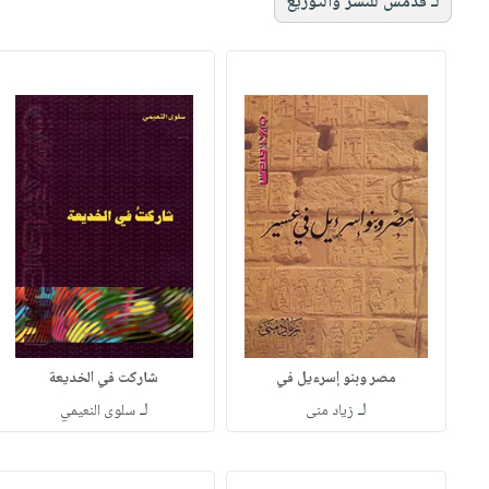
لـ قدمس للنشر والتوزيع
مصر وبنو إسرءيل في
شاركت في الخديعة
لـ
لـ
زياد منى
سلوى النعيمي