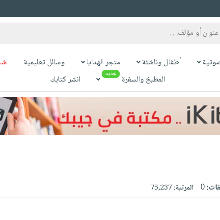
وتية
أطفال وناشئة
متجر الهدايا
وسائل تعليمية
شح
جديد
المطبخ والسفرة
انشر كتابك
قات:
0
المرتبة:
75,237