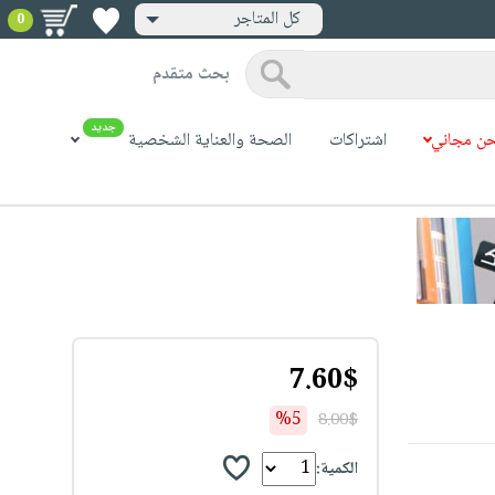
كل المتاجر
0
بحث متقدم
جديد
ن مجاني
اشتراكات
الصحة والعناية الشخصية
7.60$
%5
8.00$
الكمية: