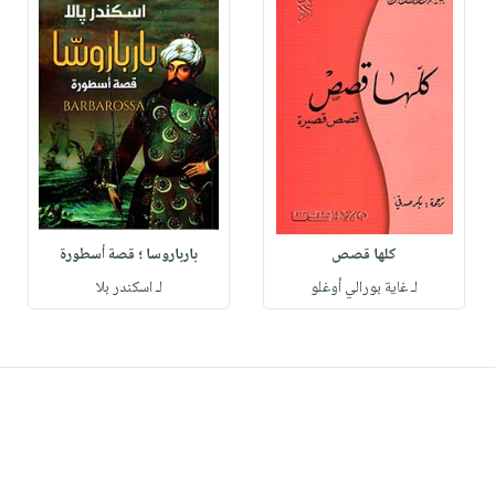
كلها قصص
بارباروسا ؛ قصة أسطورة
لـ غاية بورالي أوغلو
لـ اسكندر بلا