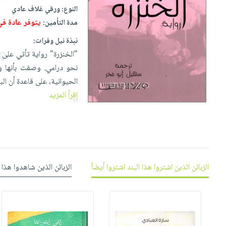
إختياراتنا
تعليمية
أسئلة
النوع:
ورقي غلاف عادي
إختياراتنا
المواضيع
iKitab
يتكرر
يتوفر عادة ف
مدة التأمين:
كتب
بلا
الأكثر
طرحها
أكاديمية
الصحة
نبذة نيل وفرات:
حدود
مبيعاً
تحميل
والعناية
"الخنزرة" رواية تأتي على 
صندوق
أسئلة
وسائل
masmu3
الشخصية
نحو درامي. وصفت بأنها واح
القراءة
يتكرر
تعليمية
على
جديد
الحيوانية، على قاعدة أن ا
English
طرحها
صندوق
Android
إقرأ المزيد
books
الكل
تحميل
القراءة
تحميل
iKitab
أجهزة
جوائز
المطبخ
masmu3
على
العناية
والسفرة
على
Android
جديد
الشخصية
Apple
تحميل
العناية
الكل
الزبائن الذين اشتروا هذا البند اشتروا أيضاً
الزبائن الذين شاهدوا هذا 
iKitab
وتصفيف
أواني
متجر
على
الشعر
الطهي
الهدايا
Apple
العناية
أدوات
بالجسم
أقسام
الخبز