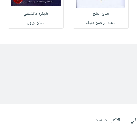
مدن الملح
شيفرة دافنتشي
لـ عبد الرحمن منيف
لـ دان براون
ني
الأكثر مشاهدة