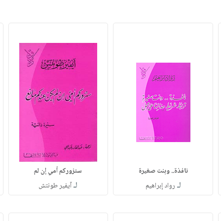
نافذة.. وبنت صغيرة
ستزوركم أمي إن لم
لـ
لـ
رواد إبراهيم
آيفير طونتش