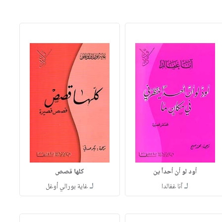
أود لو أن أحداً ين
كلها قصص
لـ
لـ
آنا غفالدا
غاية بورالي أوغل