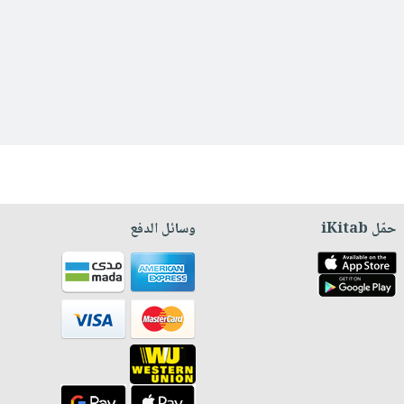
حمّل iKitab
وسائل الدفع