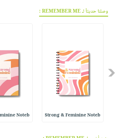
وصلنا حديثاً لـ REMEMBER ME :
Previous
eminine Noteb
Strong & Feminine Noteb
Successfu