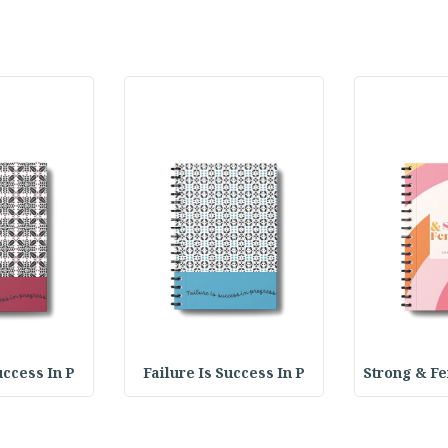
uccess In P
Failure Is Success In P
Strong & F