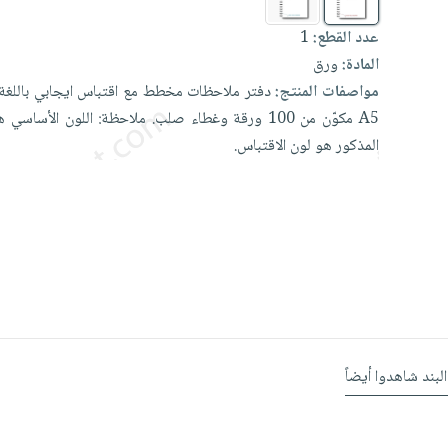
عدد القطع:
1
المادة:
ورق
مواصفات المنتج:
دفتر
ملاحظات
مخطط
مع
اقتباس
ايجابي
باللغ
A5
مكوّن
من
100
ورقة
وغطاء
صلب.
ملاحظة:
اللون
الأساسي
ه
المذكور
هو
لون
الاقتباس.
البند شاهدوا أيضاً