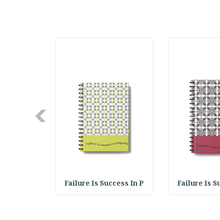
Next
cess In P
Failure Is Success In P
Failure Is S