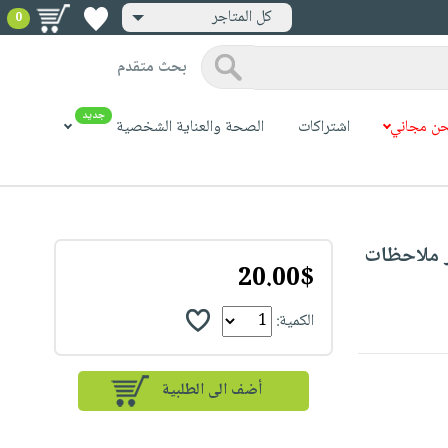
كل المتاجر
0
بحث متقدم
جديد
ن مجاني
اشتراكات
الصحة والعناية الشخصية
My Personal  : دفتر ملاحظات
20.00$
الكمية: