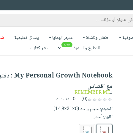
وتية
أطفال وناشئة
متجر الهدايا
وسائل تعليمية
شح
جديد
المطبخ والسفرة
انشر كتابك
Growth Notebook
مع اقتباس
لـ
REMEMBER ME
(0)
0 التعليقات
الحجم:
حجم واحد (0×21×14.8)
اللون:
أحمر