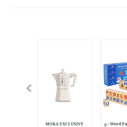
Next
Word : تع
MOKA EXCLUSIVE
Your Future S