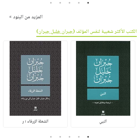
5
4
3
2
1
المزيد من البنود »
الكتب الأكثر شعبية لنفس المؤلف (
جبران خليل جبران
)
النبي
الشعلة الزرقاء ؛ ر
5
4
3
2
1