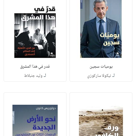
يوميات سجين
قدر في هذا المشرق
لـ
لـ
نيكولا ساركوزي
وليد جنبلاط