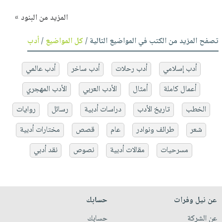
المزيد من البنود »
تصفح المزيد من الكتب في المواضيع التالية /
كل المواضيع
/
أدب
أدب إسلامي
أدب رحلات
أدب ساخر
أدب عالمي
أعمال كاملة
أمثال
الأدب العربي
الأدب المهجري
الخطب
تاريخ الأدب
دراسات أدبية
رسائل
روايات
شعر
طرائف ونوادر
عام
قصص
مختارات أدبية
مسرحيات
مقالات أدبية
نصوص
نقد أدبي
عن نيل وفرات
حسابك
عن الشركة
حسابك