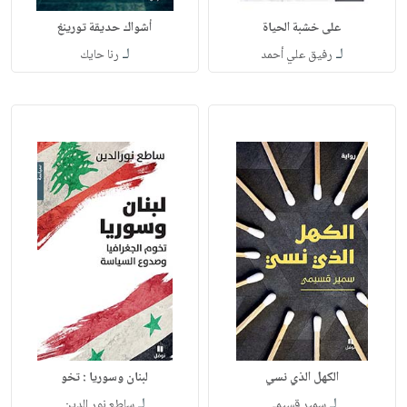
على خشبة الحياة
أشواك حديقة تورينغ
لـ
لـ
رفيق علي أحمد
رنا حايك
الكهل الذي نسي
لبنان وسوريا : تخو
لـ
لـ
سمير قسيمي
ساطع نور الدين