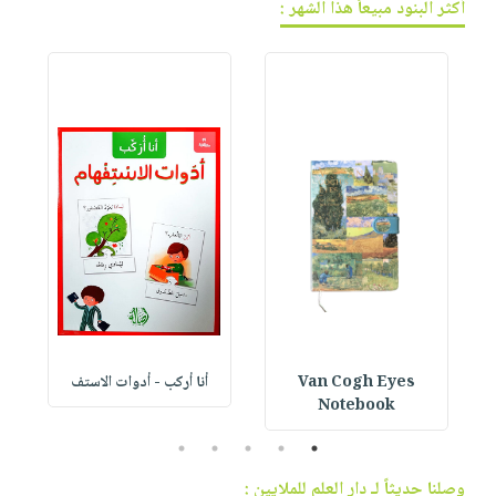
أكثر البنود مبيعاً هذا الشهر :
Van Cogh Eyes
أنا أركب - أدوات الاستف
 1
Notebook
5
4
3
2
1
وصلنا حديثاً لـ دار العلم للملايين :