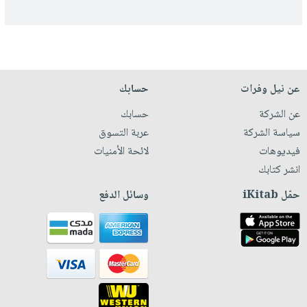
عن نيل وفرات
حسابك
عن الشركة
حسابك
سياسة الشركة
عربة التسوق
فيديوهات
لائحة الأمنيات
انشر كتابك
حمّل iKitab
وسائل الدفع