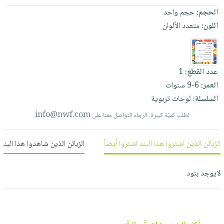
العناية
الأكثر
شحن
الحجم:
حجم واحد
أدوات
بالأسنان
مبيعاً
مجاني
اللون:
متعدد الألوان
المائدة
الحمية
العودة
بنود
الأوعية
والتغذية
للمدارس
مختارة
والتخزين
اشتراكات
اكسسوارات
أدوات
عدد القطع:
1
كتب
كل
بحث
المطبخ
العمر:
6-9 سنوات
الاشتراكات
اكسسوارات
متقدم
السلسلة:
لوحات تربوية
منزلية
صندوق
info@nwf.com
لطلب كميّة كبيرة، الرجاء التواصل معنا على
القراءة
اكسسوارات
نيل
iKitab
ملابس
الزبائن الذين اشتروا هذا البند اشتروا أيضاً
الزبائن الذين شاهدوا هذا البند
وفرات
بلا
مطرزات
حدود
عن
حقائب
حسابك
لايوجد بنود
الشركة
حلي
لائحة
سياسة
عناية
الأمنيات
الشركة
بالذات