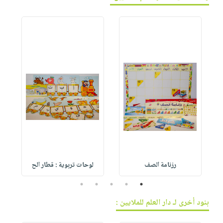
رزنامة الصف
لوحات تربوية : قطار الح
5
4
3
2
1
بنود أخرى لـ دار العلم للملايين :