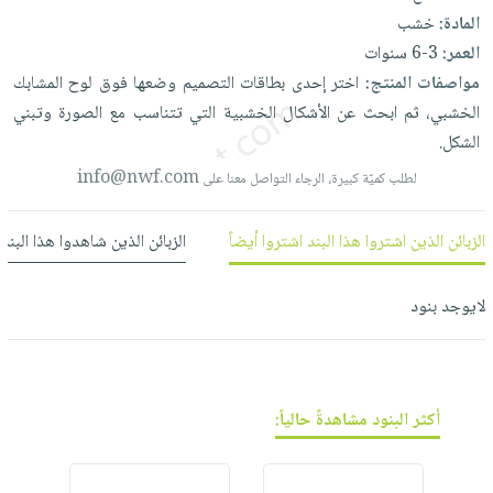
العناية
الأكثر
شحن
المادة:
خشب
أدوات
بالأسنان
مبيعاً
مجاني
العمر:
3-6 سنوات
المائدة
الحمية
العودة
مواصفات المنتج:
اختر
إحدى
بطاقات
التصميم
وضعها
فوق
لوح
المشابك
بنود
الأوعية
والتغذية
للمدارس
الخشبي،
ثم
ابحث
عن
الأشكال
الخشبية
التي
تتناسب
مع
الصورة
وتبني
مختارة
والتخزين
اشتراكات
اكسسوارات
الشكل.
أدوات
كتب
كل
info@nwf.com
بحث
لطلب كميّة كبيرة، الرجاء التواصل معنا على
المطبخ
الاشتراكات
اكسسوارات
متقدم
منزلية
صندوق
الزبائن الذين اشتروا هذا البند اشتروا أيضاً
الزبائن الذين شاهدوا هذا البند
القراءة
اكسسوارات
نيل
iKitab
ملابس
لايوجد بنود
وفرات
بلا
مطرزات
حدود
عن
حقائب
حسابك
الشركة
حلي
أكثر البنود مشاهدةً حالياً:
لائحة
سياسة
عناية
الأمنيات
الشركة
بالذات