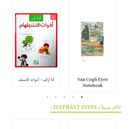
Van Cogh Eyes
أنا أركب - أدوات الاستف
 1
Notebook
5
4
3
2
1
الأكثر مبيعاً لـ ELEPHANT STEPS :