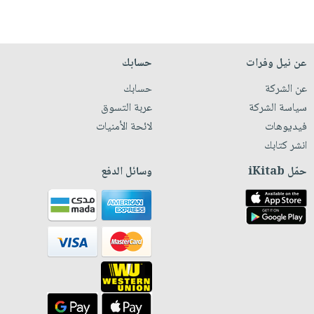
عن نيل وفرات
حسابك
عن الشركة
حسابك
سياسة الشركة
عربة التسوق
فيديوهات
لائحة الأمنيات
انشر كتابك
حمّل iKitab
وسائل الدفع