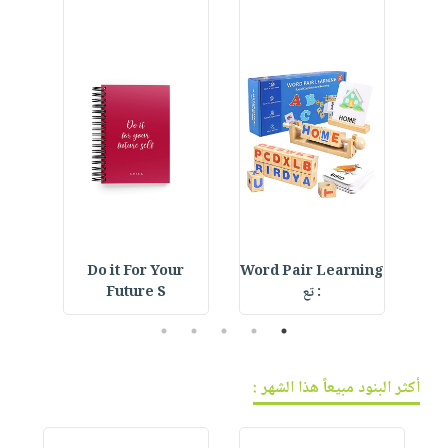
فيديوهات
صابون
عربة
أسئلة
التسوق
أطفال
يتكرر
مناسبات
طرحها
نشرة
الإصدارات
خدمات
نيل
وفرات
انشر
كتابك
تواصل
Do it For Your
Word Pair Learning
F
معنا
: تع
Future S
5
4
3
2
1
أكثر البنود مبيعاً هذا الشهر :