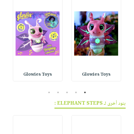
Glowies Toys
Glowies Toys
5
4
3
2
1
بنود أخرى لـ ELEPHANT STEPS :