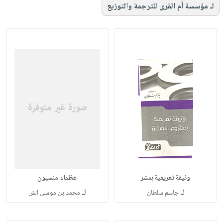
لـ مؤسسة أم القرى للترجمة والتوزيع
وثيقة تعريفية بمشر
عظماء منسيون
لـ
لـ
جاسم سلطان
محمد بن موسى الش