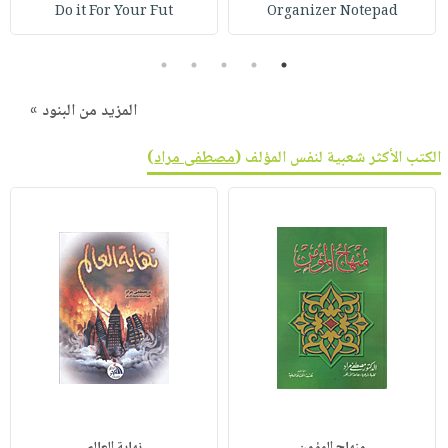
صابون
Do it For Your Fut
Organizer Notepad
فيديوهات
عربة
أطفال
أسئلة
التسوق
5
4
3
2
1
مناسبات
يتكرر
طرحها
نشرة
المزيد من البنود »
الإصدارات
خدمات
الكتب الأكثر شعبية لنفس المؤلف (
مصطفى مراد
)
نيل
وفرات
انشر
كتابك
تواصل
معنا
منهاج المؤمن
نهاية العالم