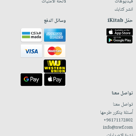
فيديوهات
لائحة الأمنيات
انشر كتابك
حمّل iKitab
وسائل الدفع
تواصل معنا
تواصل معنا
أسئلة يتكرر طرحها
+96171172802
info@nwf.com
نشرة الإصدارات