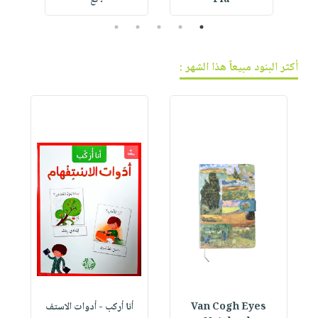
5
4
3
2
1
أكثر البنود مبيعاً هذا الشهر :
Van Cogh Eyes
أنا أركب - أدوات الاستف
 1