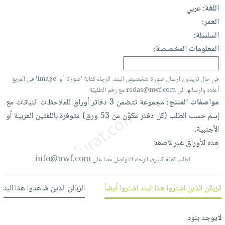
العناية
الأكثر
شحن
اللغة:
عربي
أدوات
بالأسنان
مبيعاً
مجاني
العمر:
المائدة
الحمية
العودة
السلسلة:
بنود
الأوعية
والتغذية
للمدارس
المعلومات المخصصة:
مختارة
والتخزين
اشتراكات
اكسسوارات
أدوات
كتب
كل
في حال تريدون ارسال صورة لتخصيص البند، الرجاء كتابة 'صورة' أو 'image' في المربع
بحث
المطبخ
أعلاه وارسالها الى redas@nwf.com مع رقم الطلبيّة
الاشتراكات
اكسسوارات
متقدم
مواصفات المنتج:
مجموعة
تتضمن
3
دفاتر
أوراق
للملاحظات
النباتات
مع
منزلية
صندوق
إسم
حسب
الطلب
(كل
دفتر
مكوّن
من
53
ورق)
متوفرة
باللغتين
العربية
أو
القراءة
اكسسوارات
الأجنبية.
نيل
iKitab
ملابس
هذه
الأوراق
غير
لاصقة.
وفرات
بلا
مطرزات
info@nwf.com
لطلب كميّة كبيرة، الرجاء التواصل معنا على
حدود
عن
حقائب
حسابك
الشركة
حلي
الزبائن الذين اشتروا هذا البند اشتروا أيضاً
الزبائن الذين شاهدوا هذا البند
لائحة
سياسة
عناية
الأمنيات
الشركة
بالذات
لايوجد بنود