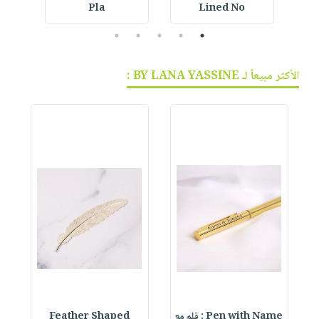
Pla
Lined No
5
4
3
2
1
الأكثر مبيعاً لـ BY LANA YASSINE :
Pen with Name : قلم مع
Feather Shaped
 &