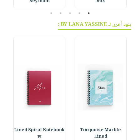
Beyrouth
Box
5
4
3
2
1
بنود أخرى لـ BY LANA YASSINE :
ok
Lined Spiral Notebook
Turquoise Marble
L
w
Lined