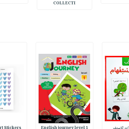
COLLECTI
وات الاستف
English journey level 1
Heart Stickers : 