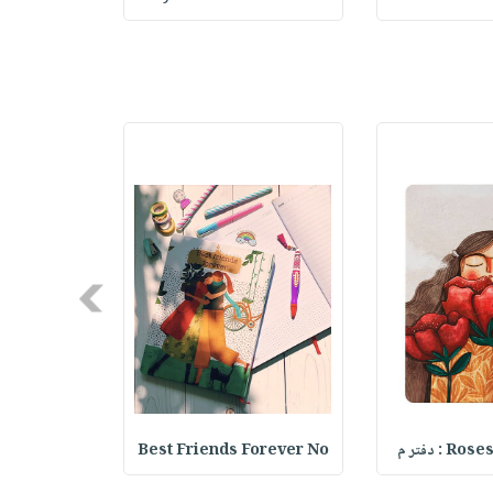
Next
: دفتر م
Best Friends Forever No
ebook Set