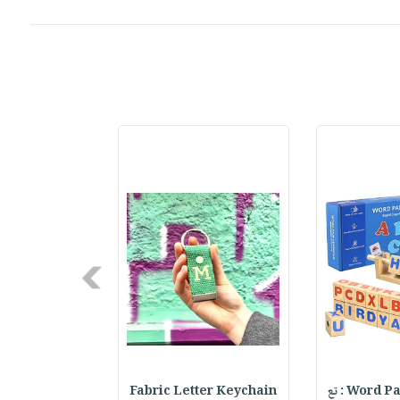
Next
Word : تع
Fabric Letter Keychain
h & Hat Set :