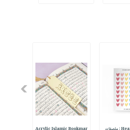
Next
ملصقات
Acrylic Islamic Bookmar
حقيبة مسر