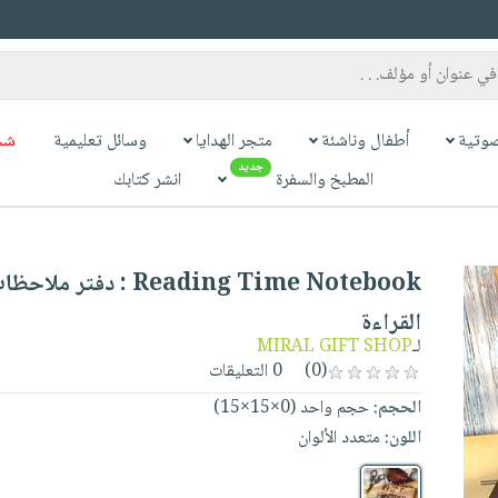
وتية
أطفال وناشئة
متجر الهدايا
وسائل تعليمية
شح
جديد
المطبخ والسفرة
انشر كتابك
Reading Time Notebook : دفتر
القراءة
لـ
MIRAL GIFT SHOP
(0)
0 التعليقات
الحجم:
حجم واحد (0×15×15)
اللون:
متعدد الألوان