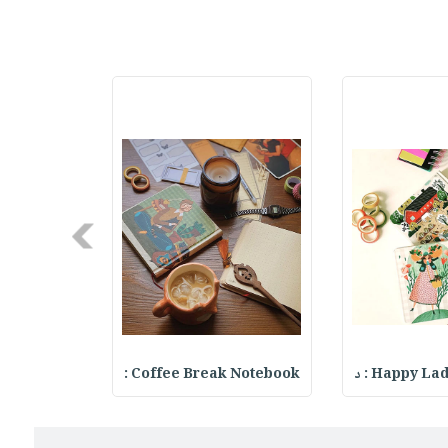
Next
Happy L : د
Coffee Break Notebook :
Notebook :