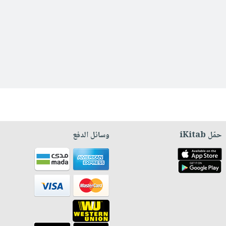
حمّل iKitab
وسائل الدفع