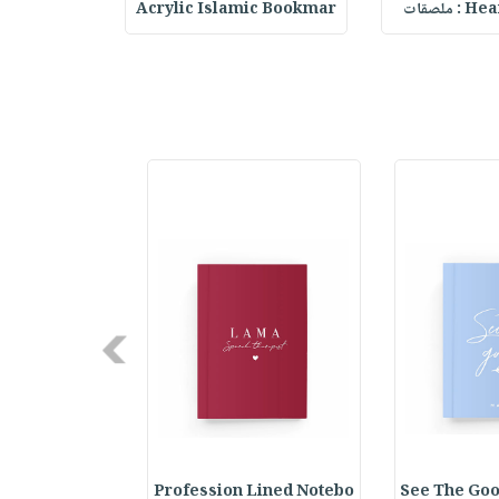
حقيبة مسر
Acrylic Islamic Bookmar
Heart 
Next
y Spiral Line
Profession Lined Notebo
See The Goo