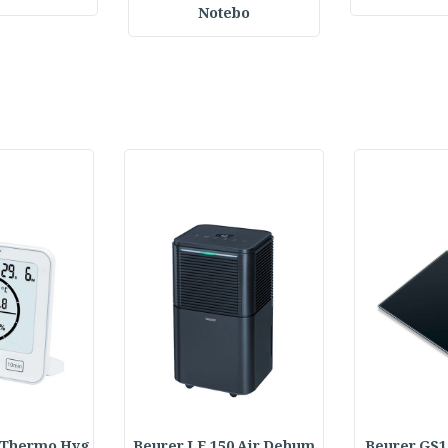
Notebo
 Thermo Hyg
Beurer LE 150 Air Dehum
Beurer GS1