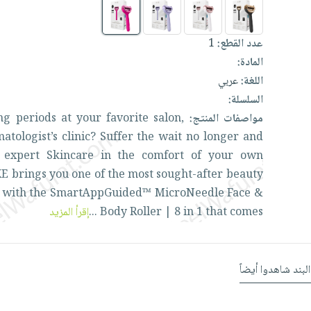
1
عدد القطع:
المادة:
اللغة:
عربي
السلسلة:
ing
periods
at
your
favorite
salon,
مواصفات المنتج:
atologist’s
clinic?
Suffer
the
wait
no
longer
and
e
expert
Skincare
in
the
comfort
of
your
own
KE
brings
you
one
of
the
most
sought-after
beauty
s
with
the
SmartAppGuided™
MicroNeedle
Face
&
إقرأ المزيد
...
Body
Roller
|
8
in
1
that
comes
البند شاهدوا أيضاً