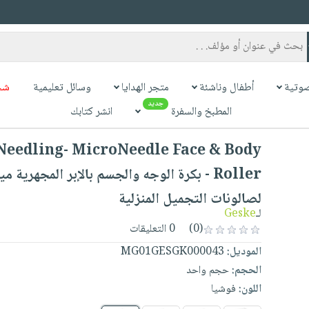
وتية
أطفال وناشئة
متجر الهدايا
وسائل تعليمية
شح
جديد
المطبخ والسفرة
انشر كتابك
eedling- MicroNeedle Face & Body
بكرة الوجه والجسم بالإبر المجهرية ميكرونيدل
لصالونات التجميل المنزلية
Geske
لـ
0 التعليقات
(0)
MG01GESGK000043
الموديل:
الحجم:
حجم واحد
اللون:
فوشيا