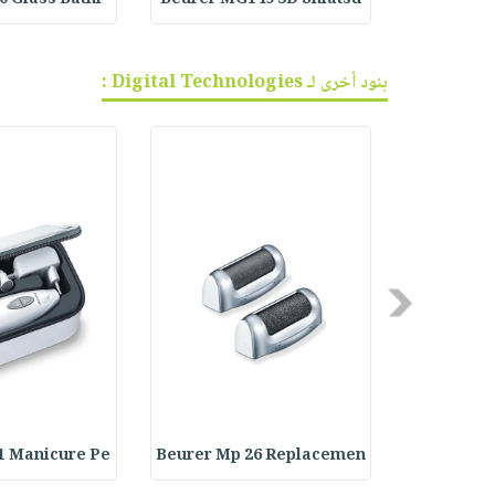
بنود أخرى لـ Digital Technologies :
Previous
1 Manicure Pe
Beurer Mp 26 Replacemen
Beurer MP