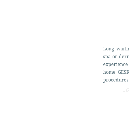
Long
wait
spa
or
derm
experienc
home!
GES
procedure