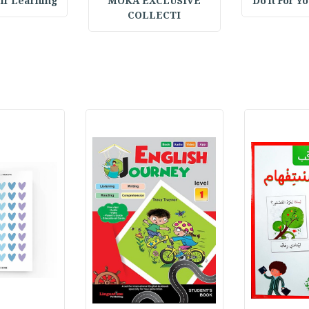
 Learning : تع
MOKA EXCLUSIVE
Do it For Y
COLLECTI