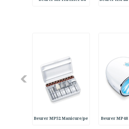
Next
Rasps Repl
Beurer MP52 Manicure/pe
Beurer MP48 