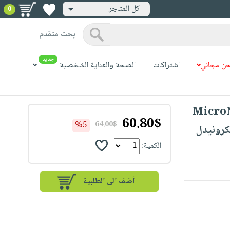
كل المتاجر
0
بحث متقدم
جديد
ن مجاني
اشتراكات
الصحة والعناية الشخصية
MicroN
60.80$
%5
64.00$
Roller - 
الكمية: