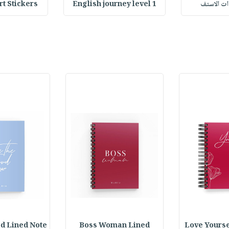
Stickers : ملصقات
English journey level 1
وات الاستف
d Lined Note
Boss Woman Lined
Love Yourse