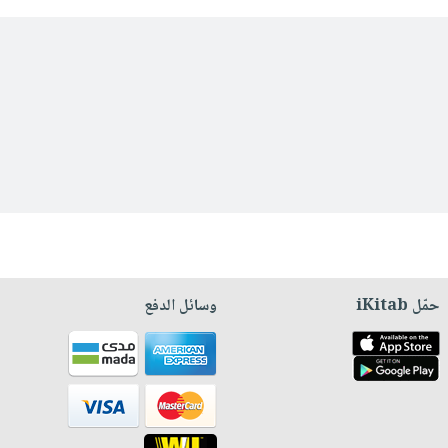
حمّل iKitab
وسائل الدفع