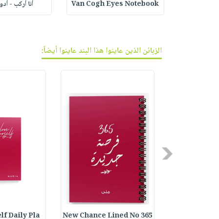
أنا أركب - أد
Van Cogh Eyes Notebook
ف الجر
الزبائن الذين عاينوا هذا البند عاينوا أيضاً:
Previous
lf Daily Pla
365 New Chance Lined No
Spiral No