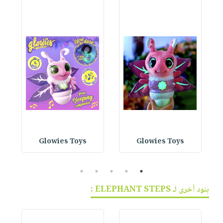
Glowies Toys
Glowies Toys
5
4
3
2
1
بنود أخرى لـ ELEPHANT STEPS :