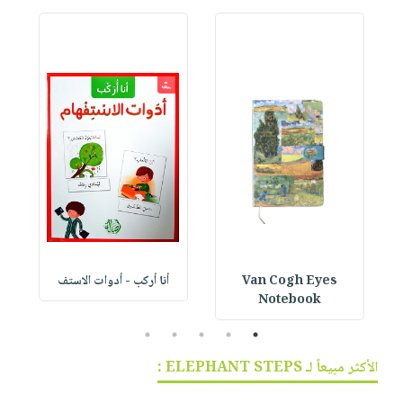
Van Cogh Eyes
أنا أركب - أدوات الاستف
 1
Notebook
5
4
3
2
1
الأكثر مبيعاً لـ ELEPHANT STEPS :