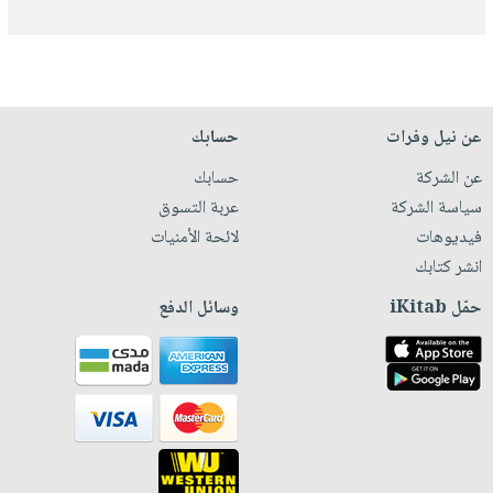
عن نيل وفرات
حسابك
عن الشركة
حسابك
سياسة الشركة
عربة التسوق
فيديوهات
لائحة الأمنيات
انشر كتابك
حمّل iKitab
وسائل الدفع