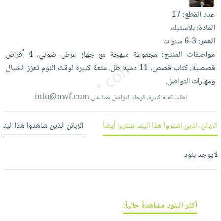
العناية
الأكثر
شحن
أدوات
عدد القطع:
17
بالأسنان
مبيعاً
مجاني
المائدة
المادة:
بلاستيك
الحمية
العودة
بنود
العمر:
3-6 سنوات
الأوعية
والتغذية
للمدارس
مختارة
مواصفات المنتج:
مجموعة
مبهجة
مع
جهاز
عرض
ضوئي،
4
أقراص
والتخزين
اشتراكات
اكسسوارات
قصصية،
كتاب
قصص،
11
دمية
ظل.
متعة
كبيرة
لوقت
النوم
تعزز
الخيال
أدوات
كتب
كل
بحث
ومهارات
التواصل.
المطبخ
الاشتراكات
اكسسوارات
متقدم
info@nwf.com
لطلب كميّة كبيرة، الرجاء التواصل معنا على
منزلية
صندوق
القراءة
اكسسوارات
الزبائن الذين اشتروا هذا البند اشتروا أيضاً
الزبائن الذين شاهدوا هذا البند
نيل
iKitab
ملابس
وفرات
بلا
مطرزات
لايوجد بنود
حدود
عن
حقائب
حسابك
الشركة
حلي
لائحة
سياسة
عناية
الأمنيات
أكثر البنود مشاهدةً حالياً:
الشركة
بالذات